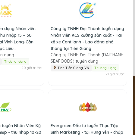
n dụng Nhân viên
Công ty TNHH Đại Thành tuyển dụng
thu nhập 15 – 30
Nhân viên KCS xưởng sản xuất - Tài
ại Vĩnh Long-Cần
xế xe Cont lạnh - Lao động phổ
c Liêu...
thông tại Tiền Giang
ển dụng
Công ty TNHH Đại Thành (DAITHANH
SEAFOODS) tuyển dụng
Thương lượng
20 giờ trước
Tỉnh Tiền Giang, VN
Thương lượng
21 giờ trước
g tuyển Nhân Viên Kỹ
Evergreen Đầu tư tuyển Thực Tập
iệp - thu nhập 10-20
Sinh Marketing - tại Hưng Yên - chấp