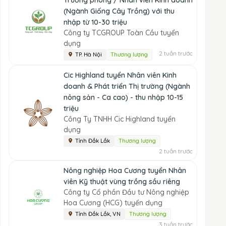
Trưởng phòng / Nhân viên Kinh doanh
(Ngành Giống Cây Trồng) với thu
nhập từ 10-30 triệu
Công ty TCGROUP Toàn Cầu tuyển
dụng
2 tuần trước
TP. Hà Nội
Thương lượng
Cic Highland tuyển Nhân viên Kinh
doanh & Phát triển Thị trường (Ngành
nông sản - Ca cao) - thu nhập 10-15
triệu
Công Ty TNHH Cic Highland tuyển
dụng
Tỉnh Đắk Lắk
Thương lượng
2 tuần trước
Nông nghiệp Hoa Cương tuyển Nhân
viên Kỹ thuật vùng trồng sầu riêng
Công ty Cổ phần Đầu tư Nông nghiệp
Hoa Cương (HCG) tuyển dụng
Tỉnh Đắk Lắk, VN
Thương lượng
3 tuần trước