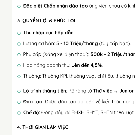
Đặc biệt:
Chấp nhận đào tạo
ứng viên chưa có ki
3. QUYỀN LỢI & PHÚC LỢI
Thu nhập cực hấp dẫn:
Lương cơ bản:
5 - 10 Triệu/tháng
(tùy cấp bậc).
Phụ cấp (Xăng xe, điện thoại):
500k - 2 Triệu/thá
Hoa hồng doanh thu:
Lên đến 4,5%
.
Thưởng: Thưởng KPI, thưởng vượt chỉ tiêu, thưởng m
Lộ trình thăng tiến:
Rõ ràng từ
Thử việc → Junio
Đào tạo:
Được đào tạo bài bản về kiến thức nông 
Chế độ:
Đóng đầy đủ BHXH, BHYT, BHTN theo luật đị
4. THỜI GIAN LÀM VIỆC