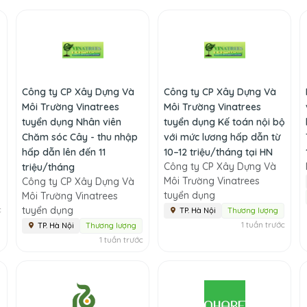
Công ty CP Xây Dựng Và
Công ty CP Xây Dựng Và
Môi Trường Vinatrees
Môi Trường Vinatrees
tuyển dụng Nhân viên
tuyển dụng Kế toán nội bộ
Chăm sóc Cây - thu nhập
với mức lương hấp dẫn từ
hấp dẫn lên đến 11
10–12 triệu/tháng tại HN
Công ty CP Xây Dựng Và
triệu/tháng
Môi Trường Vinatrees
Công ty CP Xây Dựng Và
tuyển dụng
Môi Trường Vinatrees
c
tuyển dụng
TP. Hà Nội
Thương lượng
1 tuần trước
TP. Hà Nội
Thương lượng
1 tuần trước