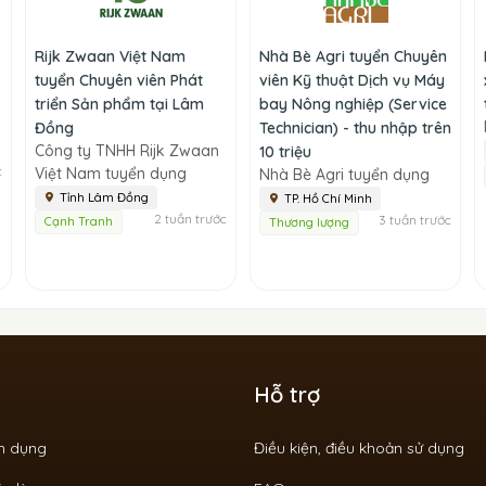
Rijk Zwaan Việt Nam
Nhà Bè Agri tuyển Chuyên
tuyển Chuyên viên Phát
viên Kỹ thuật Dịch vụ Máy
triển Sản phẩm tại Lâm
bay Nông nghiệp (Service
Đồng
Technician) - thu nhập trên
Công ty TNHH Rijk Zwaan
10 triệu
c
Việt Nam tuyển dụng
Nhà Bè Agri tuyển dụng
Tỉnh Lâm Đồng
TP. Hồ Chí Minh
2 tuần trước
3 tuần trước
Cạnh Tranh
Thương lượng
Hỗ trợ
ển dụng
Điều kiện, điều khoản sử dụng