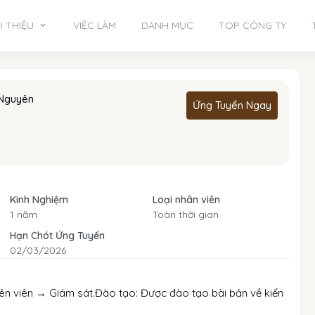
I THIỆU
VIỆC LÀM
DANH MỤC
TOP CÔNG TY
 Nguyên
Ứng Tuyển Ngay
Kinh Nghiệm
Loại nhân viên
1 năm
Toàn thời gian
Hạn Chót Ứng Tuyển
02/03/2026
yên viên → Giám sát.Đào tạo: Được đào tạo bài bản về kiến