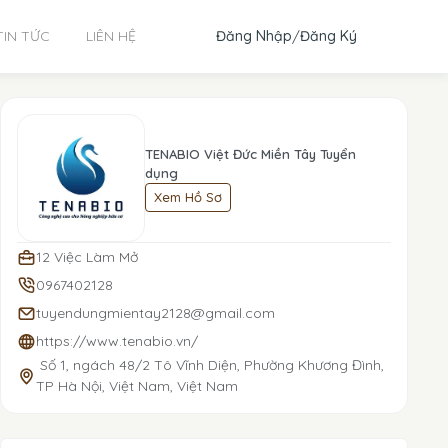
Đăng Nhập
/
Đăng Ký
TIN TỨC
LIÊN HỆ
TENABIO Việt Đức Miền Tây Tuyển
dụng
Xem Hồ Sơ
12 Việc Làm Mở
0967402128
tuyendungmientay2128@gmail.com
https://www.tenabio.vn/
Số 1, ngách 48/2 Tô Vĩnh Diện, Phường Khương Đình,
TP Hà Nội, Việt Nam, Việt Nam