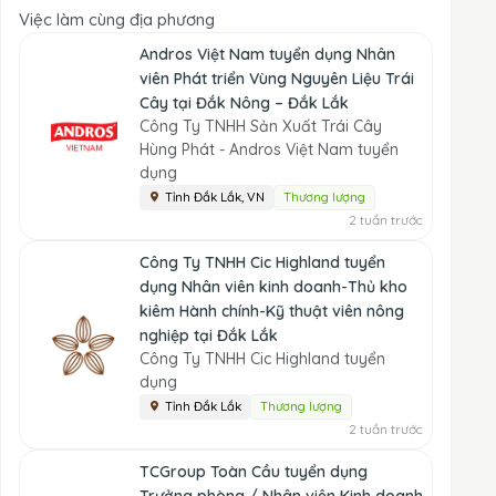
Việc làm cùng địa phương
Andros Việt Nam tuyển dụng Nhân
viên Phát triển Vùng Nguyên Liệu Trái
Cây tại Đắk Nông – Đắk Lắk
Công Ty TNHH Sản Xuất Trái Cây
Hùng Phát - Andros Việt Nam tuyển
dụng
Tỉnh Đắk Lắk, VN
Thương lượng
2 tuần trước
Công Ty TNHH Cic Highland tuyển
dụng Nhân viên kinh doanh-Thủ kho
kiêm Hành chính-Kỹ thuật viên nông
nghiệp tại Đắk Lắk
Công Ty TNHH Cic Highland tuyển
dụng
Tỉnh Đắk Lắk
Thương lượng
2 tuần trước
TCGroup Toàn Cầu tuyển dụng