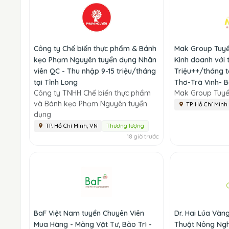
Công ty Chế biến thực phẩm & Bánh
Mak Group Tuyể
kẹo Phạm Nguyên tuyển dụng Nhân
Kinh doanh với 
viên QC - Thu nhập 9-15 triệu/tháng
Triệu++/tháng t
tại Tỉnh Long
Thơ-Trà Vinh- Bạ
Công ty TNHH Chế biến thực phẩm
Mak Group Tuy
và Bánh kẹo Phạm Nguyên tuyển
TP. Hồ Chí Minh
dụng
TP. Hồ Chí Minh, VN
Thương lượng
18 giờ trước
BaF Việt Nam tuyển Chuyên Viên
Dr. Hai Lúa Vàn
Mua Hàng - Mảng Vật Tư, Bảo Trì -
Thuật Nông Ngh