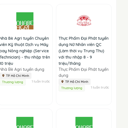
Nhà Bè Agri tuyển Chuyên
Thực Phẩm Đại Phát tuyển
viên Kỹ thuật Dịch vụ Máy
dụng Nữ Nhân viên QC
bay Nông nghiệp (Service
(Làm thời vụ Trung Thu)
Technician) - thu nhập trên
với thu nhập 8 - 9
10 triệu
triệu/tháng
Nhà Bè Agri tuyển dụng
Thực Phẩm Đại Phát tuyển
dụng
TP. Hồ Chí Minh
1 tuần trước
TP. Hồ Chí Minh
Thương lượng
1 tuần trước
Thương lượng