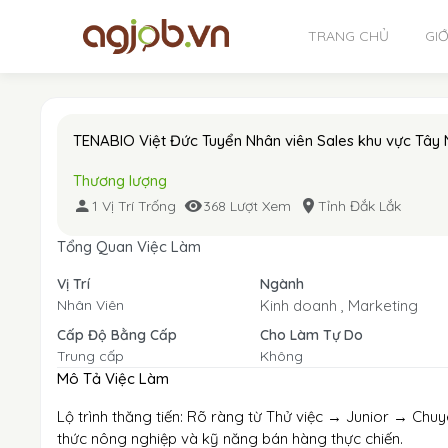
TRANG CHỦ
GIỚ
TENABIO Việt Đức Tuyển Nhân viên Sales khu vực Tây
Thương lượng
1 Vị Trí Trống
368 Lượt Xem
Tỉnh Đắk Lắk
Tổng Quan Việc Làm
Vị Trí
Ngành
Nhân Viên
Kinh doanh ,
Marketing
Cấp Độ Bằng Cấp
Cho Làm Tự Do
Trung cấp
Không
Mô Tả Việc Làm
Lộ trình thăng tiến: Rõ ràng từ Thử việc → Junior → Chu
thức nông nghiệp và kỹ năng bán hàng thực chiến.