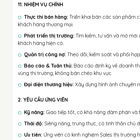
11. NHIỆM VỤ CHÍNH
Thực thi bán hàng:
Triển khai bán các sản phẩm c
khách hàng thương mại.
Phát triển thị trường:
Tìm kiếm, tư vấn và mở mới 
khách hàng hiện có.
Quản trị công nợ:
Theo dõi, kiểm soát và phối hợp
Báo cáo & Tuân thủ:
Báo cáo định kỳ về doanh thu
vùng thị trường, không bán chéo khu vực.
Đại diện thương hiệu:
Xây dựng hình ảnh chuyên ng
2. YÊU CẦU ỨNG VIÊN
Kỹ năng:
Giao tiếp tốt, có khả năng đàm phán và 
Thái độ:
Siêng năng, trung thực, có tinh thần chủ 
Ưu tiên:
Ứng viên có kinh nghiệm Sales thị trường