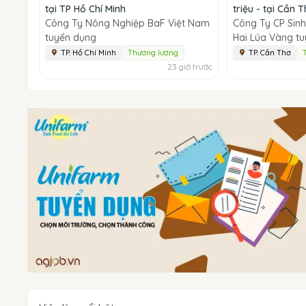
tại TP Hồ Chí Minh
triệu - tại Cần 
Công Ty Nông Nghiệp BaF Việt Nam
Công Ty CP Sin
tuyển dụng
Hai Lúa Vàng t
TP. Hồ Chí Minh
Thương lượng
TP. Cần Thơ
23 giờ trước