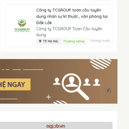
Công ty TCGROUP toàn cầu tuyển
dụng nhân sự kĩ thuật , văn phòng tại
Đắk Lắk
Công ty TCGROUP Toàn Cầu tuyển
dụng
1 tháng trước
TP. Hà Nội
Thương lượng