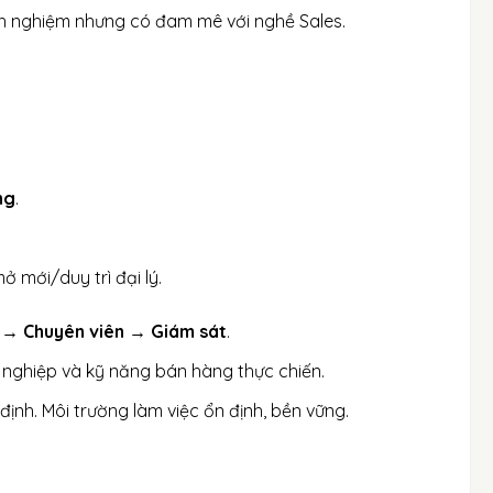
nh nghiệm nhưng có đam mê với nghề Sales.
ng
.
ở mới/duy trì đại lý.
r → Chuyên viên → Giám sát
.
nghiệp và kỹ năng bán hàng thực chiến.
nh. Môi trường làm việc ổn định, bền vững.