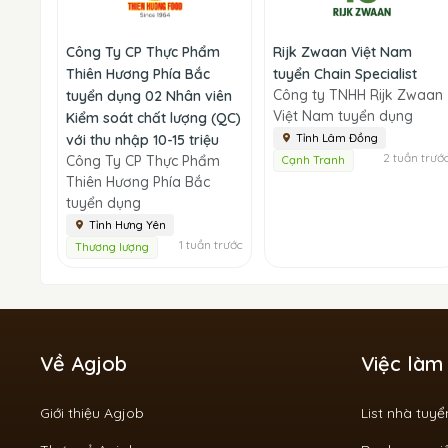
Công Ty CP Thực Phẩm
Rijk Zwaan Việt Nam
Thiên Hương Phía Bắc
tuyển Chain Specialist
Công ty TNHH Rijk Zwaan
tuyển dụng 02 Nhân viên
Việt Nam tuyển dụng
Kiểm soát chất lượng (QC)
với thu nhập 10-15 triệu
Tỉnh Lâm Đồng
2 tuần trướ
Công Ty CP Thực Phẩm
Cạnh Tranh
Thiên Hương Phía Bắc
tuyển dụng
Tỉnh Hưng Yên
1 tuần trước
Thương lượng
Về Agjob
Việc làm
Giới thiệu Agjob
List nhà tuy