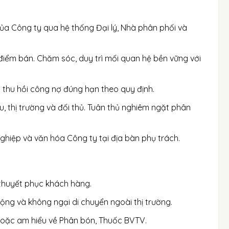
ủa Công ty qua hệ thống Đại lý, Nhà phân phối và
điểm bán. Chăm sóc, duy trì mối quan hệ bền vững với
 thu hồi công nợ đúng hạn theo quy định.
, thị trường và đối thủ. Tuân thủ nghiêm ngặt phân
hiệp và văn hóa Công ty tại địa bàn phụ trách.
thuyết phục khách hàng.
động và không ngại di chuyển ngoài thị trường.
 hoặc am hiểu về Phân bón, Thuốc BVTV.