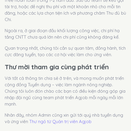
free hoàn toàn trong 1-2 năm đầu. Sau đó team sẽ kêu gọi
tài trợ, hoặc đề nghị thu phí với một khoản nhỏ cho mỗi tin
đăng, hoặc các lựa chọn tiện ích với phương châm Thu đủ bù
Chi.
Ngoài ra, ở giai đoạn đầu khối lượng công việc, chi phí hạ
tầng CNTT chưa quá lớn nên chi phí cũng không đáng kể.
Quan trọng nhất, chúng tôi cần sự quan tâm, đồng hành, tích
cực đăng tuyển, tạo các cơ hội việc làm cho ứng viên.
Thư mời tham gia cùng phát triển
Với tất cả thông tin chia sẻ ở trên, và mong muốn phát triển
cộng đồng Tuyển dụng – việc làm ngành nông nghiệp.
Chúng tôi luôn đón chào các bạn có điều kiện đóng góp gia
nhập đội ngũ cùng team phát triển Agjob mỗi ngày mỗi lớn
mạnh.
Nhân đây, nhóm Admin cũng xin gửi tới quý nhà tuyển dụng
và ứng viên
Thư ngỏ từ Quản trị viên Agjob