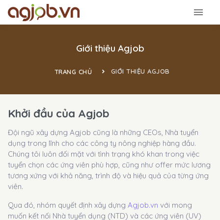
Giới thiệu Agjob
GIỚI THIỆU AGJOB
TRANG CHỦ
Khởi đầu của Agjob
Đội ngũ xây dựng Agjob cũng là những CEOs, Nhà tuyển
dụng trong lĩnh cho các công ty nông nghiệp hàng đầu.
Chúng tôi luôn đối mặt với tình trạng khó khan trong việc
tuyển chọn các ứng viên phù hợp, cũng như offer mức lương
tương xứng với khả năng, trình độ và hiệu quả của từng ứng
viên.
Qua đó, nhóm quyết định xây dựng
Agjob.vn
với mong
muốn kết nối Nhà tuyển dụng (NTD) và các ứng viên (UV)