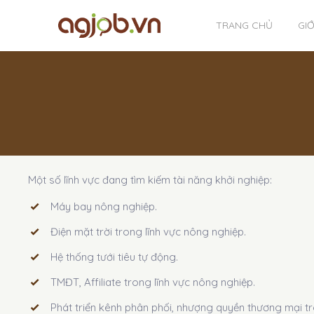
TRANG CHỦ
GIỚ
Một số lĩnh vực đang tìm kiếm tài năng khởi nghiệp:
Máy bay nông nghiệp.
Điện mặt trời trong lĩnh vực nông nghiệp.
Hệ thống tưới tiêu tự động.
TMĐT, Affiliate trong lĩnh vực nông nghiệp.
Phát triển kênh phân phối, nhượng quyền thương mại tr