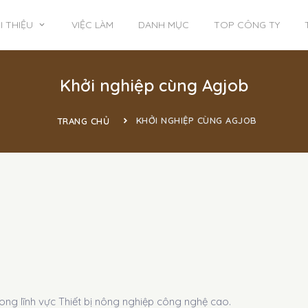
I THIỆU
VIỆC LÀM
DANH MỤC
TOP CÔNG TY
Khởi nghiệp cùng Agjob
KHỞI NGHIỆP CÙNG AGJOB
TRANG CHỦ
ong lĩnh vực Thiết bị nông nghiệp công nghệ cao.