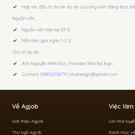
Hợp tác đầu tư dự án dự án của ứng viên đang thực hi
Nguồn vốn:
Nguồn vốn hiện tại 05 tỉ.
Mỗi năm giải ngân 1-2 tỉ.
Chủ trì dự án:
Anh Nguyễn Minh Đức, Founder Nhà Bè Agri.
Contact:
0983230879
| nhabeagri@gmail.com
Về Agjob
Việc làm
Giới thiệu Agjob
List nhà tuy
Thư ngỏ Agjob
Danh mục vi