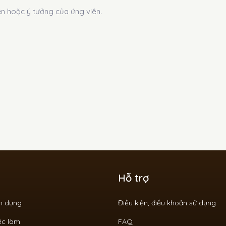
ện hoặc ý tưởng của ứng viên.
Hỗ trợ
ển dụng
Điều kiện, điều khoản sử dụng
ệc làm
FAQ