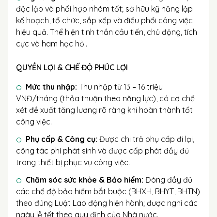
độc lập và phối hợp nhóm tốt; sở hữu kỹ năng lập
kế hoạch, tổ chức, sắp xếp và điều phối công việc
hiệu quả. Thể hiện tinh thần cầu tiến, chủ động, tích
cực và ham học hỏi.
QUYỀN LỢI & CHẾ ĐỘ PHÚC LỢI
Mức thu nhập:
Thu nhập từ 13 – 16 triệu
VNĐ/tháng (thỏa thuận theo năng lực), có cơ chế
xét đề xuất tăng lương rõ ràng khi hoàn thành tốt
công việc.
Phụ cấp & Công cụ:
Được chi trả phụ cấp đi lại,
công tác phí phát sinh và được cấp phát đầy đủ
trang thiết bị phục vụ công việc.
Chăm sóc sức khỏe & Bảo hiểm:
Đóng đầy đủ
các chế độ bảo hiểm bắt buộc (BHXH, BHYT, BHTN)
theo đúng Luật Lao động hiện hành; được nghỉ các
ngày lễ tết theo quy định của Nhà nước.