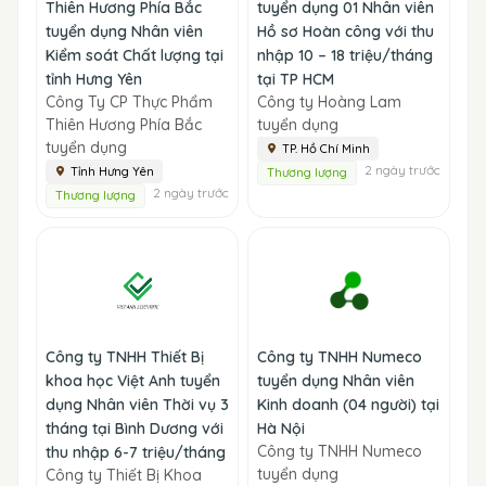
Thiên Hương Phía Bắc
tuyển dụng 01 Nhân viên
tuyển dụng Nhân viên
Hồ sơ Hoàn công với thu
Kiểm soát Chất lượng tại
nhập 10 – 18 triệu/tháng
tỉnh Hưng Yên
tại TP HCM
Công Ty CP Thực Phẩm
Công ty Hoàng Lam
Thiên Hương Phía Bắc
tuyển dụng
tuyển dụng
TP. Hồ Chí Minh
2 ngày trước
Tỉnh Hưng Yên
Thương lượng
2 ngày trước
Thương lượng
Công ty TNHH Thiết Bị
Công ty TNHH Numeco
khoa học Việt Anh tuyển
tuyển dụng Nhân viên
dụng Nhân viên Thời vụ 3
Kinh doanh (04 người) tại
tháng tại Bình Dương với
Hà Nội
Công ty TNHH Numeco
thu nhập 6-7 triệu/tháng
tuyển dụng
Công ty Thiết Bị Khoa