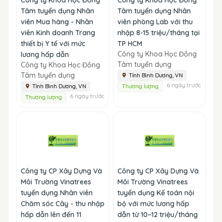
Tâm tuyển dụng Nhân
Tâm tuyển dụng Nhân
viên Mua hàng - Nhân
viên phòng Lab với thu
viên Kinh doanh Trang
nhập 8-15 triệu/tháng tại
thiết bị Y tế với mức
TP HCM
Công ty Khoa Học Đồng
lương hấp dẫn
Tâm tuyển dụng
Công ty Khoa Học Đồng
Tâm tuyển dụng
Tỉnh Bình Dương, VN
6 ngày trước
Tỉnh Bình Dương, VN
Thương lượng
6 ngày trước
Thương lượng
Công ty CP Xây Dựng Và
Công ty CP Xây Dựng Và
Môi Trường Vinatrees
Môi Trường Vinatrees
tuyển dụng Nhân viên
tuyển dụng Kế toán nội
Chăm sóc Cây - thu nhập
bộ với mức lương hấp
hấp dẫn lên đến 11
dẫn từ 10–12 triệu/tháng