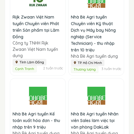
Rijk Zwaan Việt Nam
Nhà Bè Agri tuyển
tuyển Chuyên viên Phát
Chuyên viên Kỹ thuật
triển Sản phẩm tại Lâm
Dịch vụ Máy bay Nông
Đồng
nghiệp (Service
Công ty TNHH Rijk
Technician) - thu nhập
Zwaan Việt Nam tuyển
trên 10 triệu
dụng
Nhà Bè Agri tuyển dụng
Tỉnh Lâm Đồng
TP. Hồ Chí Minh
2 tuần trước
3 tuần trước
Cạnh Tranh
Thương lượng
Nhà Bè Agri tuyển Kế
Nhà Bè Agri tuyển Nhân
toán xuất hóa đơn - thu
viên Sales làm việc tại
nhập trên 9 triệu
văn phòng DakLak
Nhà Bè Agri tuyển dụng
Nhà Bè Agri tuyển dụng