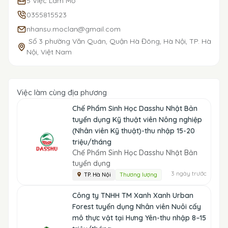
5 Việc Làm Mở
0355815523
nhansu.moclan@gmail.com
Số 3 phường Văn Quán, Quận Hà Đông, Hà Nội, TP. Hà
Nội, Việt Nam
Việc làm cùng địa phương
Chế Phẩm Sinh Học Dasshu Nhật Bản
tuyển dụng Kỹ thuật viên Nông nghiệp
(Nhân viên Kỹ thuật)-thu nhập 15-20
triệu/tháng
Chế Phẩm Sinh Học Dasshu Nhật Bản
tuyển dụng
3 ngày trước
TP. Hà Nội
Thương lượng
Công ty TNHH TM Xanh Xanh Urban
Forest tuyển dụng Nhân viên Nuôi cấy
mô thực vật tại Hưng Yên-thu nhập 8–15