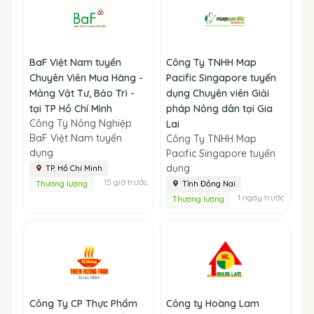
BaF Việt Nam tuyển
Công Ty TNHH Map
Chuyên Viên Mua Hàng -
Pacific Singapore tuyển
Mảng Vật Tư, Bảo Trì -
dụng Chuyên viên Giải
tại TP Hồ Chí Minh
pháp Nông dân tại Gia
Công Ty Nông Nghiệp
Lai
BaF Việt Nam tuyển
Công Ty TNHH Map
dụng
Pacific Singapore tuyển
dụng
TP. Hồ Chí Minh
15 giờ trước
Thương lượng
Tỉnh Đồng Nai
1 ngày trước
Thương lượng
Công Ty CP Thực Phẩm
Công ty Hoàng Lam