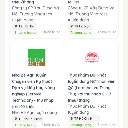
triệu/tháng
tại HN
Công ty CP Xây Dựng Và
Công ty CP Xây Dựng Và
Môi Trường Vinatrees
Môi Trường Vinatrees
tuyển dụng
tuyển dụng
TP. Hà Nội
TP. Hà Nội
1 tuần trước
1 tuần trước
Thương lượng
Thương lượng
Nhà Bè Agri tuyển
Thực Phẩm Đại Phát
Chuyên viên Kỹ thuật
tuyển dụng Nữ Nhân viên
Dịch vụ Máy bay Nông
QC (Làm thời vụ Trung
nghiệp (Service
Thu) với thu nhập 8 - 9
Technician) - thu nhập
triệu/tháng
Thực Phẩm Đại Phát
trên 10 triệu
tuyển dụng
Nhà Bè Agri tuyển dụng
TP. Hồ Chí Minh
TP. Hồ Chí Minh
1 tuần trước
1 tuần trước
Thương lượng
Thương lượng