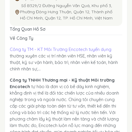
Số B329/2 Đường Nguyễn Văn Quá, Khu phố 3,
Phường Đông Hưng Thuận, Quận 12, Thành phố
Hồ Chí Minh, Quận 12, TP. Hồ Chí Minh, Việt Nam
Tổng Quan Hồ Sơ
Về Công Ty
Công ty TM - KT Môi Trường Encotech tuyển dụng
thường xuyên các vị trí nhân viên HSE, nhân viên kỹ
thuật, kỹ sư vận hành, bảo trì, nhân viên kế toán, hành
chính nhân sự,...
Công ty TNHH Thương mại - Kỹ thuật Môi trường
Encotech
tự hào là đơn vị có bề dày kinh nghiệm,
khẳng định vị thế là đối tác chiến lược của nhiều doanh
nghiệp trong và ngoài nước. Chúng tôi chuyên cung
cấp các giải pháp toàn diện từ tư vấn, thiết kế đến thi
công và bảo trì các hệ thống xử lý nước tiên tiến. Với
phương châm lấy kỹ thuật làm nền tảng và chất lượng
làm thước đo, Encotech luôn nỗ lực mang đến những
công trình đạt chuẩn, giúp doanh nghiệp tối ưu hóa chi