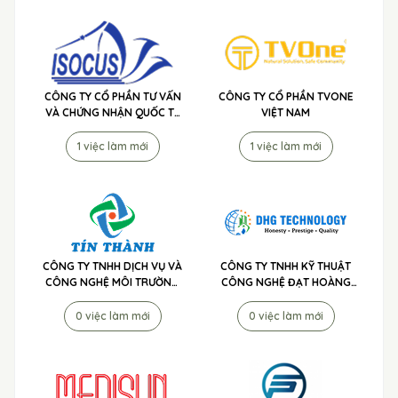
CÔNG TY CỔ PHẦN TƯ VẤN
CÔNG TY CỔ PHẦN TVONE
VÀ CHỨNG NHẬN QUỐC TẾ
VIỆT NAM
ISOCUS
1 việc làm mới
1 việc làm mới
CÔNG TY TNHH DỊCH VỤ VÀ
CÔNG TY TNHH KỸ THUẬT
CÔNG NGHỆ MÔI TRƯỜNG
CÔNG NGHỆ ĐẠT HOÀNG
TÍN THÀNH
GIA
0 việc làm mới
0 việc làm mới