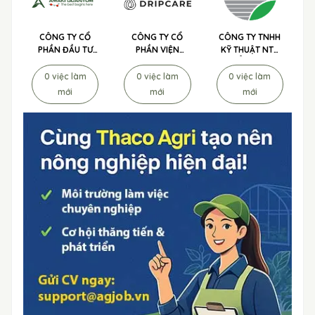
CÔNG TY CỔ
CÔNG TY CỔ
CÔNG TY TNHH
PHẦN ĐẦU TƯ
PHẦN VIỆN
KỸ THUẬT NTS
AMAKI
CHỐNG LÃO
TUYỂN DỤNG
QUANTUM
HÓA TẾ BÀO
0 việc làm
0 việc làm
0 việc làm
TUYỂN DỤNG
DRIPCARE
mới
mới
mới
TUYỂN DỤNG