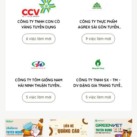
CÔNG TY TNHH CON CÒ
CÔNG TY THỰC PHẨM
VÀNG TUYỂN DỤNG
AGREX SÀI GÒN TUYỂN
DỤNG
6 việc làm mới
9 việc làm mới
CÔNG TY TÔM GIỐNG NAM
CÔNG TY TNHH SX - TM -
HẢI NINH THUẬN TUYỂN
DV ĐẶNG GIA TRANG TUYỂN
DỤNG
DỤNG
5 việc làm mới
5 việc làm mới