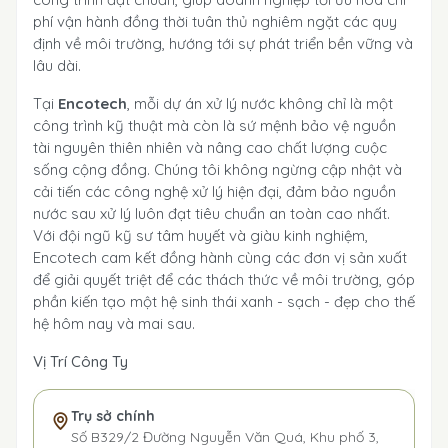
phí vận hành đồng thời tuân thủ nghiêm ngặt các quy
định về môi trường, hướng tới sự phát triển bền vững và
lâu dài.
Tại
Encotech
, mỗi dự án xử lý nước không chỉ là một
công trình kỹ thuật mà còn là sứ mệnh bảo vệ nguồn
tài nguyên thiên nhiên và nâng cao chất lượng cuộc
sống cộng đồng. Chúng tôi không ngừng cập nhật và
cải tiến các công nghệ xử lý hiện đại, đảm bảo nguồn
nước sau xử lý luôn đạt tiêu chuẩn an toàn cao nhất.
Với đội ngũ kỹ sư tâm huyết và giàu kinh nghiệm,
Encotech cam kết đồng hành cùng các đơn vị sản xuất
để giải quyết triệt để các thách thức về môi trường, góp
phần kiến tạo một hệ sinh thái xanh - sạch - đẹp cho thế
hệ hôm nay và mai sau.
Vị Trí Công Ty
Trụ sở chính
Số B329/2 Đường Nguyễn Văn Quá, Khu phố 3,