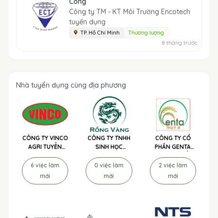
Công
Công ty TM - KT Môi Trường Encotech
tuyển dụng
TP. Hồ Chí Minh
Thương lượng
8 tháng trước
Nhà tuyển dụng cùng địa phương
CÔNG TY VINCO
CÔNG TY TNHH
CÔNG TY CỔ
AGRI TUYỂN
SINH HỌC
PHẦN GENTA
DỤNG
NÔNG NGHIỆP
THỤY SĨ TUYỂN
RỒNG VÀNG
DỤNG
6 việc làm
0 việc làm
2 việc làm
TUYỂN DỤNG
mới
mới
mới