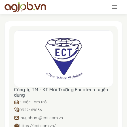
Công ty TM - KT Môi Trường Encotech tuyển
dụng
4 Việc Làm Mở
0329469836
thuypham@ect.com.vn
https://ect.com.vn/