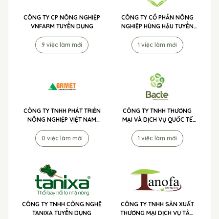
CÔNG TY CP NÔNG NGHIỆP
CÔNG TY CỔ PHẦN NÔNG
VNFARM TUYỂN DỤNG
NGHIỆP HÙNG HẬU TUYỂN
DỤNG
9 việc làm mới
1 việc làm mới
CÔNG TY TNHH PHÁT TRIỂN
CÔNG TY TNHH THƯƠNG
NÔNG NGHIỆP VIỆT NAM
MẠI VÀ DỊCH VỤ QUỐC TẾ
(AGRIVIET) TUYỂN DỤNG
TIP TO MÃ LAI TUYỂN DỤNG
0 việc làm mới
1 việc làm mới
CÔNG TY TNHH CÔNG NGHỆ
CÔNG TY TNHH SẢN XUẤT
TANIXA TUYỂN DỤNG
THƯƠNG MẠI DỊCH VỤ TÂN