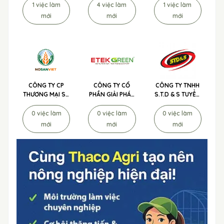
CNC KHANG
NÔNG NGHIỆP
NGHIỆP TUYỂN
1 việc làm
4 việc làm
1 việc làm
ĐIỀN TUYỂN
ADI TUYỂN
DỤNG
mới
mới
mới
DỤNG
DỤNG
CÔNG TY CP
CÔNG TY CỔ
CÔNG TY TNHH
THƯƠNG MẠI SX
PHẦN GIẢI PHÁP
S.T.D & S TUYỂN
& XNK NÔNG
ETEK GREEN
DỤNG
NGHIỆP XANH
TUYỂN DỤNG
0 việc làm
0 việc làm
0 việc làm
TUYỂN DỤNG
mới
mới
mới