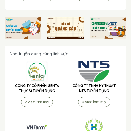
Nhà tuyển dụng cùng lĩnh vực
CÔNG TY CỔ PHẦN GENTA
CÔNG TY TNHH KỸ THUẬT
THỤY SĨ TUYỂN DỤNG
NTS TUYỂN DỤNG
2 việc làm mới
0 việc làm mới