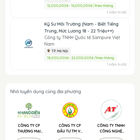
12,000,000₫ - 16,000,000₫ /theo tháng
1 năm trước
Kỹ Sư Môi Trường (Nam - Biết Tiếng
Trung, Mức Lương 18 - 22 Triệu++)
Công ty TNHH Quốc tế Sampure Việt
Nam
TP. Hà Nội
18,000,000₫ - 22,000,000₫ /theo tháng
1 năm trước
Nhà tuyển dụng cùng địa phương
CÔNG TY CP
CÔNG TY CP
CÔNG TY TNHH
THƯƠNG MẠI
ĐẦU TƯ TM VÀ
CÔNG NGHỆ
NÔNG NGHIỆP
PHÁT TRIỂN
SẠCH NÔNG