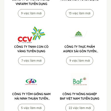
VNFARM TUYỂN DỤNG
9 việc làm mới
13 việc làm mới
CÔNG TY TNHH CON CÒ
CÔNG TY THỰC PHẨM
VÀNG TUYỂN DỤNG
AGREX SÀI GÒN TUYỂN
DỤNG
7 việc làm mới
9 việc làm mới
CÔNG TY TÔM GIỐNG NAM
CÔNG TY NÔNG NGHIỆP
HẢI NINH THUẬN TUYỂN
BAF VIỆT NAM TUYỂN DỤNG
DỤNG
5 việc làm mới
22 việc làm mới