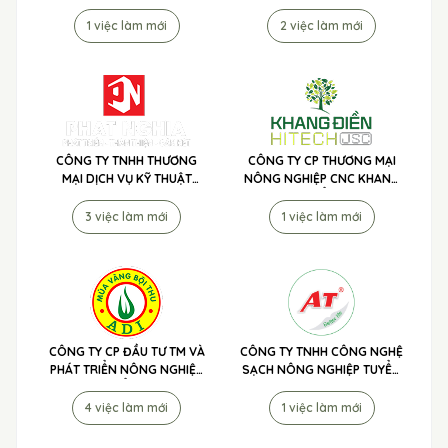
NÔNG PHÁT - PHÂN BÓN 3
TỐT TUYỂN DỤNG
1 việc làm mới
2 việc làm mới
CÔNG TY TNHH THƯƠNG
CÔNG TY CP THƯƠNG MẠI
MẠI DỊCH VỤ KỸ THUẬT
NÔNG NGHIỆP CNC KHANG
NÔNG NGHIỆP PHÁT NGHĨA
ĐIỀN TUYỂN DỤNG
TUYỂN DỤNG
3 việc làm mới
1 việc làm mới
CÔNG TY CP ĐẦU TƯ TM VÀ
CÔNG TY TNHH CÔNG NGHỆ
PHÁT TRIỂN NÔNG NGHIỆP
SẠCH NÔNG NGHIỆP TUYỂN
ADI TUYỂN DỤNG
DỤNG
4 việc làm mới
1 việc làm mới