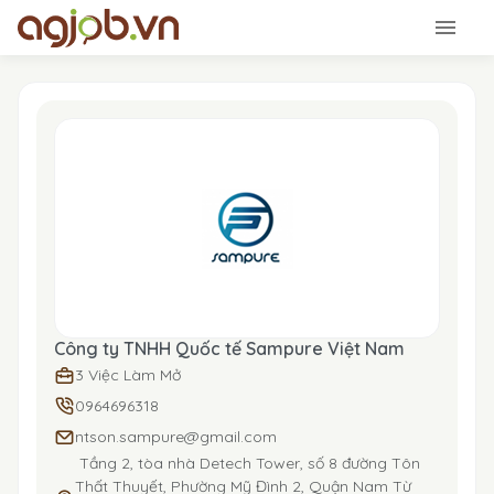
Công ty TNHH Quốc tế Sampure Việt Nam
3 Việc Làm Mở
0964696318
ntson.sampure@gmail.com
Tầng 2, tòa nhà Detech Tower, số 8 đường Tôn
Thất Thuyết, Phường Mỹ Đình 2, Quận Nam Từ