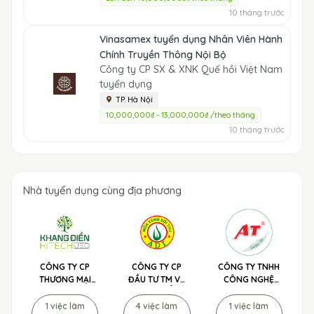
10 tháng trước
Vinasamex tuyển dụng Nhân Viên Hành
Chính Truyền Thông Nội Bộ
Công ty CP SX & XNK Quế hồi Việt Nam
tuyển dụng
TP. Hà Nội
10,000,000₫ - 13,000,000₫ /theo tháng
10 tháng trước
Nhà tuyển dụng cùng địa phương
CÔNG TY CP
CÔNG TY CP
CÔNG TY TNHH
THƯƠNG MẠI
ĐẦU TƯ TM VÀ
CÔNG NGHỆ
NÔNG NGHIỆP
PHÁT TRIỂN
SẠCH NÔNG
CNC KHANG
NÔNG NGHIỆP
NGHIỆP TUYỂN
1 việc làm
4 việc làm
1 việc làm