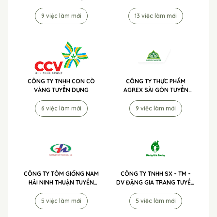
9 việc làm mới
13 việc làm mới
CÔNG TY TNHH CON CÒ
CÔNG TY THỰC PHẨM
VÀNG TUYỂN DỤNG
AGREX SÀI GÒN TUYỂN
DỤNG
6 việc làm mới
9 việc làm mới
CÔNG TY TÔM GIỐNG NAM
CÔNG TY TNHH SX - TM -
HẢI NINH THUẬN TUYỂN
DV ĐẶNG GIA TRANG TUYỂN
DỤNG
DỤNG
5 việc làm mới
5 việc làm mới