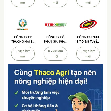
ĐIỀN TUYỂN
ADI TUYỂN
DỤNG
mới
mới
mới
DỤNG
DỤNG
CÔNG TY CP
CÔNG TY CỔ
CÔNG TY TNHH
THƯƠNG MẠI SX
PHẦN GIẢI PHÁP
S.T.D & S TUYỂN
& XNK NÔNG
ETEK GREEN
DỤNG
NGHIỆP XANH
TUYỂN DỤNG
0 việc làm
0 việc làm
0 việc làm
TUYỂN DỤNG
mới
mới
mới