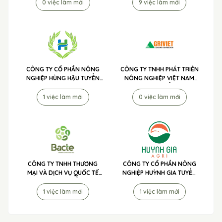
0 việc làm mới
9 việc làm mới
CÔNG TY CỔ PHẦN NÔNG
CÔNG TY TNHH PHÁT TRIỂN
NGHIỆP HÙNG HẬU TUYỂN
NÔNG NGHIỆP VIỆT NAM
DỤNG
(AGRIVIET) TUYỂN DỤNG
1 việc làm mới
0 việc làm mới
CÔNG TY TNHH THƯƠNG
CÔNG TY CỔ PHẦN NÔNG
MẠI VÀ DỊCH VỤ QUỐC TẾ
NGHIỆP HUỲNH GIA TUYỂN
TIP TO MÃ LAI TUYỂN DỤNG
DỤNG
1 việc làm mới
1 việc làm mới