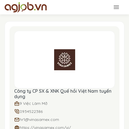
Công ty CP SX & XNK Quế hồi Việt Nam tuyển
dụng
9 Việc Làm Mở
0934522386
hr1@vinasamex.com
https://vinasamex.com/vi/