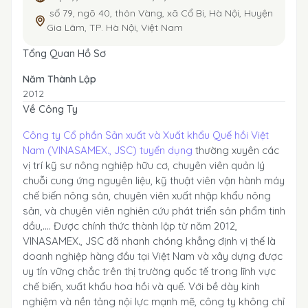
số 79, ngõ 40, thôn Vàng, xã Cổ Bi, Hà Nội, Huyện
Gia Lâm, TP. Hà Nội, Việt Nam
Tổng Quan Hồ Sơ
Năm Thành Lập
2012
Về Công Ty
Công ty Cổ phần Sản xuất và Xuất khẩu Quế hồi Việt
Nam (VINASAMEX., JSC) tuyển dụng
thường xuyên các
vị trí kỹ sư nông nghiệp hữu cơ, chuyên viên quản lý
chuỗi cung ứng nguyên liệu, kỹ thuật viên vận hành máy
chế biến nông sản, chuyên viên xuất nhập khẩu nông
sản, và chuyên viên nghiên cứu phát triển sản phẩm tinh
dầu,…. Được chính thức thành lập từ năm 2012,
VINASAMEX., JSC đã nhanh chóng khẳng định vị thế là
doanh nghiệp hàng đầu tại Việt Nam và xây dựng được
uy tín vững chắc trên thị trường quốc tế trong lĩnh vực
chế biến, xuất khẩu hoa hồi và quế. Với bề dày kinh
nghiệm và nền tảng nội lực mạnh mẽ, công ty không chỉ