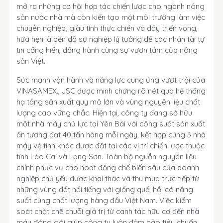
mở ra những cơ hội hợp tác chiến lược cho ngành nông
sản nước nhà mà còn kiến tạo một môi trường làm việc
chuyên nghiệp, giàu tính thực chiến và đầy triển vọng,
hứa hẹn là bến đỗ sự nghiệp lý tưởng để các nhân tài tự
tin cống hiến, đồng hành cùng sự vươn tầm của nông
sản Việt.
Sức mạnh vận hành và năng lực cung ứng vượt trội của
VINASAMEX., JSC được minh chứng rõ nét qua hệ thống
hạ tầng sản xuất quy mô lớn và vùng nguyên liệu chất
lượng cao vững chắc. Hiện tại, công ty đang sở hữu
một nhà máy chủ lực tại Yên Bái với công suất sản xuất
ấn tượng đạt 40 tấn hàng mỗi ngày, kết hợp cùng 3 nhà
máy vệ tinh khác được đặt tại các vị trí chiến lược thuộc
tỉnh Lào Cai và Lạng Sơn. Toàn bộ nguồn nguyên liệu
chính phục vụ cho hoạt động chế biến sâu của doanh
nghiệp chủ yếu được khai thác và thu mua trực tiếp từ
những vùng đất nổi tiếng với giống quế, hồi có năng
suất cùng chất lượng hàng đầu Việt Nam. Việc kiểm
soát chặt chẽ chuỗi giá trị từ canh tác hữu cơ đến nhà
máy đóng gói giúp công ty luôn đảm bảo tiêu chuẩn