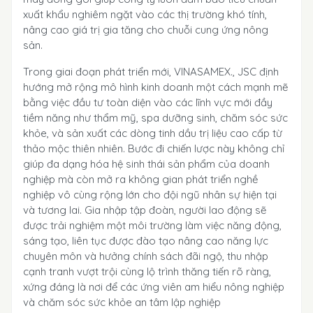
xuất khẩu nghiêm ngặt vào các thị trường khó tính,
nâng cao giá trị gia tăng cho chuỗi cung ứng nông
sản.
Trong giai đoạn phát triển mới, VINASAMEX., JSC định
hướng mở rộng mô hình kinh doanh một cách mạnh mẽ
bằng việc đầu tư toàn diện vào các lĩnh vực mới đầy
tiềm năng như thẩm mỹ, spa dưỡng sinh, chăm sóc sức
khỏe, và sản xuất các dòng tinh dầu trị liệu cao cấp từ
thảo mộc thiên nhiên. Bước đi chiến lược này không chỉ
giúp đa dạng hóa hệ sinh thái sản phẩm của doanh
nghiệp mà còn mở ra không gian phát triển nghề
nghiệp vô cùng rộng lớn cho đội ngũ nhân sự hiện tại
và tương lai. Gia nhập tập đoàn, người lao động sẽ
được trải nghiệm một môi trường làm việc năng động,
sáng tạo, liên tục được đào tạo nâng cao năng lực
chuyên môn và hưởng chính sách đãi ngộ, thu nhập
cạnh tranh vượt trội cùng lộ trình thăng tiến rõ ràng,
xứng đáng là nơi để các ứng viên am hiểu nông nghiệp
và chăm sóc sức khỏe an tâm lập nghiệp