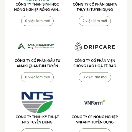
CÔNG TY TNHH SINH HỌC
CÔNG TY CỔ PHẦN GENTA
NÔNG NGHIỆP RỒNG VÀNG
THỤY SĨ TUYỂN DỤNG
TUYỂN DỤNG
0 việc làm mới
2 việc làm mới
CÔNG TY CỔ PHẦN ĐẦU TƯ
CÔNG TY CỔ PHẦN VIỆN
AMAKI QUANTUM TUYỂN
CHỐNG LÃO HÓA TẾ BÀO
DỤNG
DRIPCARE TUYỂN DỤNG
0 việc làm mới
0 việc làm mới
CÔNG TY TNHH KỸ THUẬT
CÔNG TY CP NÔNG NGHIỆP
NTS TUYỂN DỤNG
VNFARM TUYỂN DỤNG