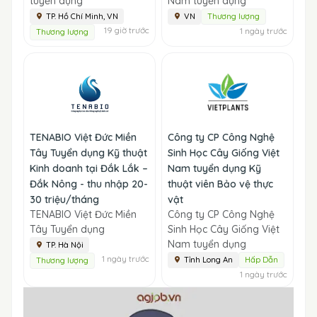
tuyển dụng
Nam tuyển dụng
TP. Hồ Chí Minh, VN
VN
Thương lượng
19 giờ trước
1 ngày trước
Thương lượng
TENABIO Việt Đức Miền
Công ty CP Công Nghệ
Tây Tuyển dụng Kỹ thuật
Sinh Học Cây Giống Việt
Kinh doanh tại Đắk Lắk –
Nam tuyển dụng Kỹ
Đắk Nông - thu nhập 20-
thuật viên Bảo vệ thực
30 triệu/tháng
vật
TENABIO Việt Đức Miền
Công ty CP Công Nghệ
Tây Tuyển dụng
Sinh Học Cây Giống Việt
Nam tuyển dụng
TP. Hà Nội
1 ngày trước
Tỉnh Long An
Hấp Dẫn
Thương lượng
1 ngày trước