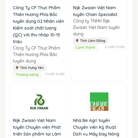
Công Ty CP Thực Phẩm
Rijk Zwaan Việt Nam
Thiên Hương Phía Bắc
tuyển Chain Specialist
Công ty TNHH Rijk
tuyển dụng 02 Nhân viên
Zwaan Việt Nam tuyển
Kiểm soát chất lượng
dụng
(QC) với thu nhập 10-15
Tỉnh Lâm Đồng
triệu
2 tuần trước
Công Ty CP Thực Phẩm
Cạnh Tranh
Thiên Hương Phía Bắc
tuyển dụng
Tỉnh Hưng Yên
1 tuần trước
Thương lượng
Rijk Zwaan Việt Nam
Nhà Bè Agri tuyển
tuyển Chuyên viên Phát
Chuyên viên Kỹ thuật
triển Sản phẩm tại Lâm
Dịch vụ Máy bay Nông