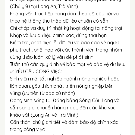
(Chủ yếu tại Long An, Trà Vinh)
Phỏng vấn trực tiếp nông dân theo bộ câu hỏi và
theo hệ thống thu thập dữ liệu chuẩn có sẵn
Ghi chép và duy trì nhật ký hoạt động tại nông trại
Nhập và lưu dữ liệu chính xác, đúng thời hạn
Kiểm tra, phát hiện lỗi dữ liệu và báo cáo về người
phụ trách; phối hợp với các thành viên trong nhóm
cùng thảo luận, xử lý vấn đề phát sinh
Tuân thủ các quy định về bảo mật và bảo vệ dữ liệu.
✅ YÊU CẦU CÔNG VIỆC:
Sinh viên mới tốt nghiệp ngành nông nghiệp hoặc
liên quan, yêu thích phát triển nông nghiệp bền
vững (ưu tiên từ bậc cử nhân)
Đang sinh sống tại Đồng bằng Sông Cửu Long và
sẵn sàng di chuyển hàng ngày đến các khu vực
khảo sát (Long An và Trà Vinh)
Cẩn thận, chú ý chi tiết và đảm bảo độ chính xác
trong công việc