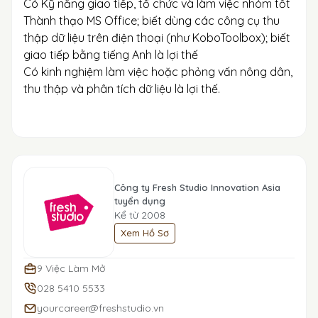
Có Kỹ năng giao tiếp, tổ chức và làm việc nhóm tốt
Thành thạo MS Office; biết dùng các công cụ thu
thập dữ liệu trên điện thoại (như KoboToolbox); biết
giao tiếp bằng tiếng Anh là lợi thế
Có kinh nghiệm làm việc hoặc phỏng vấn nông dân,
thu thập và phân tích dữ liệu là lợi thế.
Công ty Fresh Studio Innovation Asia
tuyển dụng
Kể từ 2008
Xem Hồ Sơ
9 Việc Làm Mở
028 5410 5533
yourcareer@freshstudio.vn