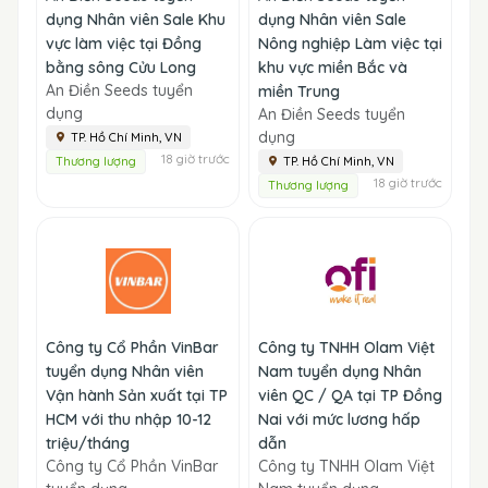
dụng Nhân viên Sale Khu
dụng Nhân viên Sale
vực làm việc tại Đồng
Nông nghiệp Làm việc tại
bằng sông Cửu Long
khu vực miền Bắc và
An Điền Seeds tuyển
miền Trung
dụng
An Điền Seeds tuyển
dụng
TP. Hồ Chí Minh, VN
18 giờ trước
Thương lượng
TP. Hồ Chí Minh, VN
18 giờ trước
Thương lượng
Công ty Cổ Phần VinBar
Công ty TNHH Olam Việt
tuyển dụng Nhân viên
Nam tuyển dụng Nhân
Vận hành Sản xuất tại TP
viên QC / QA tại TP Đồng
HCM với thu nhập 10-12
Nai với mức lương hấp
triệu/tháng
dẫn
Công ty Cổ Phần VinBar
Công ty TNHH Olam Việt