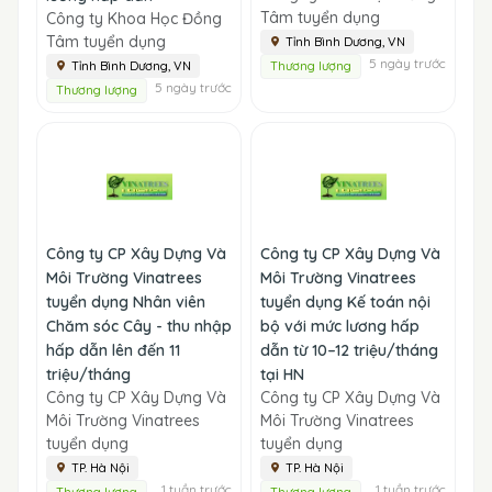
Tâm tuyển dụng
Công ty Khoa Học Đồng
Tâm tuyển dụng
Tỉnh Bình Dương, VN
5 ngày trước
Tỉnh Bình Dương, VN
Thương lượng
5 ngày trước
Thương lượng
Công ty CP Xây Dựng Và
Công ty CP Xây Dựng Và
Môi Trường Vinatrees
Môi Trường Vinatrees
tuyển dụng Nhân viên
tuyển dụng Kế toán nội
Chăm sóc Cây - thu nhập
bộ với mức lương hấp
hấp dẫn lên đến 11
dẫn từ 10–12 triệu/tháng
triệu/tháng
tại HN
Công ty CP Xây Dựng Và
Công ty CP Xây Dựng Và
Môi Trường Vinatrees
Môi Trường Vinatrees
tuyển dụng
tuyển dụng
TP. Hà Nội
TP. Hà Nội
1 tuần trước
1 tuần trước
Thương lượng
Thương lượng