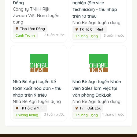
Đồng
nghiệp (Service
Công ty TNHH Rijk
Technician) - thu nhập
Zwaan Việt Nam tuyển
trên 10 triệu
dụng
Nhà Bè Agri tuyển dụng
Tỉnh Lâm Đồng
TP. Hồ Chí Minh
2 tuần trước
3 tuần trước
Cạnh Tranh
Thương lượng
Nhà Bè Agri tuyển Kế
Nhà Bè Agri tuyển Nhân
toán xuất hóa đơn - thu
viên Sales làm việc tại
nhập trên 9 triệu
văn phòng DakLak
Nhà Bè Agri tuyển dụng
Nhà Bè Agri tuyển dụng
TP. Hồ Chí Minh
Tỉnh Đắk Lắk
3 tuần trước
1 tháng trước
Thương lượng
Thương lượng