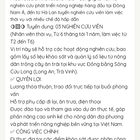
nghiên cứu phát triển nông nghiệp hàng đầu tại Đông
Nam Á, đến từ Hà Lan tuyển nghiên cứu viên làm việc
thời vụ với nhiều chế độ hấp dẫn
🍋‍🟩🍋 Tuyển dụng: 03 NGHIÊN CỨU VIÊN
(Nhân viên thời vụ, Từ 6 tháng tới 1 năm, làm việc từ
T2 đến T6)
Vị trí này sẽ hỗ trợ các hoạt động nghiên cứu, bao
gồm lấy số liệu khảo sát và quản lý số liệu từ nông
dân trồng cây ăn trái tại khu vực Đồng bằng Sông
Cửu Long (Long An, Trà Vinh).
✅ QUYỀN LỢI:
Lương thỏa thuận, trao đổi trực tiếp tại buổi phỏng
vấn
Hỗ trợ phụ cấp đi lại, ăn trưa, điện thoại
Được đào tạo và tham gia vào dự án thực tế, góp
phần nâng cao sinh kế cho nông dân địa phương
và phát triển nông nghiệp bền vững tại Việt Nam.
✅ CÔNG VIỆC CHÍNH:
Đi thực địa tại các điểm khảo sát được phân công