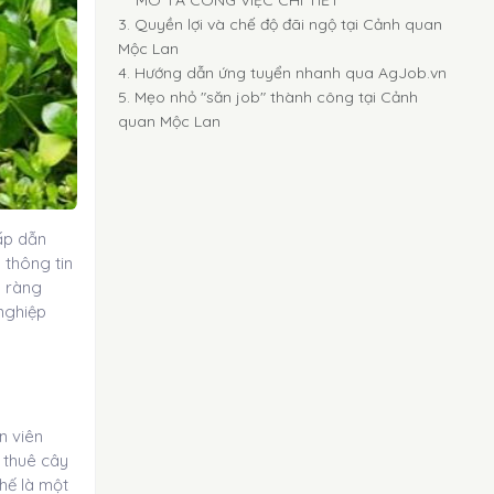
MÔ TẢ CÔNG VIỆC CHI TIẾT
3. Quyền lợi và chế độ đãi ngộ tại Cảnh quan
Mộc Lan
4. Hướng dẫn ứng tuyển nhanh qua AgJob.vn
5. Mẹo nhỏ "săn job" thành công tại Cảnh
quan Mộc Lan
hấp dẫn
 thông tin
rõ ràng
nghiệp
n viên
 thuê cây
thế là một