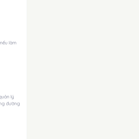
 nếu làm
quản lý
hông đường