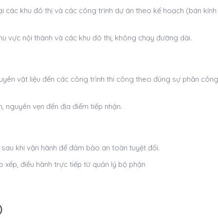
tại các khu đô thị và các công trình dự án theo kế hoạch (bán kính
hu vực nội thành và các khu đô thị, không chạy đường dài.
uyên vật liệu đến các công trình thi công theo đúng sự phân côn
 nguyên vẹn đến địa điểm tiếp nhận.
à sau khi vận hành để đảm bảo an toàn tuyệt đối.
 xếp, điều hành trực tiếp từ quản lý bộ phận
)