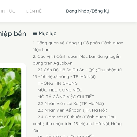
Đăng Nhập
/
Đăng Ký
TIN TỨC
LIÊN HỆ
hiệp bền
Mục lục
1. Tổng quan về Công ty Cổ phần Cảnh quan
Mộc Lan
2. Các vị trí Cảnh quan Mộc Lan đang tuyển
dụng trên AgJob.vn
2.1 Cán Bộ Hồ Sơ Dự Án - QS (Thu nhập từ
13 - 16 triệu/tháng - TP. Hà Nội)
THÔNG TIN CHUNG
MỤC TIÊU CÔNG VIỆC
MÔ TẢ CÔNG VIỆC CHI TIẾT
2.2 Nhân Viên Lái Xe (TP. Hà Nội)
2.3 Nhân viên Kế toán (TP. Hà Nội)
2.4 Giám sát Kỹ thuật (Cảnh quan Cây
xanh) thu nhập trên 13 triệu tại Hà Nội, Hưng
Yên