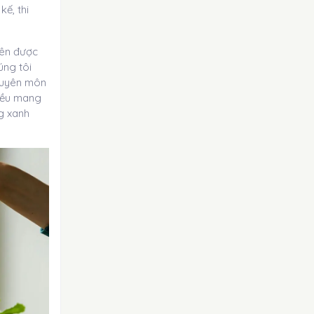
kế, thi
iên được
úng tôi
huyên môn
 đều mang
g xanh