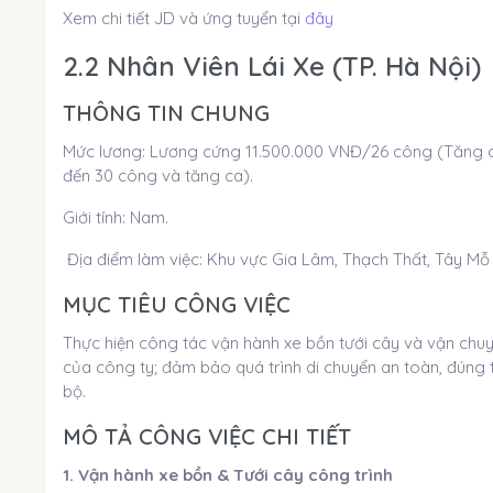
Xem chi tiết JD và ứng tuyển tại
đây
2.2 Nhân Viên Lái Xe (TP. Hà Nội)
THÔNG TIN CHUNG
Mức lương: Lương cứng 11.500.000 VNĐ/26 công (Tăng c
đến 30 công và tăng ca).
Giới tính: Nam.
Địa điểm làm việc: Khu vực Gia Lâm, Thạch Thất, Tây Mỗ 
MỤC TIÊU CÔNG VIỆC
Thực hiện công tác vận hành xe bồn tưới cây và vận chuyể
của công ty; đảm bảo quá trình di chuyển an toàn, đúng
bộ.
MÔ TẢ CÔNG VIỆC CHI TIẾT
1. Vận hành xe bồn & Tưới cây công trình