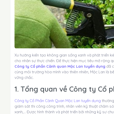
Xu hướng kiến tạo không gian sống xanh và phát triển kiế
cho nhân sự thực chiến. Để thực hiện mục tiêu mở rộng qu
Công ty Cổ phần Cảnh quan Mộc Lan tuyển dụng
đã c
cùng môi trường hòa mình vào thiên nhiên, Mộc Lan là bế
vững chắc.
1. Tổng quan về Công ty Cổ 
Công ty Cổ Phần Cảnh Quan Mộc Lan tuyển dụng
thường 
giám sát thi công công trình, nhân viên kỹ thuật chăm s
xanh,... Được hình thành và phát triển bởi những kỹ sư c