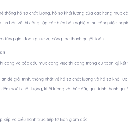
 hệ thống hồ sơ chất lượng, hồ sơ khối lượng của các hạng mục cô
minh bản vẽ thi công; lập các biên bản nghiệm thu công việc, ngh
heo từng giai đoạn phục vụ công tác thanh quyết toán.
uan
thi công và các đầu mục công việc thi công trong dự toán ký kết 
 án để giải trình, thống nhất về hồ sơ chất lượng và hồ sơ khối lượ
 kiểm soát chất lượng, khối lượng và thúc đẩy quy trình thanh quy
 xếp và điều hành trực tiếp từ Ban giám đốc.