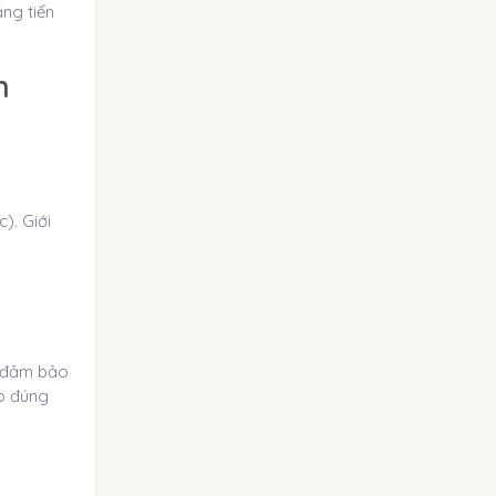
ng tiến
n
). Giới
; đảm bảo
eo đúng