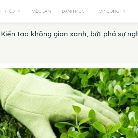
I THIỆU
VIỆC LÀM
DANH MỤC
TOP CÔNG TY
Kiến tạo không gian xanh, bứt phá sự ng