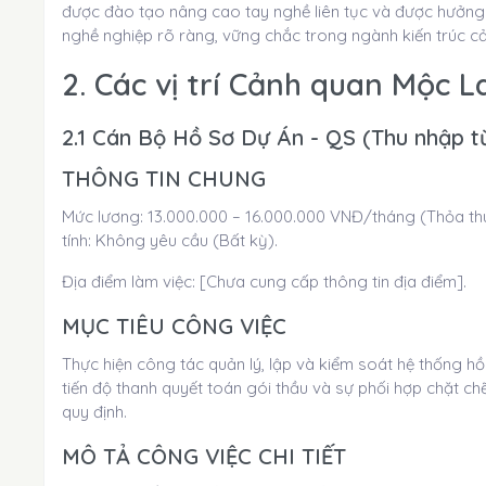
được đào tạo nâng cao tay nghề liên tục và được hưởng c
nghề nghiệp rõ ràng, vững chắc trong ngành kiến trúc c
2. Các vị trí Cảnh quan Mộc 
2.1 Cán Bộ Hồ Sơ Dự Án - QS (Thu nhập từ 
THÔNG TIN CHUNG
Mức lương: 13.000.000 – 16.000.000 VNĐ/tháng (Thỏa thuậ
tính: Không yêu cầu (Bất kỳ).
Địa điểm làm việc: [Chưa cung cấp thông tin địa điểm].
MỤC TIÊU CÔNG VIỆC
Thực hiện công tác quản lý, lập và kiểm soát hệ thống h
tiến độ thanh quyết toán gói thầu và sự phối hợp chặt ch
quy định.
MÔ TẢ CÔNG VIỆC CHI TIẾT