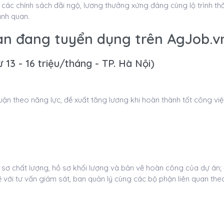
ác chính sách đãi ngộ, lương thưởng xứng đáng cùng lộ trình thă
ảnh quan.
Lan đang tuyển dụng trên AgJob.v
13 - 16 triệu/tháng - TP. Hà Nội)
n theo năng lực, đề xuất tăng lương khi hoàn thành tốt công việc
ồ sơ chất lượng, hồ sơ khối lượng và bản vẽ hoàn công của dự án
ẽ với tư vấn giám sát, ban quản lý cùng các bộ phận liên quan th