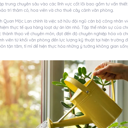
p trung chuyên sâu vào các lĩnh vực cốt lõi bao gồm tư vấn thiết 
ảo trì thảm cỏ, hoa viên và cho thuê cây cảnh văn phòng.
nh Quan Mộc Lan chính là việc sở hữu đội ngũ cán bộ công nhân v
hiệm thực tế qua hàng loạt dự án lớn nhỏ. Tập thể nhân sự của ch
c thành thạo về chuyên môn, đạt đến độ chuyên nghiệp hóa và c
h viên từ khối văn phòng đến lực lượng kỹ thuật tại hiện trường
ôn tận tâm, tỉ mỉ để hiện thực hóa những ý tưởng không gian sốn