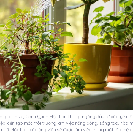
ượng dịch vụ, Cảnh Quan Mộc Lan không ngừng đầu tư vào yếu tố
ghiệp kiến tạo một môi trường làm việc năng động, sáng tạo, hòa 
ội ngũ Mộc Lan, các ứng viên sẽ được làm việc trong một tập thể g