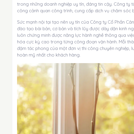
trong những doanh nghiệp uy tín, đáng tin cậy. Công ty tậ
công cảnh quan công trình, cung cấp dịch vụ chăm sóc b
Sức mạnh nội tại tạo nên uy tín của Công ty Cổ Phần Cả
đào tạo bài bản, cơ bản và tích lũy được dày dặn kinh ng
luôn chứng minh được năng lực hành nghề thông qua việ
hóa cực kỳ cao trong từng công đoạn vận hành. Mỗi thàn
đậm tác phong của một đơn vị thi công chuyên nghiệp, lu
hoàn mỹ nhất cho khách hàng.