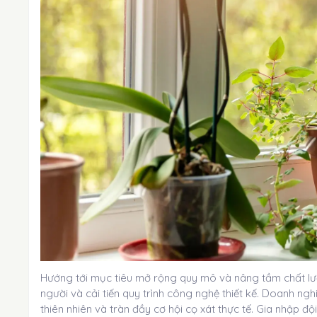
Hướng tới mục tiêu mở rộng quy mô và nâng tầm chất l
người và cải tiến quy trình công nghệ thiết kế. Doanh n
thiên nhiên và tràn đầy cơ hội cọ xát thực tế. Gia nhập đ