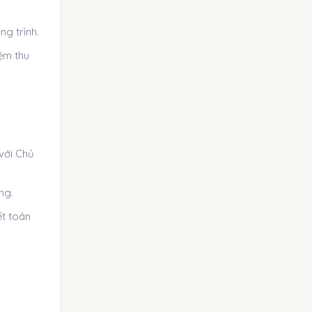
ng trình.
iệm thu
với Chủ
ng.
ết toán