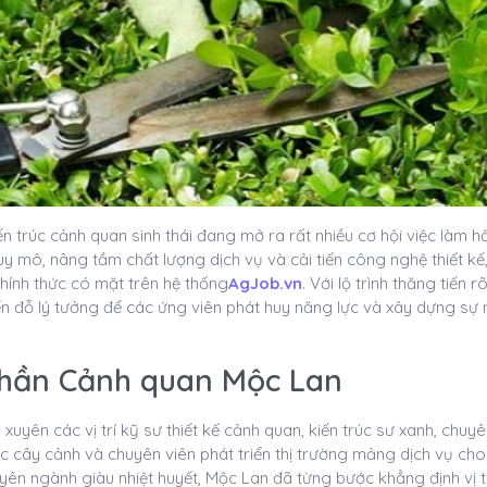
n trúc cảnh quan sinh thái đang mở ra rất nhiều cơ hội việc làm 
y mô, nâng tầm chất lượng dịch vụ và cải tiến công nghệ thiết kế,
hính thức có mặt trên hệ thống
AgJob.vn
. Với lộ trình thăng tiến 
n đỗ lý tưởng để các ứng viên phát huy năng lực và xây dựng sự 
phần Cảnh quan Mộc Lan
xuyên các vị trí kỹ sư thiết kế cảnh quan, kiến trúc sư xanh, chuyê
óc cây cảnh và chuyên viên phát triển thị trường mảng dịch vụ cho
huyên ngành giàu nhiệt huyết, Mộc Lan đã từng bước khẳng định vị 