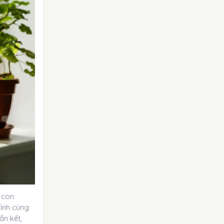
 con
mình cùng
ắn kết,