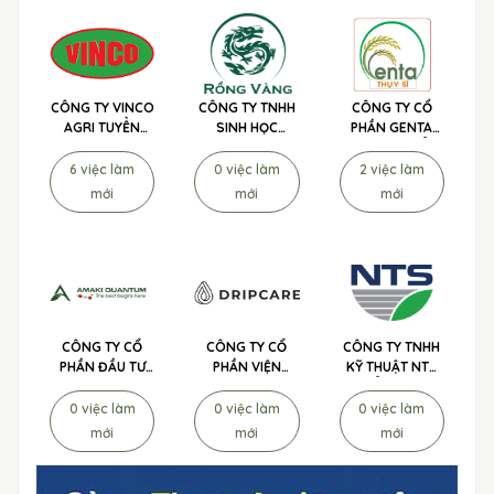
CÔNG TY VINCO
CÔNG TY TNHH
CÔNG TY CỔ
AGRI TUYỂN
SINH HỌC
PHẦN GENTA
DỤNG
NÔNG NGHIỆP
THỤY SĨ TUYỂN
RỒNG VÀNG
DỤNG
6 việc làm
0 việc làm
2 việc làm
TUYỂN DỤNG
mới
mới
mới
CÔNG TY CỔ
CÔNG TY CỔ
CÔNG TY TNHH
PHẦN ĐẦU TƯ
PHẦN VIỆN
KỸ THUẬT NTS
AMAKI
CHỐNG LÃO
TUYỂN DỤNG
QUANTUM
HÓA TẾ BÀO
0 việc làm
0 việc làm
0 việc làm
TUYỂN DỤNG
DRIPCARE
mới
mới
mới
TUYỂN DỤNG