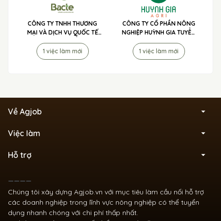
CÔNG TY TNHH THƯƠNG
CÔNG TY CỔ PHẦN NÔNG
MẠI VÀ DỊCH VỤ QUỐC TẾ
NGHIỆP HUỲNH GIA TUYỂN
TIP TO MÃ LAI TUYỂN DỤNG
DỤNG
1 việc làm mới
1 việc làm mới
Về Agjob
Việc làm
Hỗ trợ
____
Chúng tôi xây dựng Agjob.vn với mục tiêu làm cầu nối hỗ trợ
các doanh nghiệp trong lĩnh vực nông nghiệp có thể tuyển
dụng nhanh chóng với chi phí thấp nhất.