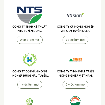
CÔNG TY TNHH KỸ THUẬT
CÔNG TY CP NÔNG NGHIỆP
NTS TUYỂN DỤNG
VNFARM TUYỂN DỤNG
0 việc làm mới
9 việc làm mới
CÔNG TY CỔ PHẦN NÔNG
CÔNG TY TNHH PHÁT TRIỂN
NGHIỆP HÙNG HẬU TUYỂN
NÔNG NGHIỆP VIỆT NAM
DỤNG
(AGRIVIET) TUYỂN DỤNG
1 việc làm mới
0 việc làm mới