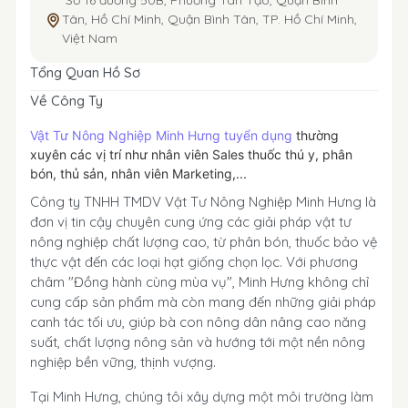
Số 16 đường 50B, Phường Tân Tạo, Quận Bình
Tân, Hồ Chí Minh, Quận Bình Tân, TP. Hồ Chí Minh,
Việt Nam
Tổng Quan Hồ Sơ
Về Công Ty
Vật Tư Nông Nghiệp Minh Hưng tuyển dụng
thường
xuyên các vị trí như nhân viên Sales thuốc thú y, phân
bón, thủ sản, nhân viên Marketing,...
Công ty TNHH TMDV Vật Tư Nông Nghiệp Minh Hưng là
đơn vị tin cậy chuyên cung ứng các giải pháp vật tư
nông nghiệp chất lượng cao, từ phân bón, thuốc bảo vệ
thực vật đến các loại hạt giống chọn lọc. Với phương
châm "Đồng hành cùng mùa vụ", Minh Hưng không chỉ
cung cấp sản phẩm mà còn mang đến những giải pháp
canh tác tối ưu, giúp bà con nông dân nâng cao năng
suất, chất lượng nông sản và hướng tới một nền nông
nghiệp bền vững, thịnh vượng.
Tại Minh Hưng, chúng tôi xây dựng một môi trường làm