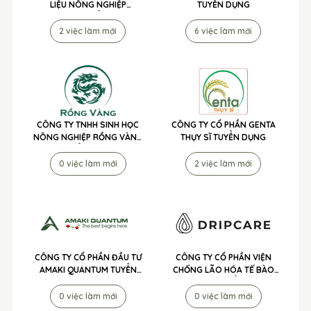
LIỆU NÔNG NGHIỆP
TUYỂN DỤNG
MEKONG TUYỂN DỤNG
2 việc làm mới
6 việc làm mới
CÔNG TY TNHH SINH HỌC
CÔNG TY CỔ PHẦN GENTA
NÔNG NGHIỆP RỒNG VÀNG
THỤY SĨ TUYỂN DỤNG
TUYỂN DỤNG
0 việc làm mới
2 việc làm mới
CÔNG TY CỔ PHẦN ĐẦU TƯ
CÔNG TY CỔ PHẦN VIỆN
AMAKI QUANTUM TUYỂN
CHỐNG LÃO HÓA TẾ BÀO
DỤNG
DRIPCARE TUYỂN DỤNG
0 việc làm mới
0 việc làm mới