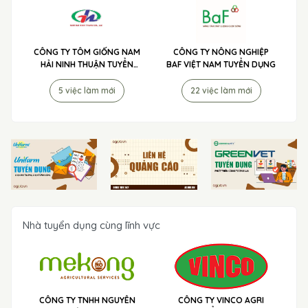
CÔNG TY TÔM GIỐNG NAM
CÔNG TY NÔNG NGHIỆP
HẢI NINH THUẬN TUYỂN
BAF VIỆT NAM TUYỂN DỤNG
DỤNG
5 việc làm mới
22 việc làm mới
Nhà tuyển dụng cùng lĩnh vực
CÔNG TY TNHH NGUYÊN
CÔNG TY VINCO AGRI