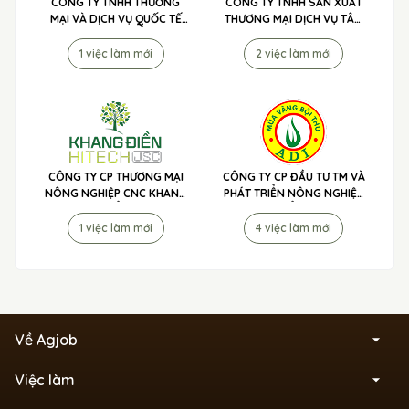
CÔNG TY TNHH THƯƠNG
CÔNG TY TNHH SẢN XUẤT
MẠI VÀ DỊCH VỤ QUỐC TẾ
THƯƠNG MẠI DỊCH VỤ TÂN
TIP TO MÃ LAI TUYỂN DỤNG
NÔNG PHÁT - PHÂN BÓN 3
TỐT TUYỂN DỤNG
1 việc làm mới
2 việc làm mới
CÔNG TY CP THƯƠNG MẠI
CÔNG TY CP ĐẦU TƯ TM VÀ
NÔNG NGHIỆP CNC KHANG
PHÁT TRIỂN NÔNG NGHIỆP
ĐIỀN TUYỂN DỤNG
ADI TUYỂN DỤNG
1 việc làm mới
4 việc làm mới
Về Agjob
Việc làm