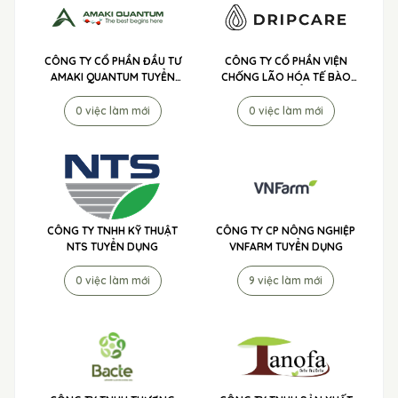
CÔNG TY CỔ PHẦN ĐẦU TƯ
CÔNG TY CỔ PHẦN VIỆN
AMAKI QUANTUM TUYỂN
CHỐNG LÃO HÓA TẾ BÀO
DỤNG
DRIPCARE TUYỂN DỤNG
0 việc làm mới
0 việc làm mới
CÔNG TY TNHH KỸ THUẬT
CÔNG TY CP NÔNG NGHIỆP
NTS TUYỂN DỤNG
VNFARM TUYỂN DỤNG
0 việc làm mới
9 việc làm mới