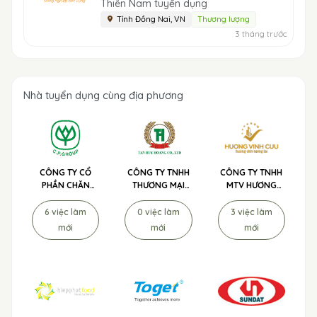
Thiên Nam tuyển dụng
Tỉnh Đồng Nai, VN
Thương lượng
3 tháng trước
Nhà tuyển dụng cùng địa phương
CÔNG TY CỔ
CÔNG TY TNHH
CÔNG TY TNHH
PHẦN CHĂN
THƯƠNG MẠI
MTV HƯƠNG
NUÔI C.P. VIỆT
DỊCH VỤ TƯ VẤN
VĨNH CỬU
NAM
MÔI TRƯỜNG
6 việc làm
0 việc làm
3 việc làm
TÂN HUY
mới
mới
mới
HOÀNG