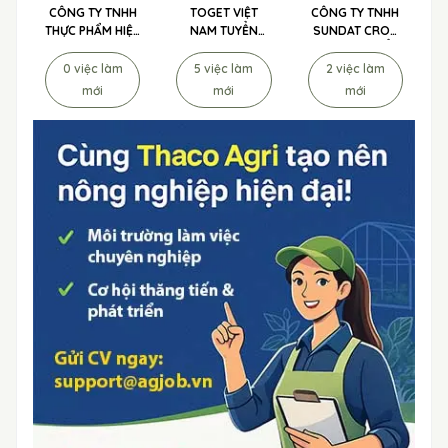
CÔNG TY TNHH
TOGET VIỆT
CÔNG TY TNHH
THỰC PHẨM HIỆP
NAM TUYỂN
SUNDAT CROP
PHÁT
DỤNG
SCIENCE TUYỂN
DỤNG
0 việc làm
5 việc làm
2 việc làm
mới
mới
mới