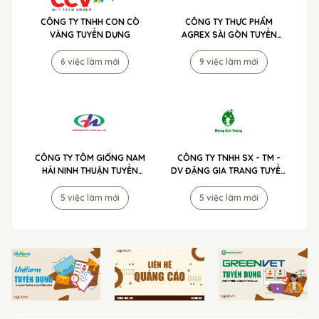
CÔNG TY TNHH CON CÒ
CÔNG TY THỰC PHẨM
VÀNG TUYỂN DỤNG
AGREX SÀI GÒN TUYỂN
DỤNG
6 việc làm mới
9 việc làm mới
CÔNG TY TÔM GIỐNG NAM
CÔNG TY TNHH SX - TM -
HẢI NINH THUẬN TUYỂN
DV ĐẶNG GIA TRANG TUYỂN
DỤNG
DỤNG
5 việc làm mới
5 việc làm mới