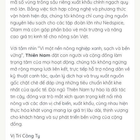
mã số vùng trồng sầu riêng xuất khẩu chính ngạch quy
mô lớn. Bằng việc tích hợp công nghệ và phương thức
vận hành hiện đại, chúng tôi không chỉ cung ứng nguồn
nguyên liệu sạch cho các tập đoàn lớn như Nedspice,
Olam mà còn góp phần bảo vệ môi trường và nâng
cao giá trị kinh tế cho nông sản Việt.
Với tầm nhìn "Vì một nền nông nghiệp xanh, sạch và bền
vững",
Thiên Nam
đặt con người và cộng đồng làm
trọng tâm của mọi hoạt động. chúng tôi không ngừng
mở rộng mạng lưới liên kết, trực tiếp hỗ trợ nông dân về
kỹ thuật canh tác, quản lý dịch hại và truy xuất nguồn
gốc chặt chẽ để đáp ứng những tiêu chuẩn khắt khe
nhất của quốc tế. Đội ngũ Thiên Nam tự hào là đối tác
tin cậy, đóng vai trò mắt xích quan trọng kết nối nhà
nông với các đơn vị chế biến, xuất khẩu, cùng nhau hiện
thực hóa khát vọng mang lại giá trị lâu dài, thịnh vượng
cho khách hàng và sự phát triển bền vững của cộng
đồng.
Vị Trí Công Ty