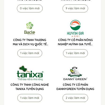
0 việc làm mới
9 việc làm mới
CÔNG TY TNHH THƯƠNG
CÔNG TY CỔ PHẦN NÔNG
MẠI VÀ DỊCH VỤ QUỐC TẾ
NGHIỆP HUỲNH GIA TUYỂN
TIP TO MÃ LAI TUYỂN DỤNG
DỤNG
1 việc làm mới
1 việc làm mới
CÔNG TY TNHH CÔNG NGHỆ
CÔNG TY CỔ PHẦN
TANIXA TUYỂN DỤNG
DANNYGREEN TUYỂN DỤNG
1 việc làm mới
2 việc làm mới