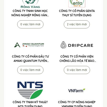
CÔNG TY TNHH SINH HỌC
CÔNG TY CỔ PHẦN GENTA
NÔNG NGHIỆP RỒNG VÀNG
THỤY SĨ TUYỂN DỤNG
TUYỂN DỤNG
0 việc làm mới
2 việc làm mới
CÔNG TY CỔ PHẦN ĐẦU TƯ
CÔNG TY CỔ PHẦN VIỆN
AMAKI QUANTUM TUYỂN
CHỐNG LÃO HÓA TẾ BÀO
DỤNG
DRIPCARE TUYỂN DỤNG
0 việc làm mới
0 việc làm mới
CÔNG TY TNHH KỸ THUẬT
CÔNG TY CP NÔNG NGHIỆP
NTS TUYỂN DỤNG
VNFARM TUYỂN DỤNG