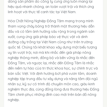
dòng sản phẩm do công ty cung ứng luôn mang lại
hiệu quả nhanh chóng, an toàn vượt trội và thích ứng
linh hoạt với thực tế canh tác tại Việt Nam.
Hóa Chất Nông Nghiệp Đồng Tâm mang trong mình
tham vọng cháy bỏng trở thành một thương hiệu dẫn
đầu và có tầm ảnh hưởng sâu rộng trong ngành sản
xuất, cung ứng giải pháp bảo vệ thực vật và dinh
dưỡng cây trồng tại Việt Nam cũng như trên trường
quốc tế. Chúng tôi khát khao xây dựng một biểu tượng
uy tín vượt trội, nơi mà khi nhắc đến giải pháp nông
nghiệp thông minh, đồng bộ và bền vững là nhắc đến
Đồng Tâm, và ngược lại, nhắc đến Đồng Tâm là nhắc
đến niềm tự hào của tri thức khoa học, sự chính trực và
bản sắc Việt. Với định hướng bứt phá vươn tầm, doanh
nghiệp tập trung đầu tư xây dựng và nâng tầm đội ngũ
nhân sự, kỹ sư có trình độ chuyên môn cao, giàu kinh
nghiệm thực địa, cùng đồng lòng đưa thương hiệu Đồng
Tâm chinh phục những đỉnh cao mới trên bản đồ nông
nghiệp.