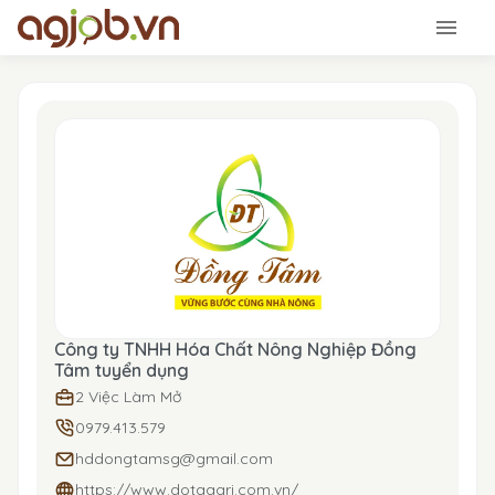
Công ty TNHH Hóa Chất Nông Nghiệp Đồng
Tâm tuyển dụng
2 Việc Làm Mở
0979.413.579
hddongtamsg@gmail.com
https://www.dotaagri.com.vn/