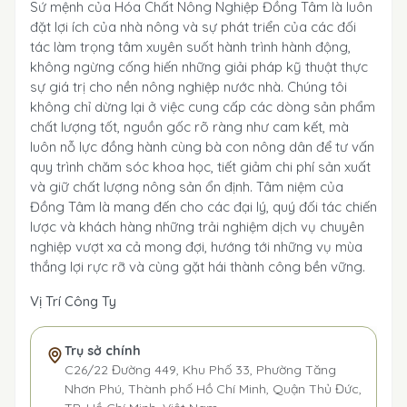
Sứ mệnh của Hóa Chất Nông Nghiệp Đồng Tâm là luôn
đặt lợi ích của nhà nông và sự phát triển của các đối
tác làm trọng tâm xuyên suốt hành trình hành động,
không ngừng cống hiến những giải pháp kỹ thuật thực
sự giá trị cho nền nông nghiệp nước nhà. Chúng tôi
không chỉ dừng lại ở việc cung cấp các dòng sản phẩm
chất lượng tốt, nguồn gốc rõ ràng như cam kết, mà
luôn nỗ lực đồng hành cùng bà con nông dân để tư vấn
quy trình chăm sóc khoa học, tiết giảm chi phí sản xuất
và giữ chất lượng nông sản ổn định. Tâm niệm của
Đồng Tâm là mang đến cho các đại lý, quý đối tác chiến
lược và khách hàng những trải nghiệm dịch vụ chuyên
nghiệp vượt xa cả mong đợi, hướng tới những vụ mùa
thắng lợi rực rỡ và cùng gặt hái thành công bền vững.
Vị Trí Công Ty
Trụ sở chính
C26/22 Đường 449, Khu Phố 33, Phường Tăng
Nhơn Phú, Thành phố Hồ Chí Minh, Quận Thủ Đức,