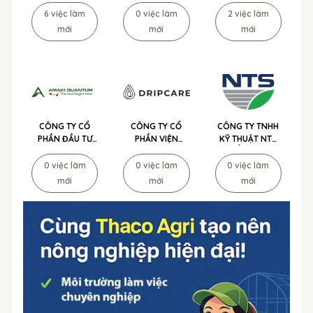
RỒNG VÀNG
DỤNG
6 việc làm
0 việc làm
2 việc làm
TUYỂN DỤNG
mới
mới
mới
CÔNG TY CỔ
CÔNG TY CỔ
CÔNG TY TNHH
PHẦN ĐẦU TƯ
PHẦN VIỆN
KỸ THUẬT NTS
AMAKI
CHỐNG LÃO
TUYỂN DỤNG
QUANTUM
HÓA TẾ BÀO
0 việc làm
0 việc làm
0 việc làm
TUYỂN DỤNG
DRIPCARE
mới
mới
mới
TUYỂN DỤNG