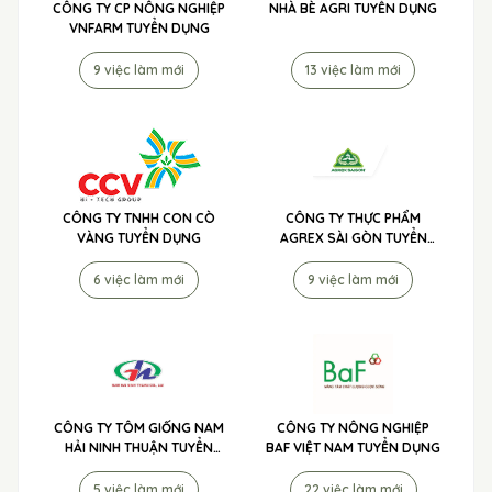
CÔNG TY CP NÔNG NGHIỆP
NHÀ BÈ AGRI TUYỂN DỤNG
VNFARM TUYỂN DỤNG
9 việc làm mới
13 việc làm mới
CÔNG TY TNHH CON CÒ
CÔNG TY THỰC PHẨM
VÀNG TUYỂN DỤNG
AGREX SÀI GÒN TUYỂN
DỤNG
6 việc làm mới
9 việc làm mới
CÔNG TY TÔM GIỐNG NAM
CÔNG TY NÔNG NGHIỆP
HẢI NINH THUẬN TUYỂN
BAF VIỆT NAM TUYỂN DỤNG
DỤNG
5 việc làm mới
22 việc làm mới