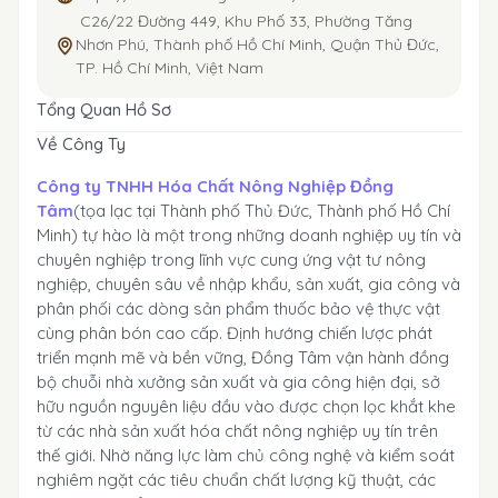
C26/22 Đường 449, Khu Phố 33, Phường Tăng
Nhơn Phú, Thành phố Hồ Chí Minh, Quận Thủ Đức,
TP. Hồ Chí Minh, Việt Nam
Tổng Quan Hồ Sơ
Về Công Ty
Công ty TNHH Hóa Chất Nông Nghiệp Đồng
Tâm
(tọa lạc tại Thành phố Thủ Đức, Thành phố Hồ Chí
Minh) tự hào là một trong những doanh nghiệp uy tín và
chuyên nghiệp trong lĩnh vực cung ứng vật tư nông
nghiệp, chuyên sâu về nhập khẩu, sản xuất, gia công và
phân phối các dòng sản phẩm thuốc bảo vệ thực vật
cùng phân bón cao cấp. Định hướng chiến lược phát
triển mạnh mẽ và bền vững, Đồng Tâm vận hành đồng
bộ chuỗi nhà xưởng sản xuất và gia công hiện đại, sở
hữu nguồn nguyên liệu đầu vào được chọn lọc khắt khe
từ các nhà sản xuất hóa chất nông nghiệp uy tín trên
thế giới. Nhờ năng lực làm chủ công nghệ và kiểm soát
nghiêm ngặt các tiêu chuẩn chất lượng kỹ thuật, các