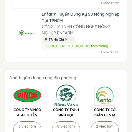
1 năm trước
Enfarm Tuyển Dụng Kỹ Sư Nông Nghiệp
Tại TPHCM
CÔNG TY TNHH CÔNG NGHỆ NÔNG
NGHIỆP ENFARM
TP. Hồ Chí Minh
15,000,000₫ - 30,000,000₫ /theo tháng
1 năm trước
Nhà tuyển dụng cùng địa phương
CÔNG TY VINCO
CÔNG TY TNHH
CÔNG TY CỔ
AGRI TUYỂN
SINH HỌC
PHẦN GENTA
DỤNG
NÔNG NGHIỆP
THỤY SĨ TUYỂN
RỒNG VÀNG
DỤNG
6 việc làm
0 việc làm
2 việc làm
TUYỂN DỤNG