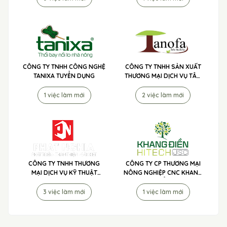
CÔNG TY TNHH CÔNG NGHỆ
CÔNG TY TNHH SẢN XUẤT
TANIXA TUYỂN DỤNG
THƯƠNG MẠI DỊCH VỤ TÂN
NÔNG PHÁT - PHÂN BÓN 3
TỐT TUYỂN DỤNG
1 việc làm mới
2 việc làm mới
CÔNG TY TNHH THƯƠNG
CÔNG TY CP THƯƠNG MẠI
MẠI DỊCH VỤ KỸ THUẬT
NÔNG NGHIỆP CNC KHANG
NÔNG NGHIỆP PHÁT NGHĨA
ĐIỀN TUYỂN DỤNG
TUYỂN DỤNG
3 việc làm mới
1 việc làm mới