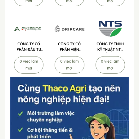
mới
mới
mới
CÔNG TY CỔ
CÔNG TY CỔ
CÔNG TY TNHH
PHẦN ĐẦU TƯ
PHẦN VIỆN
KỸ THUẬT NTS
AMAKI
CHỐNG LÃO
TUYỂN DỤNG
QUANTUM
HÓA TẾ BÀO
0 việc làm
0 việc làm
0 việc làm
TUYỂN DỤNG
DRIPCARE
mới
mới
mới
TUYỂN DỤNG