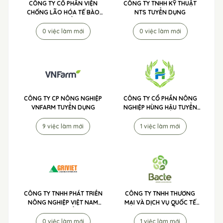
CÔNG TY CỔ PHẦN VIỆN
CÔNG TY TNHH KỸ THUẬT
CHỐNG LÃO HÓA TẾ BÀO
NTS TUYỂN DỤNG
DRIPCARE TUYỂN DỤNG
0 việc làm mới
0 việc làm mới
CÔNG TY CP NÔNG NGHIỆP
CÔNG TY CỔ PHẦN NÔNG
VNFARM TUYỂN DỤNG
NGHIỆP HÙNG HẬU TUYỂN
DỤNG
9 việc làm mới
1 việc làm mới
CÔNG TY TNHH PHÁT TRIỂN
CÔNG TY TNHH THƯƠNG
NÔNG NGHIỆP VIỆT NAM
MẠI VÀ DỊCH VỤ QUỐC TẾ
(AGRIVIET) TUYỂN DỤNG
TIP TO MÃ LAI TUYỂN DỤNG
0 việc làm mới
1 việc làm mới