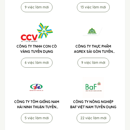
9 việc làm mới
13 việc làm mới
CÔNG TY TNHH CON CÒ
CÔNG TY THỰC PHẨM
VÀNG TUYỂN DỤNG
AGREX SÀI GÒN TUYỂN
DỤNG
6 việc làm mới
9 việc làm mới
CÔNG TY TÔM GIỐNG NAM
CÔNG TY NÔNG NGHIỆP
HẢI NINH THUẬN TUYỂN
BAF VIỆT NAM TUYỂN DỤNG
DỤNG
5 việc làm mới
22 việc làm mới