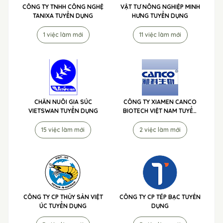
CÔNG TY TNHH CÔNG NGHỆ
VẬT TƯ NÔNG NGHIỆP MINH
TANIXA TUYỂN DỤNG
HƯNG TUYỂN DỤNG
1 việc làm mới
11 việc làm mới
CHĂN NUÔI GIA SÚC
CÔNG TY XIAMEN CANCO
VIETSWAN TUYỂN DỤNG
BIOTECH VIỆT NAM TUYỂN
DỤNG
15 việc làm mới
2 việc làm mới
CÔNG TY CP THỦY SẢN VIỆT
CÔNG TY CP TÉP BẠC TUYỂN
ÚC TUYỂN DỤNG
DỤNG