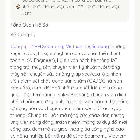
Số D3 đường Hồng Kỳ, Phường Cát Lái, Thành
phố Hồ Chí Minh, Việt Nam, TP. Hồ Chí Minh, Việt
Nam
Tổng Quan Hồ Sơ
Về Công Ty
Công ty TNHH Seamorny Vietnam tuyển dụng
thường
xuyên các vị trí kỹ sư nghiên cứu và phát triển thuật
toán AI (AI Engineer), kỹ sư vận hành hệ thống IoT
trang trại thủy sản, chuyên viên kỹ thuật nuôi trồng
thủy sản chuyên sâu (mảng giáp xác/cua lột), nhân
viên giám sát chất lượng sản phẩm (QA/QC hải sản
cao cấp), cùng đội ngũ nhân sự phát triển thị trường
quốc tế (International Sales Hải sản), chuyên viên điều
phối chuỗi cung ứng lạnh, kỹ thuật viên bảo trì hệ thống
tự động hóa và chuyên viên chăm sóc đối tác ngoại
thương. Chúng tôi luôn mở rộng cửa chào đón những
ứng viên năng động, trách nhiệm, mang tư duy đổi mới
sáng tạo, đam mê sự giao thoa giữa công nghệ cao
và nông nghiệp bền vững để cùng Seamorny Vietnam