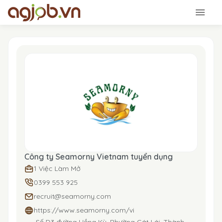
Công ty Seamorny Vietnam tuyển dụng
1 Việc Làm Mở
0399 553 925
recruit@seamorny.com
https://www.seamorny.com/vi