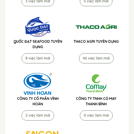
3 việc làm mới
5 việc làm mới
QUỐC ĐẠT SEAFOOD TUYỂN
THACO AGRI TUYỂN DỤNG
DỤNG
8 việc làm mới
46 việc làm mới
CÔNG TY CỔ PHẦN VĨNH
CÔNG TY TNHH CỎ MAY
HOÀN
THANH BÌNH
2 việc làm mới
0 việc làm mới