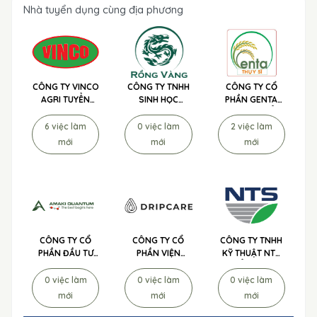
Nhà tuyển dụng cùng địa phương
CÔNG TY VINCO
CÔNG TY TNHH
CÔNG TY CỔ
AGRI TUYỂN
SINH HỌC
PHẦN GENTA
DỤNG
NÔNG NGHIỆP
THỤY SĨ TUYỂN
RỒNG VÀNG
DỤNG
6 việc làm
0 việc làm
2 việc làm
TUYỂN DỤNG
mới
mới
mới
CÔNG TY CỔ
CÔNG TY CỔ
CÔNG TY TNHH
PHẦN ĐẦU TƯ
PHẦN VIỆN
KỸ THUẬT NTS
AMAKI
CHỐNG LÃO
TUYỂN DỤNG
QUANTUM
HÓA TẾ BÀO
0 việc làm
0 việc làm
0 việc làm
TUYỂN DỤNG
DRIPCARE
mới
mới
mới
TUYỂN DỤNG