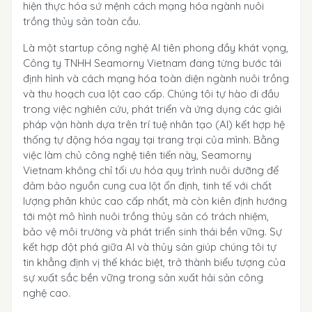
hiện thực hóa sứ mệnh cách mạng hóa ngành nuôi
trồng thủy sản toàn cầu.
Là một startup công nghệ AI tiên phong đầy khát vọng,
Công ty TNHH Seamorny Vietnam đang từng bước tái
định hình và cách mạng hóa toàn diện ngành nuôi trồng
và thu hoạch cua lột cao cấp. Chúng tôi tự hào đi đầu
trong việc nghiên cứu, phát triển và ứng dụng các giải
pháp vận hành dựa trên trí tuệ nhân tạo (AI) kết hợp hệ
thống tự động hóa ngay tại trang trại của mình. Bằng
việc làm chủ công nghệ tiên tiến này, Seamorny
Vietnam không chỉ tối ưu hóa quy trình nuôi dưỡng để
đảm bảo nguồn cung cua lột ổn định, tinh tế với chất
lượng phân khúc cao cấp nhất, mà còn kiên định hướng
tới một mô hình nuôi trồng thủy sản có trách nhiệm,
bảo vệ môi trường và phát triển sinh thái bền vững. Sự
kết hợp đột phá giữa AI và thủy sản giúp chúng tôi tự
tin khẳng định vị thế khác biệt, trở thành biểu tượng của
sự xuất sắc bền vững trong sản xuất hải sản công
nghệ cao.