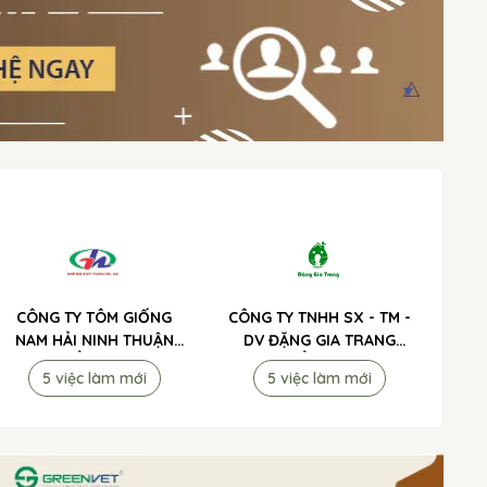
CÔNG TY TÔM GIỐNG
CÔNG TY TNHH SX - TM -
NAM HẢI NINH THUẬN
DV ĐẶNG GIA TRANG
TUYỂN DỤNG
TUYỂN DỤNG
5 việc làm mới
5 việc làm mới