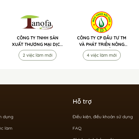
CÔNG TY TNHH SẢN
CÔNG TY CP ĐẦU TƯ TM
XUẤT THƯƠNG MẠI DỊCH
VÀ PHÁT TRIỂN NÔNG
VỤ TÂN NÔNG PHÁT -
NGHIỆP ADI TUYỂN DỤNG
2 việc làm mới
4 việc làm mới
PHÂN BÓN 3 TỐT TUYỂN
DỤNG
Hỗ trợ
ển dụng
Điều kiện, điều khoản sử dụng
ệc làm
FAQ