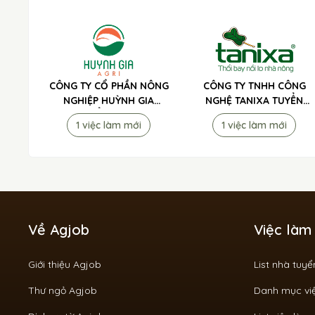
CÔNG TY CỔ PHẦN NÔNG
CÔNG TY TNHH CÔNG
NGHIỆP HUỲNH GIA
NGHỆ TANIXA TUYỂN
TUYỂN DỤNG
DỤNG
1 việc làm mới
1 việc làm mới
Về Agjob
Việc làm
Giới thiệu Agjob
List nhà tuy
Thư ngỏ Agjob
Danh mục vi