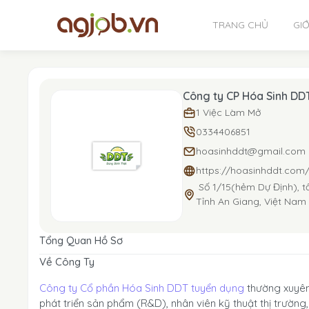
TRANG CHỦ
GIỚ
Công ty CP Hóa Sinh DD
1 Việc Làm Mở
0334406851
hoasinhddt@gmail.com
https://hoasinhddt.com
Số 1/15(hẻm Dự Định), t
Tỉnh An Giang, Việt Nam
Tổng Quan Hồ Sơ
Về Công Ty
Công ty Cổ phần Hóa Sinh DDT tuyển dụng
thường xuyên 
phát triển sản phẩm (R&D), nhân viên kỹ thuật thị trường