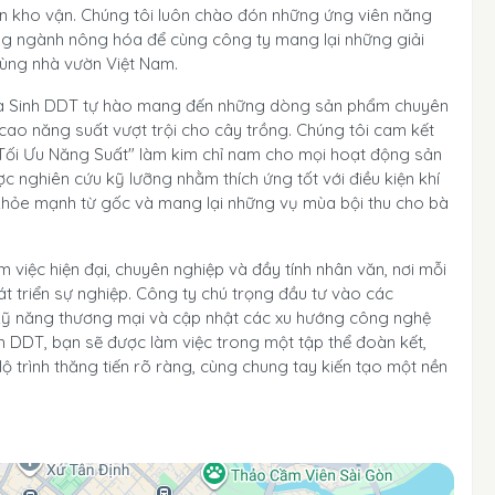
iên kho vận. Chúng tôi luôn chào đón những ứng viên năng
ng ngành nông hóa để cùng công ty mang lại những giải
ùng nhà vườn Việt Nam.
Hóa Sinh DDT tự hào mang đến những dòng sản phẩm chuyên
g cao năng suất vượt trội cho cây trồng. Chúng tôi cam kết
– Tối Ưu Năng Suất" làm kim chỉ nam cho mọi hoạt động sản
nghiên cứu kỹ lưỡng nhằm thích ứng tốt với điều kiện khí
 khỏe mạnh từ gốc và mang lại những vụ mùa bội thu cho bà
việc hiện đại, chuyên nghiệp và đầy tính nhân văn, nơi mỗi
át triển sự nghiệp. Công ty chú trọng đầu tư vào các
 kỹ năng thương mại và cập nhật các xu hướng công nghệ
h DDT, bạn sẽ được làm việc trong một tập thể đoàn kết,
 trình thăng tiến rõ ràng, cùng chung tay kiến tạo một nền