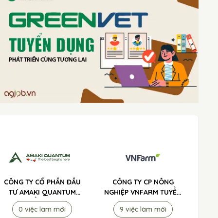
CÔNG TY CỔ PHẦN ĐẦU
CÔNG TY CP NÔNG
TƯ AMAKI QUANTUM
NGHIỆP VNFARM TUYỂN
TUYỂN DỤNG
DỤNG
0 việc làm mới
9 việc làm mới