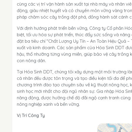
cùng các vị trí vận hành sản xuất tại nhà máy và nhân v
động, giàu nhiệt huyết và có chuyên môn vững vàng tro
pháp chăm sóc cây trồng đột phá, đồng hành sát cánh c
Với định hướng phát triển bền vững, Công ty Cổ phần 
biệt, tối ưu hóa sự phát triển, thúc đẩy sức sống và nân
đặt ba tiêu chí "Chất Lượng Uy Tín – An Toàn Hiệu Quả 
xuất và kinh doanh. Các sản phẩm của Hóa Sinh DDT được 
hậu, thổ nhưỡng từng vùng miền, giúp bảo vệ cây trồng
con nông dân.
Tại Hóa Sinh DDT, chúng tôi xây dựng một môi trường làm 
cá nhân đều được tôn trọng và tạo điều kiện tối đa để ph
chương trình đào tạo chuyên sâu về kỹ thuật nông học,
sinh học mới nhất cho đội ngũ nhân sự. Gia nhập Hóa Sin
năng động, được hưởng chế độ đãi ngộ cạnh tranh cùng lộ
nông nghiệp xanh và bền vững.
Vị Trí Công Ty