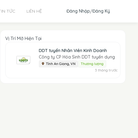
Đăng Nhập
/
Đăng Ký
TIN TỨC
LIÊN HỆ
Vị Trí Mở Hiện Tại
DDT tuyển Nhân Viên Kinh Doanh
Công ty CP Hóa Sinh DDT tuyển dụng
Tỉnh An Giang, VN
Thương lượng
3 tháng trước