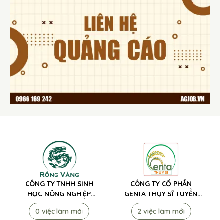
CÔNG TY TNHH SINH
CÔNG TY CỔ PHẦN
HỌC NÔNG NGHIỆP
GENTA THỤY SĨ TUYỂN
RỒNG VÀNG TUYỂN
DỤNG
0 việc làm mới
2 việc làm mới
DỤNG