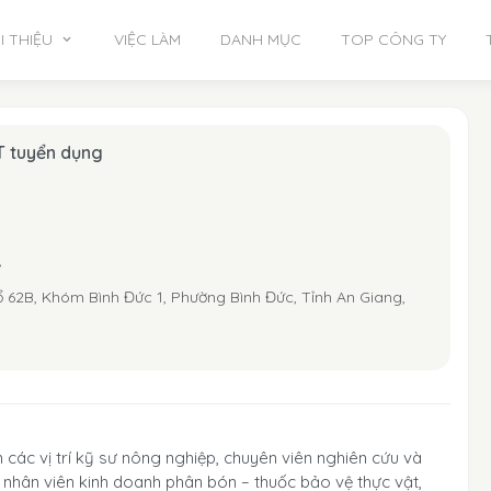
I THIỆU
VIỆC LÀM
DANH MỤC
TOP CÔNG TY
T tuyển dụng
/
ổ 62B, Khóm Bình Đức 1, Phường Bình Đức, Tỉnh An Giang,
các vị trí kỹ sư nông nghiệp, chuyên viên nghiên cứu và
, nhân viên kinh doanh phân bón – thuốc bảo vệ thực vật,