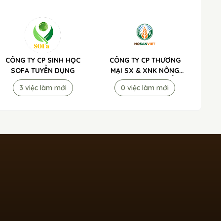
CÔNG TY CP SINH HỌC
CÔNG TY CP THƯƠNG
SOFA TUYỂN DỤNG
MẠI SX & XNK NÔNG
NGHIỆP XANH TUYỂN
3 việc làm mới
0 việc làm mới
DỤNG