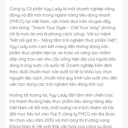
Công ty Cổ phần Vyy Lady là một doanh nghiệp năng
động và đổi mới trong ngành hàng tiêu dùng nhanh
(FMCG) tại Việt Nam, vận hành dựa trên slogan đầy
cảm hứng: “Snack Your Style – Chill Your Way” (không
chỉ là món ăn mà là phong cách sống). Với sứ mệnh
"Kết nối giá trị – Nâng tầm trải nghiệm thực phẩm Việt",
Vyy Lady luôn cam kết mang đến những dòng sản
phẩm thực phẩm tiện lợi, an toàn và sáng tạo nhằm
đáp ứng trọn vẹn nhu cầu sống hiện đại của người tiêu
dùng trong nước và quốc tế. Doanh nghiệp kiên định
theo đuổi chuẩn mực sản xuất tử tế từ khâu lựa chọn
nguyên liệu sạch, chuẩn hóa quy trình sản xuất cho đến
việc tạo dựng các trải nghiệm tiêu dùng tích cực.
Hướng tới tương lai, Vyy Lady đặt tầm nhìn chiến lược
trở thành thương hiệu thực phẩm tiêu dùng hàng đầu
Việt Nam về đổi mới, chất lượng và trách nhiệm xã hội,
đặt mục tiêu lọt vào Top 5 công ty FMCG nội địa được
tin chọn vào năm 2030 và mở rộng thị trường sang
Đông Nam Á. Hệ sinh thái văn hóa của công ty được