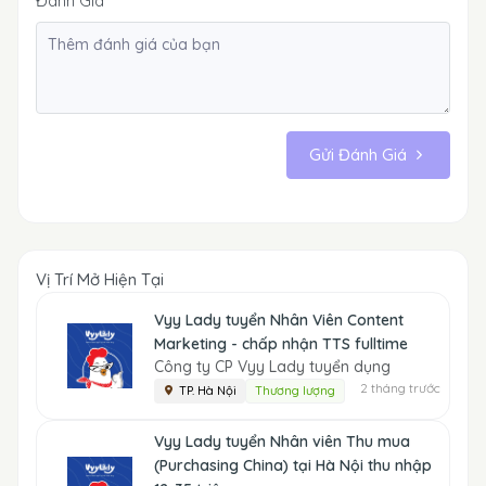
Đánh Giá
Gửi Đánh Giá
Vị Trí Mở Hiện Tại
Vyy Lady tuyển Nhân Viên Content
Marketing - chấp nhận TTS fulltime
Công ty CP Vyy Lady tuyển dụng
2 tháng trước
TP. Hà Nội
Thương lượng
Vyy Lady tuyển Nhân viên Thu mua
(Purchasing China) tại Hà Nội thu nhập