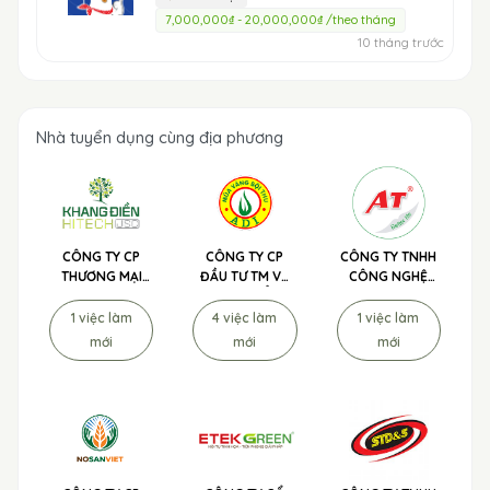
7,000,000₫ - 20,000,000₫ /theo tháng
10 tháng trước
Nhà tuyển dụng cùng địa phương
CÔNG TY CP
CÔNG TY CP
CÔNG TY TNHH
THƯƠNG MẠI
ĐẦU TƯ TM VÀ
CÔNG NGHỆ
NÔNG NGHIỆP
PHÁT TRIỂN
SẠCH NÔNG
CNC KHANG
NÔNG NGHIỆP
NGHIỆP TUYỂN
1 việc làm
4 việc làm
1 việc làm
ĐIỀN TUYỂN
ADI TUYỂN
DỤNG
mới
mới
mới
DỤNG
DỤNG