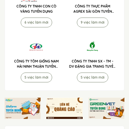
CÔNG TY TNHH CON CÒ
CÔNG TY THỰC PHẨM
VÀNG TUYỂN DỤNG
AGREX SÀI GÒN TUYỂN
DỤNG
6 việc làm mới
9 việc làm mới
CÔNG TY TÔM GIỐNG NAM
CÔNG TY TNHH SX - TM -
HẢI NINH THUẬN TUYỂN
DV ĐẶNG GIA TRANG TUYỂN
DỤNG
DỤNG
5 việc làm mới
5 việc làm mới