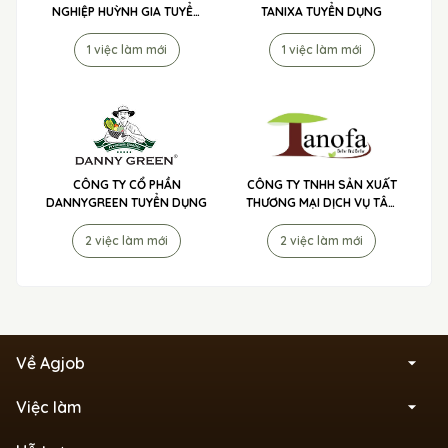
NGHIỆP HUỲNH GIA TUYỂN
TANIXA TUYỂN DỤNG
DỤNG
1 việc làm mới
1 việc làm mới
CÔNG TY CỔ PHẦN
CÔNG TY TNHH SẢN XUẤT
DANNYGREEN TUYỂN DỤNG
THƯƠNG MẠI DỊCH VỤ TÂN
NÔNG PHÁT - PHÂN BÓN 3
TỐT TUYỂN DỤNG
2 việc làm mới
2 việc làm mới
Về Agjob
Việc làm