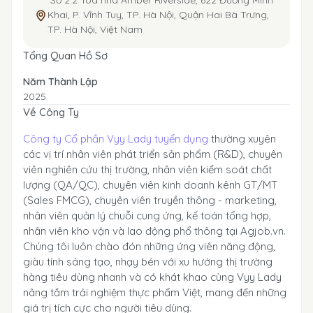
Số 2.2 Toà nhà Amber Riverside, 622 Đường Minh
Khai, P. Vĩnh Tuy, TP. Hà Nội, Quận Hai Bà Trưng,
TP. Hà Nội, Việt Nam
Tổng Quan Hồ Sơ
Năm Thành Lập
2025
Về Công Ty
Công ty Cổ phần Vyy Lady tuyển dụng
thường xuyên
các vị trí nhân viên phát triển sản phẩm (R&D), chuyên
viên nghiên cứu thị trường, nhân viên kiểm soát chất
lượng (QA/QC), chuyên viên kinh doanh kênh GT/MT
(Sales FMCG), chuyên viên truyền thông - marketing,
nhân viên quản lý chuỗi cung ứng, kế toán tổng hợp,
nhân viên kho vận và lao động phổ thông tại Agjob.vn.
Chúng tôi luôn chào đón những ứng viên năng động,
giàu tính sáng tạo, nhạy bén với xu hướng thị trường
hàng tiêu dùng nhanh và có khát khao cùng Vyy Lady
nâng tầm trải nghiệm thực phẩm Việt, mang đến những
giá trị tích cực cho người tiêu dùng.