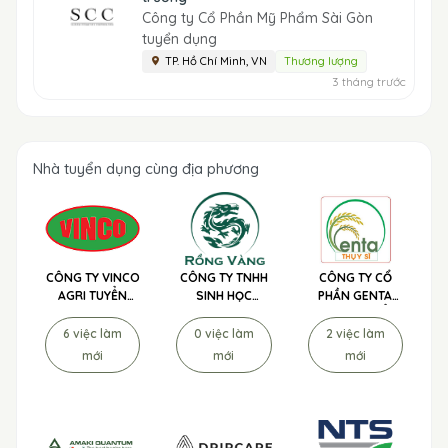
Công ty Cổ Phần Mỹ Phẩm Sài Gòn
tuyển dụng
TP. Hồ Chí Minh, VN
Thương lượng
3 tháng trước
Nhà tuyển dụng cùng địa phương
CÔNG TY VINCO
CÔNG TY TNHH
CÔNG TY CỔ
AGRI TUYỂN
SINH HỌC
PHẦN GENTA
DỤNG
NÔNG NGHIỆP
THỤY SĨ TUYỂN
RỒNG VÀNG
DỤNG
6 việc làm
0 việc làm
2 việc làm
TUYỂN DỤNG
mới
mới
mới