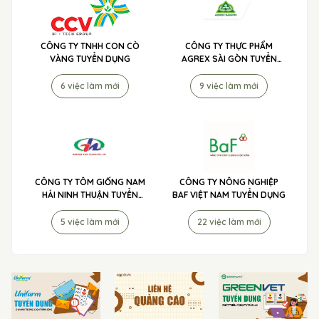
CÔNG TY TNHH CON CÒ
CÔNG TY THỰC PHẨM
VÀNG TUYỂN DỤNG
AGREX SÀI GÒN TUYỂN
DỤNG
6 việc làm mới
9 việc làm mới
CÔNG TY TÔM GIỐNG NAM
CÔNG TY NÔNG NGHIỆP
HẢI NINH THUẬN TUYỂN
BAF VIỆT NAM TUYỂN DỤNG
DỤNG
5 việc làm mới
22 việc làm mới