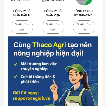
CÔNG TY CỔ
CÔNG TY CỔ
CÔNG TY TNHH
PHẦN ĐẦU TƯ
PHẦN VIỆN
KỸ THUẬT NTS
AMAKI
CHỐNG LÃO
TUYỂN DỤNG
QUANTUM
HÓA TẾ BÀO
0 việc làm
0 việc làm
0 việc làm
TUYỂN DỤNG
DRIPCARE
mới
mới
mới
TUYỂN DỤNG