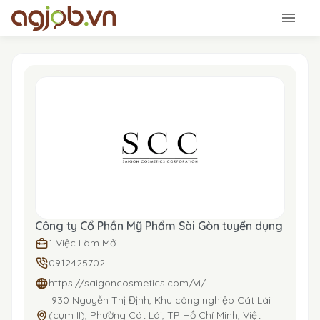
Công ty Cổ Phần Mỹ Phẩm Sài Gòn tuyển dụng
1 Việc Làm Mở
0912425702
https://saigoncosmetics.com/vi/
930 Nguyễn Thị Định, Khu công nghiệp Cát Lái
(cụm II), Phường Cát Lái, TP Hồ Chí Minh, Việt