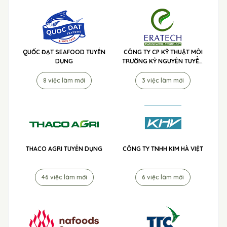
QUỐC ĐẠT SEAFOOD TUYỂN
CÔNG TY CP KỸ THUẬT MÔI
DỤNG
TRƯỜNG KỶ NGUYÊN TUYỂN
DỤNG
8 việc làm mới
3 việc làm mới
THACO AGRI TUYỂN DỤNG
CÔNG TY TNHH KIM HÀ VIỆT
46 việc làm mới
6 việc làm mới