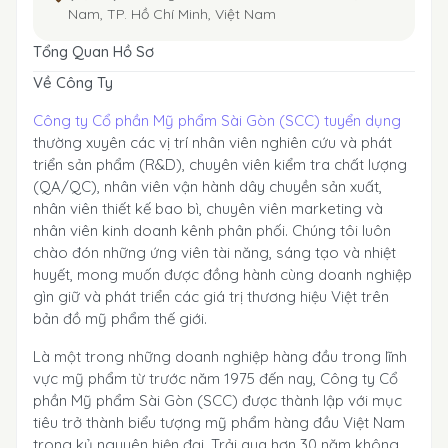
Nam, TP. Hồ Chí Minh, Việt Nam
Tổng Quan Hồ Sơ
Về Công Ty
Công ty Cổ phần Mỹ phẩm Sài Gòn (SCC) tuyển dụng
thường xuyên các vị trí nhân viên nghiên cứu và phát
triển sản phẩm (R&D), chuyên viên kiểm tra chất lượng
(QA/QC), nhân viên vận hành dây chuyền sản xuất,
nhân viên thiết kế bao bì, chuyên viên marketing và
nhân viên kinh doanh kênh phân phối. Chúng tôi luôn
chào đón những ứng viên tài năng, sáng tạo và nhiệt
huyết, mong muốn được đồng hành cùng doanh nghiệp
gìn giữ và phát triển các giá trị thương hiệu Việt trên
bản đồ mỹ phẩm thế giới.
Là một trong những doanh nghiệp hàng đầu trong lĩnh
vực mỹ phẩm từ trước năm 1975 đến nay, Công ty Cổ
phần Mỹ phẩm Sài Gòn (SCC) được thành lập với mục
tiêu trở thành biểu tượng mỹ phẩm hàng đầu Việt Nam
trong kỷ nguyên hiện đại. Trải qua hơn 30 năm không