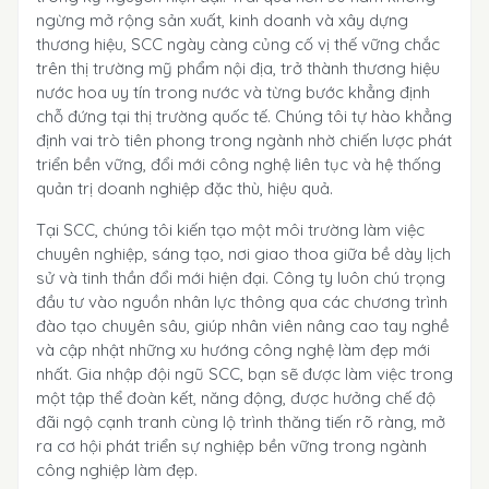
ngừng mở rộng sản xuất, kinh doanh và xây dựng
thương hiệu, SCC ngày càng củng cố vị thế vững chắc
trên thị trường mỹ phẩm nội địa, trở thành thương hiệu
nước hoa uy tín trong nước và từng bước khẳng định
chỗ đứng tại thị trường quốc tế. Chúng tôi tự hào khẳng
định vai trò tiên phong trong ngành nhờ chiến lược phát
triển bền vững, đổi mới công nghệ liên tục và hệ thống
quản trị doanh nghiệp đặc thù, hiệu quả.
Tại SCC, chúng tôi kiến tạo một môi trường làm việc
chuyên nghiệp, sáng tạo, nơi giao thoa giữa bề dày lịch
sử và tinh thần đổi mới hiện đại. Công ty luôn chú trọng
đầu tư vào nguồn nhân lực thông qua các chương trình
đào tạo chuyên sâu, giúp nhân viên nâng cao tay nghề
và cập nhật những xu hướng công nghệ làm đẹp mới
nhất. Gia nhập đội ngũ SCC, bạn sẽ được làm việc trong
một tập thể đoàn kết, năng động, được hưởng chế độ
đãi ngộ cạnh tranh cùng lộ trình thăng tiến rõ ràng, mở
ra cơ hội phát triển sự nghiệp bền vững trong ngành
công nghiệp làm đẹp.