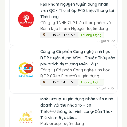
kẹo Phạm Nguyên tuyển dụng Nhân
viên QC - Thu nhập 9-15 triệu/tháng tại
Tỉnh Long
Công ty TNHH Chế biến thực phẩm và
Bánh kẹo Phạm Nguyên tuyển dụng
TP. Hồ Chí Minh, VN
Thương lượng
22 giờ trước
Công ty Cổ phần Công nghệ sinh học
R.E.P tuyển dụng ASM – Thuốc Thủy sản
phụ trách thị trường Miền Tây 1.
Công ty Cổ phần Công nghệ sinh học
R.E.P ( Rep Biotech) tuyển dụng
TP. Hồ Chí Minh, VN
Thương lượng
23 giờ trước
Mak Group Tuyển dụng Nhân viên Kinh
doanh với thu nhập 15 – 30
Triệu++/tháng tại Vĩnh Long-Cần Thơ-
Trà Vinh- Bạc Liêu...
Mak Group Tuyển dụng