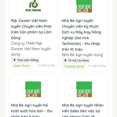
Rijk Zwaan Việt Nam
Nhà Bè Agri tuyển
tuyển Chuyên viên Phát
Chuyên viên Kỹ thuật
triển Sản phẩm tại Lâm
Dịch vụ Máy bay Nông
Đồng
nghiệp (Service
Công ty TNHH Rijk
Technician) - thu nhập
Zwaan Việt Nam tuyển
trên 10 triệu
dụng
Nhà Bè Agri tuyển dụng
Tỉnh Lâm Đồng
TP. Hồ Chí Minh
2 tuần trước
3 tuần trước
Cạnh Tranh
Thương lượng
Nhà Bè Agri tuyển Kế
Nhà Bè Agri tuyển Nhân
toán xuất hóa đơn - thu
viên Sales làm việc tại
nhập trên 9 triệu
văn phòng DakLak