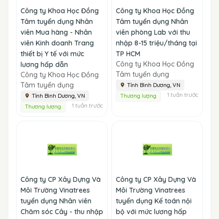
Công ty Khoa Học Đồng
Công ty Khoa Học Đồng
Tâm tuyển dụng Nhân
Tâm tuyển dụng Nhân
viên Mua hàng - Nhân
viên phòng Lab với thu
viên Kinh doanh Trang
nhập 8-15 triệu/tháng tại
thiết bị Y tế với mức
TP HCM
Công ty Khoa Học Đồng
lương hấp dẫn
Tâm tuyển dụng
Công ty Khoa Học Đồng
Tâm tuyển dụng
Tỉnh Bình Dương, VN
1 tuần trước
Tỉnh Bình Dương, VN
Thương lượng
1 tuần trước
Thương lượng
Công ty CP Xây Dựng Và
Công ty CP Xây Dựng Và
Môi Trường Vinatrees
Môi Trường Vinatrees
tuyển dụng Nhân viên
tuyển dụng Kế toán nội
Chăm sóc Cây - thu nhập
bộ với mức lương hấp