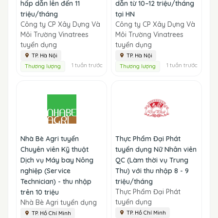
hấp dẫn lên đến 11
dẫn từ 10–12 triệu/tháng
triệu/tháng
tại HN
Công ty CP Xây Dựng Và
Công ty CP Xây Dựng Và
Môi Trường Vinatrees
Môi Trường Vinatrees
tuyển dụng
tuyển dụng
TP. Hà Nội
TP. Hà Nội
1 tuần trước
1 tuần trước
Thương lượng
Thương lượng
Nhà Bè Agri tuyển
Thực Phẩm Đại Phát
Chuyên viên Kỹ thuật
tuyển dụng Nữ Nhân viên
Dịch vụ Máy bay Nông
QC (Làm thời vụ Trung
nghiệp (Service
Thu) với thu nhập 8 - 9
Technician) - thu nhập
triệu/tháng
Thực Phẩm Đại Phát
trên 10 triệu
tuyển dụng
Nhà Bè Agri tuyển dụng
TP. Hồ Chí Minh
TP. Hồ Chí Minh