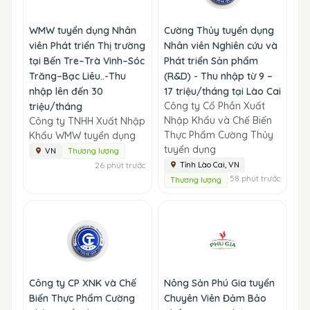
WMW tuyển dụng Nhân
Cường Thủy tuyển dụng
viên Phát triển Thị trường
Nhân viên Nghiên cứu và
tại Bến Tre–Trà Vinh–Sóc
Phát triển Sản phẩm
Trăng–Bạc Liêu..-Thu
(R&D) - Thu nhập từ 9 –
nhập lên đến 30
17 triệu/tháng tại Lào Cai
Công ty Cổ Phần Xuất
triệu/tháng
Nhập Khẩu và Chế Biến
Công ty TNHH Xuất Nhập
Thực Phẩm Cường Thủy
Khẩu WMW tuyển dụng
tuyển dụng
VN
Thương lượng
26 phút trước
Tỉnh Lào Cai, VN
58 phút trước
Thương lượng
Công ty CP XNK và Chế
Nông Sản Phú Gia tuyển
Biến Thực Phẩm Cường
Chuyên Viên Đảm Bảo