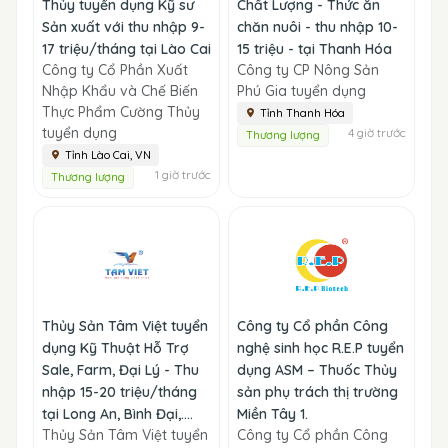
Thủy tuyển dụng Kỹ sư
Chất Lượng - Thức ăn
Sản xuất với thu nhập 9-
chăn nuôi - thu nhập 10-
17 triệu/tháng tại Lào Cai
15 triệu - tại Thanh Hóa
Công ty Cổ Phần Xuất
Công ty CP Nông Sản
Nhập Khẩu và Chế Biến
Phú Gia tuyển dụng
Thực Phẩm Cường Thủy
Tỉnh Thanh Hóa
tuyển dụng
4 giờ trước
Thương lượng
Tỉnh Lào Cai, VN
1 giờ trước
Thương lượng
Thủy Sản Tâm Việt tuyển
Công ty Cổ phần Công
dụng Kỹ Thuật Hỗ Trợ
nghệ sinh học R.E.P tuyển
Sale, Farm, Đại Lý - Thu
dụng ASM – Thuốc Thủy
nhập 15-20 triệu/tháng
sản phụ trách thị trường
tại Long An, Bình Đại,....
Miền Tây 1.
Thủy Sản Tâm Việt tuyển
Công ty Cổ phần Công