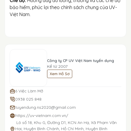
Chế độ:
Hưởng đầy đủ lương, thưởng và các chế độ
bảo hiểm, phúc lợi theo chính sách chung của UV-
Việt Nam.
Công ty CP UV Việt Nam tuyển dụng
Kể từ 2007
Xem Hồ Sơ
6 Việc Làm Mở
0938 025 848
tuyendung.ns2020@gmail.com
https://uv-vietnam.com.vn/
Lô số 18, Khu G, Đường D1, KCN An Hạ, Xã Phạm Văn
Hai, Huyện Bình Chánh, Hồ Chí Minh, Huyện Bình