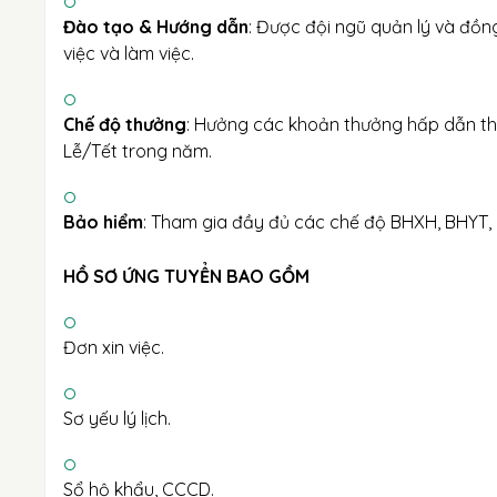
Đào tạo & Hướng dẫn
: Được đội ngũ quản lý và đồn
việc và làm việc.
Chế độ thưởng
: Hưởng các khoản thưởng hấp dẫn the
Lễ/Tết trong năm.
Bảo hiểm
: Tham gia đầy đủ các chế độ BHXH, BHYT,
HỒ SƠ ỨNG TUYỂN BAO GỒM
Đơn xin việc.
Sơ yếu lý lịch.
Sổ hộ khẩu, CCCD.