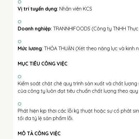
Vị trí tuyển dụng
: Nhân viên KCS
Doanh nghiệp
: TRANNHIFOODS (Công ty TNHH Thực 
Mức lương
: THỎA THUẬN (Xét theo năng lực và kinh n
MỤC TIÊU CÔNG VIỆC
Kiểm soát chặt chẽ quy trình sản xuất và chất lượ
của công ty luôn đạt tiêu chuẩn chất lượng theo quy 
Phát hiện kịp thời các lỗi kỹ thuật hoặc sự cố phát si
tối đa tỷ lệ sản phẩm lỗi.
MÔ TẢ CÔNG VIỆC