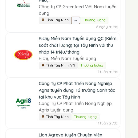
Heo,...
Công ty CP Greenfeed Việt Nam tuyển
dụng
Tỉnh Tây Ninh
Thương lượng
6 ngày trước
Richy Miền Nam Tuyển dụng QC (Kiểm
soát chất lượng) tại Tây Ninh với thu
nhập 14 triệu/tháng
Richy Miền Nam Tuyển dụng
Tỉnh Tây Ninh, VN
Thương lượng
1 tuần trước
Công Ty CP Phát Triển Nông Nghiệp
Agris tuyển dụng Tổ trưởng Canh tác
tại khu vực Tây Ninh
Công Ty CP Phát Triển Nông Nghiệp
Agris tuyển dụng
Tỉnh Tây Ninh
Thương lượng
1 tuần trước
Lion Agrevo tuyển Chuyên Viên