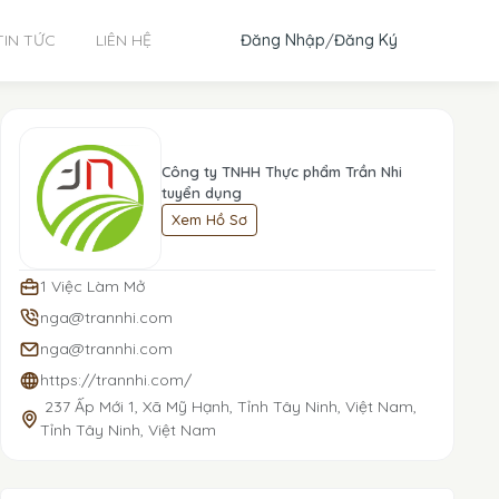
Đăng Nhập
/
Đăng Ký
TIN TỨC
LIÊN HỆ
Công ty TNHH Thực phẩm Trần Nhi
tuyển dụng
Xem Hồ Sơ
1 Việc Làm Mở
nga@trannhi.com
nga@trannhi.com
https://trannhi.com/
237 Ấp Mới 1, Xã Mỹ Hạnh, Tỉnh Tây Ninh, Việt Nam,
Tỉnh Tây Ninh, Việt Nam