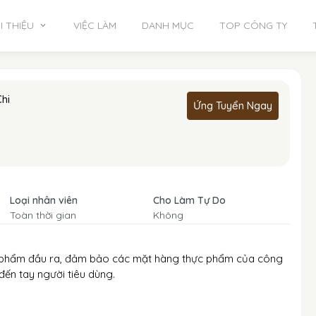
I THIỆU
VIỆC LÀM
DANH MỤC
TOP CÔNG TY
Chi
Ứng Tuyển Ngay
Loại nhân viên
Cho Làm Tự Do
Toàn thời gian
Không
ản phẩm đầu ra, đảm bảo các mặt hàng thực phẩm của công
 đến tay người tiêu dùng.