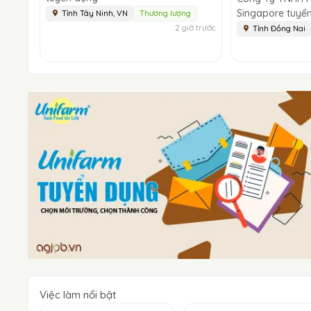
Singapore tuyể
Tỉnh Tây Ninh, VN
Thương lượng
2 giờ trước
Tỉnh Đồng Nai
Việc làm nổi bật