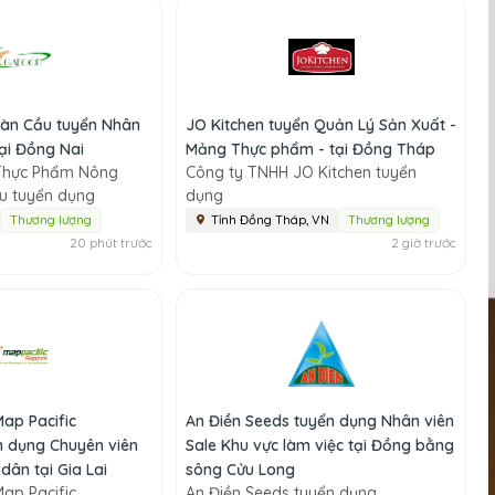
àn Cầu tuyển Nhân
JO Kitchen tuyển Quản Lý Sản Xuất -
tại Đồng Nai
Mảng Thực phẩm - tại Đồng Tháp
Thực Phẩm Nông
Công ty TNHH JO Kitchen tuyển
u tuyển dụng
dụng
Thương lượng
Tỉnh Đồng Tháp, VN
Thương lượng
20 phút trước
2 giờ trước
ap Pacific
An Điền Seeds tuyển dụng Nhân viên
n dụng Chuyên viên
Sale Khu vực làm việc tại Đồng bằng
dân tại Gia Lai
sông Cửu Long
ap Pacific
An Điền Seeds tuyển dụng