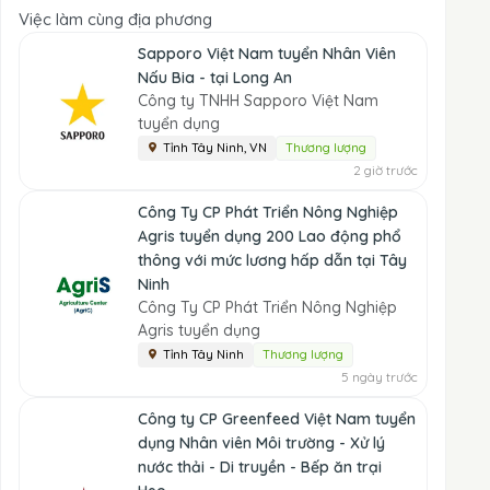
Việc làm cùng địa phương
Sapporo Việt Nam tuyển Nhân Viên
Nấu Bia - tại Long An
Công ty TNHH Sapporo Việt Nam
tuyển dụng
Tỉnh Tây Ninh, VN
Thương lượng
2 giờ trước
Công Ty CP Phát Triển Nông Nghiệp
Agris tuyển dụng 200 Lao động phổ
thông với mức lương hấp dẫn tại Tây
Ninh
Công Ty CP Phát Triển Nông Nghiệp
Agris tuyển dụng
Tỉnh Tây Ninh
Thương lượng
5 ngày trước
Công ty CP Greenfeed Việt Nam tuyển
dụng Nhân viên Môi trường - Xử lý
nước thải - Di truyền - Bếp ăn trại