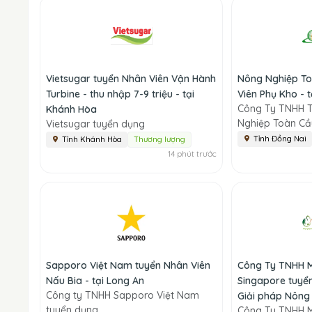
Vietsugar tuyển Nhân Viên Vận Hành
Nông Nghiệp To
Turbine - thu nhập 7-9 triệu - tại
Viên Phụ Kho - 
Công Ty TNHH 
Khánh Hòa
Nghiệp Toàn Cầ
Vietsugar tuyển dụng
Tỉnh Đồng Nai
Tỉnh Khánh Hòa
Thương lượng
14 phút trước
Sapporo Việt Nam tuyển Nhân Viên
Công Ty TNHH M
Nấu Bia - tại Long An
Singapore tuyể
Công ty TNHH Sapporo Việt Nam
Giải pháp Nông 
tuyển dụng
Công Ty TNHH M