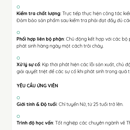
Kiểm tra chất lượng
: Trực tiếp thực hiện công tác k
Đảm bảo sản phẩm sau kiểm tra phải đạt đầy đủ các 
Phối hợp liên bộ phận
: Chủ động kết hợp với các bộ 
phát sinh hàng ngày một cách trôi chảy.
Xử lý sự cố
: Kịp thời phát hiện các lỗi sản xuất, chủ
giải quyết triệt để các sự cố khi phát sinh trong quá t
YÊU CẦU ỨNG VIÊN
Giới tính & Độ tuổi
: Chỉ tuyển Nữ, từ 25 tuổi trở lên.
Trình độ học vấn
: Tốt nghiệp các chuyên ngành về 