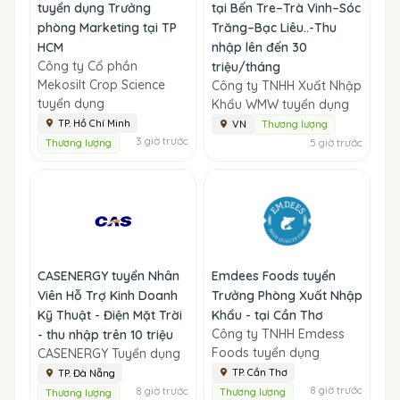
tuyển dụng Trưởng
tại Bến Tre–Trà Vinh–Sóc
phòng Marketing tại TP
Trăng–Bạc Liêu..-Thu
HCM
nhập lên đến 30
Công ty Cổ phần
triệu/tháng
Mekosilt Crop Science
Công ty TNHH Xuất Nhập
tuyển dụng
Khẩu WMW tuyển dụng
TP. Hồ Chí Minh
VN
Thương lượng
3 giờ trước
5 giờ trước
Thương lượng
CASENERGY tuyển Nhân
Emdees Foods tuyển
Viên Hỗ Trợ Kinh Doanh
Trưởng Phòng Xuất Nhập
Kỹ Thuật - Điện Mặt Trời
Khẩu - tại Cần Thơ
Công ty TNHH Emdess
- thu nhập trên 10 triệu
Foods tuyển dụng
CASENERGY Tuyển dụng
TP. Cần Thơ
TP. Đà Nẵng
8 giờ trước
8 giờ trước
Thương lượng
Thương lượng