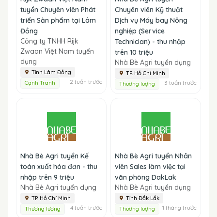
tuyển Chuyên viên Phát
Chuyên viên Kỹ thuật
triển Sản phẩm tại Lâm
Dịch vụ Máy bay Nông
Đồng
nghiệp (Service
Công ty TNHH Rijk
Technician) - thu nhập
Zwaan Việt Nam tuyển
trên 10 triệu
dụng
Nhà Bè Agri tuyển dụng
Tỉnh Lâm Đồng
TP. Hồ Chí Minh
2 tuần trước
3 tuần trước
Cạnh Tranh
Thương lượng
Nhà Bè Agri tuyển Kế
Nhà Bè Agri tuyển Nhân
toán xuất hóa đơn - thu
viên Sales làm việc tại
nhập trên 9 triệu
văn phòng DakLak
Nhà Bè Agri tuyển dụng
Nhà Bè Agri tuyển dụng
TP. Hồ Chí Minh
Tỉnh Đắk Lắk
4 tuần trước
1 tháng trước
Thương lượng
Thương lượng