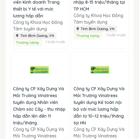
viên Kinh doanh Trang
nhập 8-15 triệu/tháng tại
thiết bị Y tế với mức
TP HCM
Công ty Khoa Học Đồng
lương hấp dẫn
Tâm tuyển dụng
Công ty Khoa Học Đồng
Tâm tuyển dụng
Tỉnh Bình Dương, VN
1 tuần trước
Tỉnh Bình Dương, VN
Thương lượng
1 tuần trước
Thương lượng
Công ty CP Xây Dựng Và
Công ty CP Xây Dựng Và
Môi Trường Vinatrees
Môi Trường Vinatrees
tuyển dụng Nhân viên
tuyển dụng Kế toán nội
Chăm sóc Cây - thu nhập
bộ với mức lương hấp
hấp dẫn lên đến 11
dẫn từ 10–12 triệu/tháng
triệu/tháng
tại HN
Công ty CP Xây Dựng Và
Công ty CP Xây Dựng Và
Môi Trường Vinatrees
Môi Trường Vinatrees