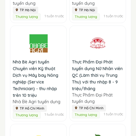
tuyển dụng
tuyển dụng
TP. Hà Nội
TP. Hà Nội
1 tuần trước
1 tuần trước
Thương lượng
Thương lượng
Nhà Bè Agri tuyển
Thực Phẩm Đại Phát
Chuyên viên Kỹ thuật
tuyển dụng Nữ Nhân viên
Dịch vụ Máy bay Nông
QC (Làm thời vụ Trung
nghiệp (Service
Thu) với thu nhập 8 - 9
Technician) - thu nhập
triệu/tháng
Thực Phẩm Đại Phát
trên 10 triệu
tuyển dụng
Nhà Bè Agri tuyển dụng
TP. Hồ Chí Minh
TP. Hồ Chí Minh
1 tuần trước
1 tuần trước
Thương lượng
Thương lượng