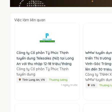
Việc làm liên quan
Công ty Cổ phần Tỷ Phúc Thịnh
WMW tuyển dụng
tuyển dụng Telesales (Nữ) tại Long
triển Thị trường
An với thu nhập 12-18 triệu/tháng
Vinh–Sóc Trăng–
Công ty Cổ phần Tỷ Phúc Thịnh
lên đến 30 triệ
tuyển dụng
Công ty TNHH X
WMW tuyển dụ
Tỉnh Long An, VN
Thương lượng
1 ngày trước
VN
Thương l