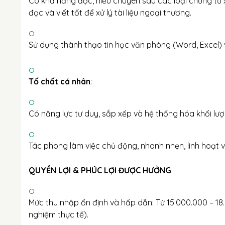
Có khả năng đọc, hiểu chuyên sâu các loại chứng từ
đọc và viết tốt để xử lý tài liệu ngoại thương.
Sử dụng thành thạo tin học văn phòng (Word, Excel)
Tố chất cá nhân
:
Có năng lực tư duy, sắp xếp và hệ thống hóa khối lư
Tác phong làm việc chủ động, nhanh nhẹn, linh hoạt v
QUYỀN LỢI & PHÚC LỢI ĐƯỢC HƯỞNG
Mức thu nhập ổn định và hấp dẫn: Từ 15.000.000 – 1
nghiệm thực tế).