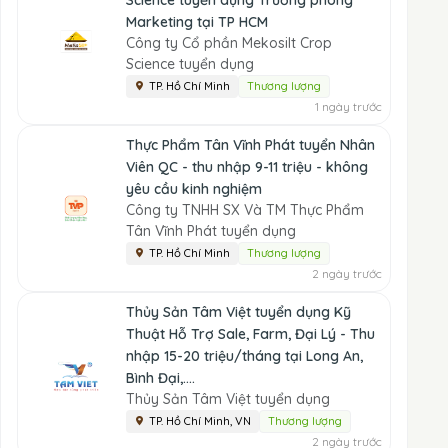
Science tuyển dụng Trưởng phòng
Marketing tại TP HCM
Công ty Cổ phần Mekosilt Crop
Science tuyển dụng
TP. Hồ Chí Minh
Thương lượng
1 ngày trước
Thực Phẩm Tân Vĩnh Phát tuyển Nhân
Viên QC - thu nhập 9-11 triệu - không
yêu cầu kinh nghiệm
Công ty TNHH SX Và TM Thực Phẩm
Tân Vĩnh Phát tuyển dụng
TP. Hồ Chí Minh
Thương lượng
2 ngày trước
Thủy Sản Tâm Việt tuyển dụng Kỹ
Thuật Hỗ Trợ Sale, Farm, Đại Lý - Thu
nhập 15-20 triệu/tháng tại Long An,
Bình Đại,....
Thủy Sản Tâm Việt tuyển dụng
TP. Hồ Chí Minh, VN
Thương lượng
2 ngày trước