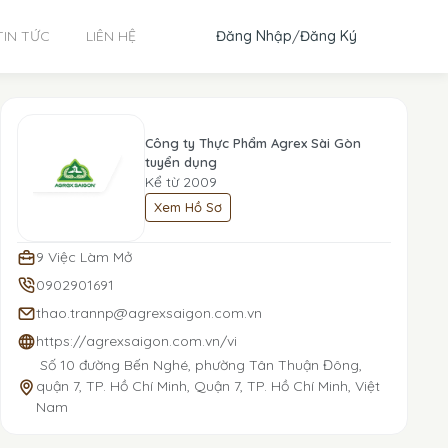
Đăng Nhập
/
Đăng Ký
TIN TỨC
LIÊN HỆ
Công ty Thực Phẩm Agrex Sài Gòn
tuyển dụng
Kể từ 2009
Xem Hồ Sơ
9 Việc Làm Mở
0902901691
thao.trannp@agrexsaigon.com.vn
https://agrexsaigon.com.vn/vi
Số 10 đường Bến Nghé, phường Tân Thuận Đông,
quận 7, TP. Hồ Chí Minh, Quận 7, TP. Hồ Chí Minh, Việt
Nam