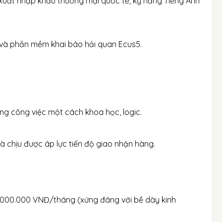
 xuất nhập khẩu thương mại quốc tế; kỹ năng Tiếng Anh
 và phần mềm khai báo hải quan Ecus5.
ợng công việc một cách khoa học, logic.
à chịu được áp lực tiến độ giao nhận hàng.
8.000.000 VNĐ/tháng (xứng đáng với bề dày kinh