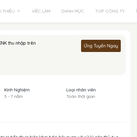
I THIỆU
VIỆC LÀM
DANH MỤC
TOP CÔNG TY
NK thu nhập trên
Ứng Tuyển Ngay
Kinh Nghiệm
Loại nhân viên
5 - 7 năm
Toàn thời gian