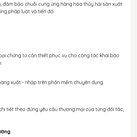
nh; đảm bảo chuỗi cung ứng hàng hóa thủy hải sản xuất
ng pháp luật và tiến độ.
loại chứng từ cần thiết phục vụ cho công tác khai báo
.
an hàng xuất - nhập trên phần mềm chuyên dụng
hi tiết theo đúng yêu cầu thương mại của từng đối tác,
rường