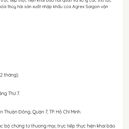
rực tiếp thực hiện khai báo hải quan và xử lý các thủ tục
óa thủy hải sản xuất nhập khẩu của Agrex Saigon vận
02 tháng).
áng Thứ 7.
n Thuận Đông, Quận 7, TP. Hồ Chí Minh.
c bộ chứng từ thương mại, trực tiếp thực hiện khai báo