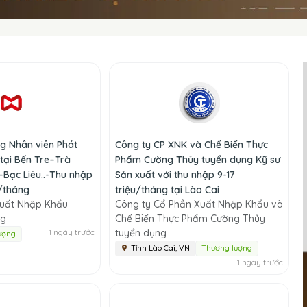
 Nhân viên Phát
Công ty CP XNK và Chế Biến Thực
 tại Bến Tre–Trà
Phẩm Cường Thủy tuyển dụng Kỹ sư
Bạc Liêu..-Thu nhập
Sản xuất với thu nhập 9-17
u/tháng
triệu/tháng tại Lào Cai
uất Nhập Khẩu
Công ty Cổ Phần Xuất Nhập Khẩu và
ng
Chế Biến Thực Phẩm Cường Thủy
1 ngày trước
tuyển dụng
ượng
Tỉnh Lào Cai, VN
Thương lượng
1 ngày trước