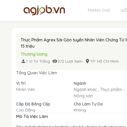
TRANG CHỦ
GIỚ
Thực Phẩm Agrex Sài Gòn tuyển Nhân Viên Chứng Từ X
15 triệu
Thương lượng
1 Vị Trí Trống
272 Lượt Xem
TP. Hồ Chí Minh
Tổng Quan Việc Làm
Vị Trí
Ngành
Nhân Viên
Ngành khác ,
Thực phẩm -
Nông sản
Cấp Độ Bằng Cấp
Cho Làm Tự Do
Cao Đẳng
Không
Mô Tả Việc Làm