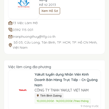
Kể từ 2013
Xem Hồ Sơ
13 Việc Làm Mở
0392 115 001
tranphuongthuy@tfg.co.th
Số 03, Cửu Long, Tân Bình, TP. HCM, TP. Hồ Chí Minh,
Việt Nam
Việc làm cùng địa phương
Yakult tuyển dụng Nhân Viên Kinh
Doanh Bán Hàng Trực Tiếp - Cn Quảng
Nam
CÔNG TY TNHH YAKULT VIỆT NAM
Tỉnh Bình Dương
10,000,000₫ - 14,000,000₫ /theo tháng
9 tháng trước