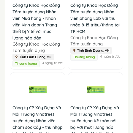
Công ty Khoa Học Đồng
Công ty Khoa Học Đồng
Tâm tuyển dụng Nhân
Tâm tuyển dụng Nhân
viên Mua hàng - Nhân
viên phòng Lab với thu
viên Kinh doanh Trang
nhập 8-15 triệu/tháng tại
thiết bị Y tế với mức
TP HCM
Công ty Khoa Học Đồng
lương hấp dẫn
Tâm tuyển dụng
Công ty Khoa Học Đồng
Tâm tuyển dụng
Tỉnh Bình Dương, VN
4 ngày trước
Tỉnh Bình Dương, VN
Thương lượng
4 ngày trước
Thương lượng
Công ty CP Xây Dựng Và
Công ty CP Xây Dựng Và
Môi Trường Vinatrees
Môi Trường Vinatrees
tuyển dụng Nhân viên
tuyển dụng Kế toán nội
Chăm sóc Cây - thu nhập
bộ với mức lương hấp