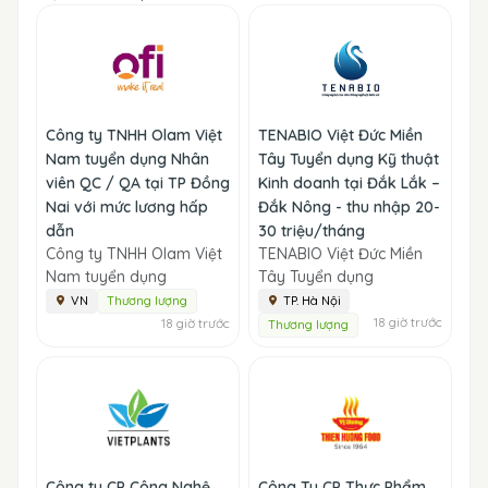
Công ty TNHH Olam Việt
TENABIO Việt Đức Miền
Nam tuyển dụng Nhân
Tây Tuyển dụng Kỹ thuật
viên QC / QA tại TP Đồng
Kinh doanh tại Đắk Lắk –
Nai với mức lương hấp
Đắk Nông - thu nhập 20-
dẫn
30 triệu/tháng
Công ty TNHH Olam Việt
TENABIO Việt Đức Miền
Nam tuyển dụng
Tây Tuyển dụng
VN
Thương lượng
TP. Hà Nội
18 giờ trước
18 giờ trước
Thương lượng
Công ty CP Công Nghệ
Công Ty CP Thực Phẩm