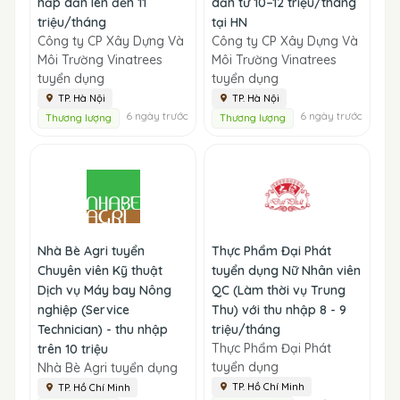
hấp dẫn lên đến 11
dẫn từ 10–12 triệu/tháng
triệu/tháng
tại HN
Công ty CP Xây Dựng Và
Công ty CP Xây Dựng Và
Môi Trường Vinatrees
Môi Trường Vinatrees
tuyển dụng
tuyển dụng
TP. Hà Nội
TP. Hà Nội
6 ngày trước
6 ngày trước
Thương lượng
Thương lượng
Nhà Bè Agri tuyển
Thực Phẩm Đại Phát
Chuyên viên Kỹ thuật
tuyển dụng Nữ Nhân viên
Dịch vụ Máy bay Nông
QC (Làm thời vụ Trung
nghiệp (Service
Thu) với thu nhập 8 - 9
Technician) - thu nhập
triệu/tháng
Thực Phẩm Đại Phát
trên 10 triệu
tuyển dụng
Nhà Bè Agri tuyển dụng
TP. Hồ Chí Minh
TP. Hồ Chí Minh