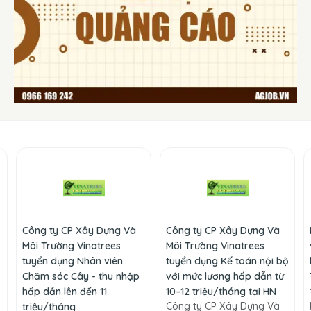
Công ty CP Xây Dựng Và
Công ty CP Xây Dựng Và
Môi Trường Vinatrees
Môi Trường Vinatrees
tuyển dụng Nhân viên
tuyển dụng Kế toán nội bộ
Chăm sóc Cây - thu nhập
với mức lương hấp dẫn từ
hấp dẫn lên đến 11
10–12 triệu/tháng tại HN
Công ty CP Xây Dựng Và
triệu/tháng