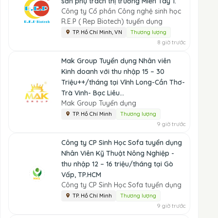
sản phụ trách thị trường Miền Tây 1.
Công ty Cổ phần Công nghệ sinh học
R.E.P ( Rep Biotech) tuyển dụng
TP. Hồ Chí Minh, VN
Thương lượng
8 giờ trước
Mak Group Tuyển dụng Nhân viên
Kinh doanh với thu nhập 15 – 30
Triệu++/tháng tại Vĩnh Long-Cần Thơ-
Trà Vinh- Bạc Liêu...
Mak Group Tuyển dụng
TP. Hồ Chí Minh
Thương lượng
9 giờ trước
Công ty CP Sinh Học Sofa tuyển dụng
Nhân Viên Kỹ Thuật Nông Nghiệp -
thu nhập 12 – 16 triệu/tháng tại Gò
Vấp, TP.HCM
Công ty CP Sinh Học Sofa tuyển dụng
TP. Hồ Chí Minh
Thương lượng
9 giờ trước