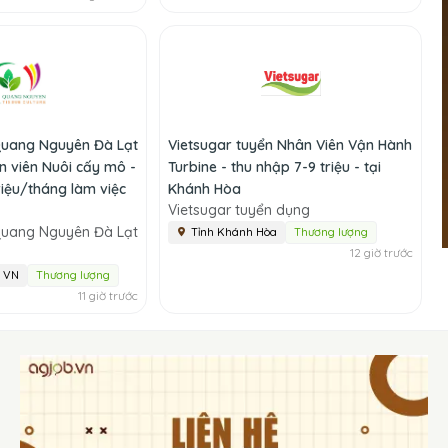
Quang Nguyên Đà Lạt
Vietsugar tuyển Nhân Viên Vận Hành
n viên Nuôi cấy mô -
Turbine - thu nhập 7-9 triệu - tại
riệu/tháng làm việc
Khánh Hòa
Vietsugar tuyển dụng
Quang Nguyên Đà Lạt
Tỉnh Khánh Hòa
Thương lượng
12 giờ trước
, VN
Thương lượng
11 giờ trước