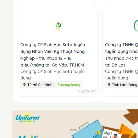
Công ty CP Sinh Học Sofa tuyển
Công ty TNHH 
dụng Nhân Viên Kỹ Thuật Nông
tuyển dụng Nhâ
Nghiệp - thu nhập 12 – 16
Thu nhập 7-13 t
triệu/tháng tại Gò Vấp, TP.HCM
tại Đà Lạt
Công ty CP Sinh Học Sofa tuyển
Công ty TNHH 
dụng
tuyển dụng
TP. Hồ Chí Minh
Thương lượng
Tỉnh Lâm Đồng
9 giờ trước