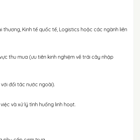
 thương, Kinh tế quốc tế, Logistics hoặc các ngành liên
 vực thu mua (ưu tiên kinh nghiệm về trái cây nhập
p với đối tác nước ngoài).
iệc và xử lý tình huống linh hoạt.
ng phụ cấp cơm trưa.