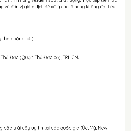
 lịch trình hàng về.Kiểm soát chất lượng: Trực tiếp kiểm tra
p và đơn vị giám định để xử lý các lô hàng không đạt tiêu
 theo năng lực).
. Thủ Đức (Quận Thủ Đức cũ), TP.HCM.
g cấp trái cây uy tín tại các quốc gia (Úc, Mỹ, New