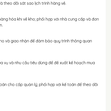
 theo dõi sát sao lịch trình hàng về.
g hàng hóa khi về kho; phối hợp với nhà cung cấp và đơn
n.
 kho và giao nhận để đảm bảo quy trình thông quan
ùa vụ và nhu cầu tiêu dùng để đề xuất kế hoạch mua
bán cho cấp quản lý; phối hợp với kế toán để theo dõi