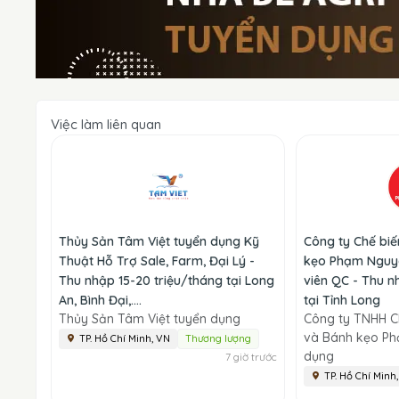
Việc làm liên quan
Thủy Sản Tâm Việt tuyển dụng Kỹ
Công ty Chế bi
Thuật Hỗ Trợ Sale, Farm, Đại Lý -
kẹo Phạm Nguy
Thu nhập 15-20 triệu/tháng tại Long
viên QC - Thu n
An, Bình Đại,....
tại Tỉnh Long
Thủy Sản Tâm Việt tuyển dụng
Công ty TNHH C
và Bánh kẹo P
TP. Hồ Chí Minh, VN
Thương lượng
dụng
7 giờ trước
TP. Hồ Chí Minh