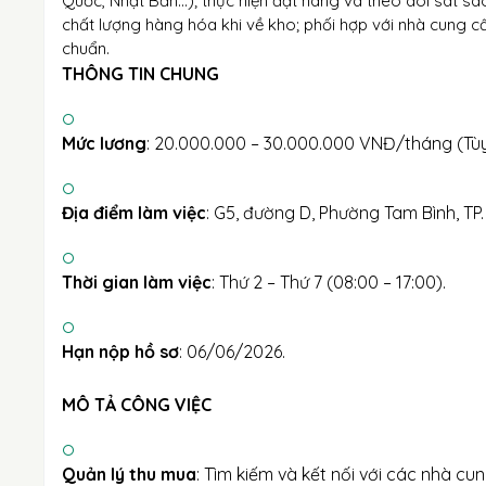
Quốc, Nhật Bản...); thực hiện đặt hàng và theo dõi sát sao
chất lượng hàng hóa khi về kho; phối hợp với nhà cung cấ
chuẩn.
THÔNG TIN CHUNG
Mức lương
: 20.000.000 – 30.000.000 VNĐ/tháng (Tùy
Địa điểm làm việc
: G5, đường D, Phường Tam Bình, TP
Thời gian làm việc
: Thứ 2 – Thứ 7 (08:00 – 17:00).
Hạn nộp hồ sơ
: 06/06/2026.
MÔ TẢ CÔNG VIỆC
Quản lý thu mua
: Tìm kiếm và kết nối với các nhà cun