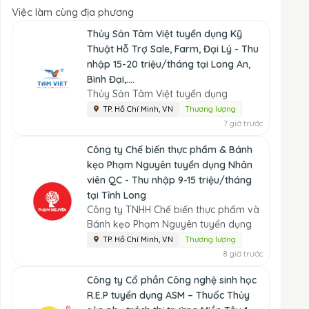
Việc làm cùng địa phương
Thủy Sản Tâm Việt tuyển dụng Kỹ
Thuật Hỗ Trợ Sale, Farm, Đại Lý - Thu
nhập 15-20 triệu/tháng tại Long An,
Bình Đại,....
Thủy Sản Tâm Việt tuyển dụng
TP. Hồ Chí Minh, VN
Thương lượng
7 giờ trước
Công ty Chế biến thực phẩm & Bánh
kẹo Phạm Nguyên tuyển dụng Nhân
viên QC - Thu nhập 9-15 triệu/tháng
tại Tỉnh Long
Công ty TNHH Chế biến thực phẩm và
Bánh kẹo Phạm Nguyên tuyển dụng
TP. Hồ Chí Minh, VN
Thương lượng
8 giờ trước
Công ty Cổ phần Công nghệ sinh học
R.E.P tuyển dụng ASM – Thuốc Thủy