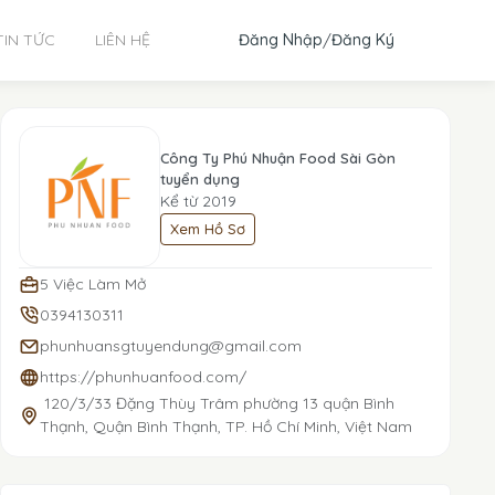
Đăng Nhập
/
Đăng Ký
TIN TỨC
LIÊN HỆ
Công Ty Phú Nhuận Food Sài Gòn
tuyển dụng
Kể từ 2019
Xem Hồ Sơ
5 Việc Làm Mở
0394130311
phunhuansgtuyendung@gmail.com
https://phunhuanfood.com/
120/3/33 Đặng Thùy Trâm phường 13 quận Bình
Thạnh, Quận Bình Thạnh, TP. Hồ Chí Minh, Việt Nam