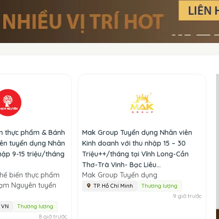
ến thực phẩm & Bánh
Mak Group Tuyển dụng Nhân viên
ên tuyển dụng Nhân
Kinh doanh với thu nhập 15 – 30
hập 9-15 triệu/tháng
Triệu++/tháng tại Vĩnh Long-Cần
Thơ-Trà Vinh- Bạc Liêu...
hế biến thực phẩm
Mak Group Tuyển dụng
hạm Nguyên tuyển
TP. Hồ Chí Minh
Thương lượng
9 giờ trước
, VN
Thương lượng
8 giờ trước