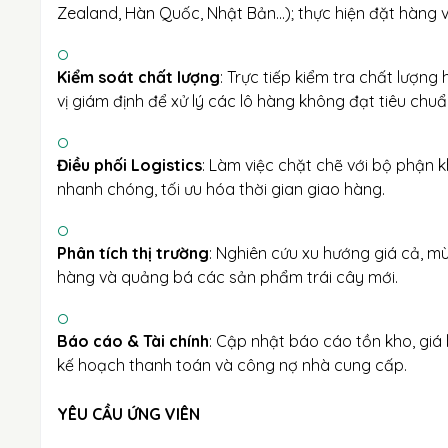
Zealand, Hàn Quốc, Nhật Bản...); thực hiện đặt hàng và
Kiểm soát chất lượng
: Trực tiếp kiểm tra chất lượn
vị giám định để xử lý các lô hàng không đạt tiêu chuẩ
Điều phối Logistics
: Làm việc chặt chẽ với bộ phận
nhanh chóng, tối ưu hóa thời gian giao hàng.
Phân tích thị trường
: Nghiên cứu xu hướng giá cả, m
hàng và quảng bá các sản phẩm trái cây mới.
Báo cáo & Tài chính
: Cập nhật báo cáo tồn kho, giá 
kế hoạch thanh toán và công nợ nhà cung cấp.
YÊU CẦU ỨNG VIÊN