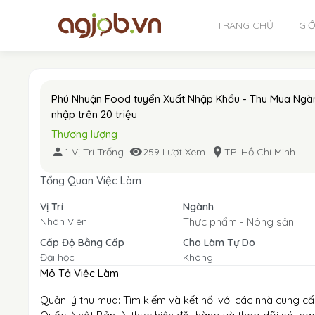
TRANG CHỦ
GIỚ
Phú Nhuận Food tuyển Xuất Nhập Khẩu - Thu Mua Ngàn
nhập trên 20 triệu
Thương lượng
1 Vị Trí Trống
259 Lượt Xem
TP. Hồ Chí Minh
Tổng Quan Việc Làm
Vị Trí
Ngành
Nhân Viên
Thực phẩm - Nông sản
Cấp Độ Bằng Cấp
Cho Làm Tự Do
Đại học
Không
Mô Tả Việc Làm
Quản lý thu mua: Tìm kiếm và kết nối với các nhà cung cấ