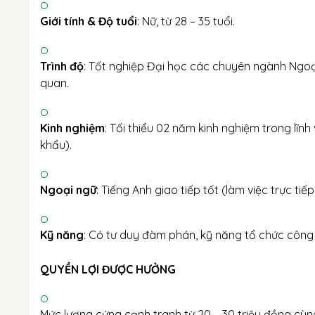
Giới tính & Độ tuổi
: Nữ, từ 28 – 35 tuổi.
Trình độ
: Tốt nghiệp Đại học các chuyên ngành Ngoại
quan.
Kinh nghiệm
: Tối thiểu 02 năm kinh nghiệm trong lĩnh
khẩu).
Ngoại ngữ
: Tiếng Anh giao tiếp tốt (làm việc trực tiế
Kỹ năng
: Có tư duy đàm phán, kỹ năng tổ chức công v
QUYỀN LỢI ĐƯỢC HƯỞNG
Mức lương cứng cạnh tranh từ 20 – 30 triệu đồng cù