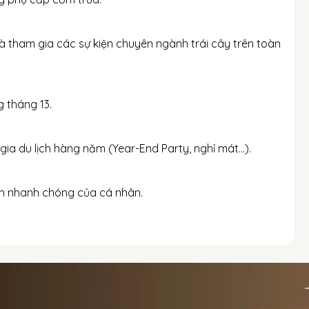
 và tham gia các sự kiện chuyên ngành trái cây trên toàn
 tháng 13.
gia du lịch hàng năm (Year-End Party, nghỉ mát...).
ển nhanh chóng của cá nhân.