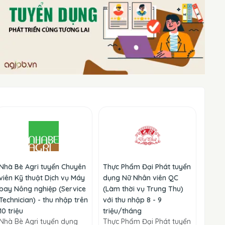
Nhà Bè Agri tuyển Chuyên
Thực Phẩm Đại Phát tuyển
viên Kỹ thuật Dịch vụ Máy
dụng Nữ Nhân viên QC
bay Nông nghiệp (Service
(Làm thời vụ Trung Thu)
Technician) - thu nhập trên
với thu nhập 8 - 9
10 triệu
triệu/tháng
Nhà Bè Agri tuyển dụng
Thực Phẩm Đại Phát tuyển