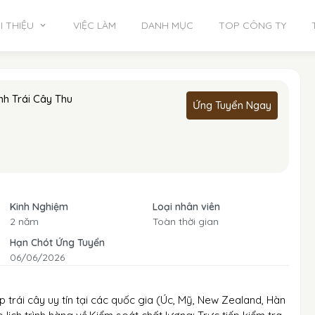
I THIỆU
VIỆC LÀM
DANH MỤC
TOP CÔNG TY
h Trái Cây Thu
Ứng Tuyển Ngay
Kinh Nghiệm
Loại nhân viên
2 năm
Toàn thời gian
Hạn Chót Ứng Tuyển
06/06/2026
p trái cây uy tín tại các quốc gia (Úc, Mỹ, New Zealand, Hàn