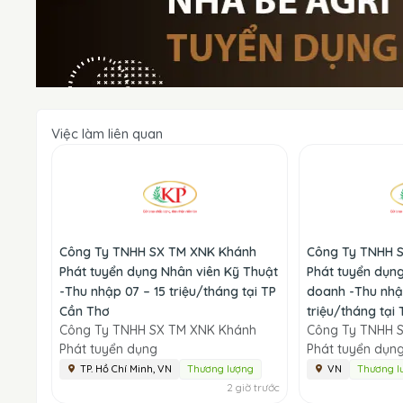
Việc làm liên quan
Công Ty TNHH SX TM XNK Khánh
Công Ty TNHH 
Phát tuyển dụng Nhân viên Kỹ Thuật
Phát tuyển dụng
-Thu nhập 07 – 15 triệu/tháng tại TP
doanh -Thu nhậ
Cần Thơ
triệu/tháng tại
Công Ty TNHH SX TM XNK Khánh
Công Ty TNHH 
Phát tuyển dụng
Phát tuyển dụn
TP. Hồ Chí Minh, VN
Thương lượng
VN
Thương l
2 giờ trước