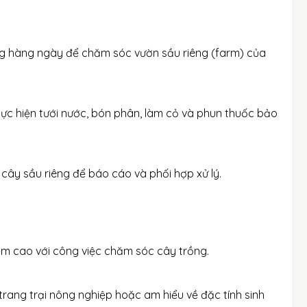
ộng hàng ngày để chăm sóc vườn sầu riêng (farm) của
thực hiện tưới nước, bón phân, làm cỏ và phun thuốc bảo
 cây sầu riêng để báo cáo và phối hợp xử lý.
iệm cao với công việc chăm sóc cây trồng.
trang trại nông nghiệp hoặc am hiểu về đặc tính sinh