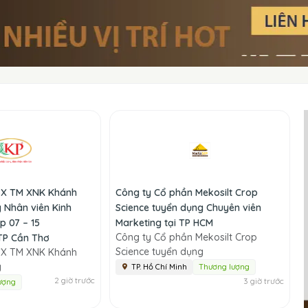
SX TM XNK Khánh
Công ty Cổ phần Mekosilt Crop
 Nhân viên Kinh
Science tuyển dụng Chuyên viên
p 07 – 15
Marketing tại TP HCM
Công ty Cổ phần Mekosilt Crop
 TP Cần Thơ
Science tuyển dụng
SX TM XNK Khánh
g
TP. Hồ Chí Minh
Thương lượng
2 giờ trước
3 giờ trước
ượng