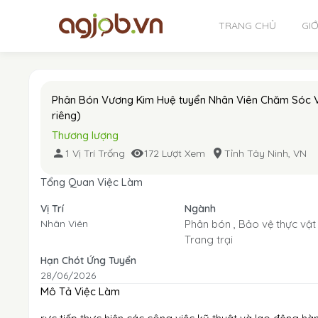
TRANG CHỦ
GIỚ
Phân Bón Vương Kim Huệ tuyển Nhân Viên Chăm Sóc 
riêng)
Thương lượng
1 Vị Trí Trống
172 Lượt Xem
Tỉnh Tây Ninh, VN
Tổng Quan Việc Làm
Vị Trí
Ngành
Nhân Viên
Phân bón ,
Bảo vệ thực vật 
Trang trại
Hạn Chót Ứng Tuyển
28/06/2026
Mô Tả Việc Làm