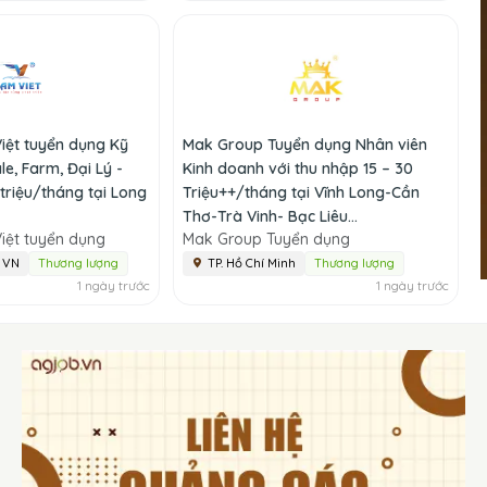
iệt tuyển dụng Kỹ
Mak Group Tuyển dụng Nhân viên
e, Farm, Đại Lý -
Kinh doanh với thu nhập 15 – 30
triệu/tháng tại Long
Triệu++/tháng tại Vĩnh Long-Cần
Thơ-Trà Vinh- Bạc Liêu...
iệt tuyển dụng
Mak Group Tuyển dụng
, VN
Thương lượng
TP. Hồ Chí Minh
Thương lượng
1 ngày trước
1 ngày trước