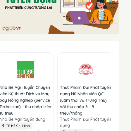
Nhà Bè Agri tuyển Chuyên
Thực Phẩm Đại Phát tuyển
viên Kỹ thuật Dịch vụ Máy
dụng Nữ Nhân viên QC
bay Nông nghiệp (Service
(Làm thời vụ Trung Thu)
Technician) - thu nhập trên
với thu nhập 8 - 9
10 triệu
triệu/tháng
Nhà Bè Agri tuyển dụng
Thực Phẩm Đại Phát tuyển
dụng
TP. Hồ Chí Minh