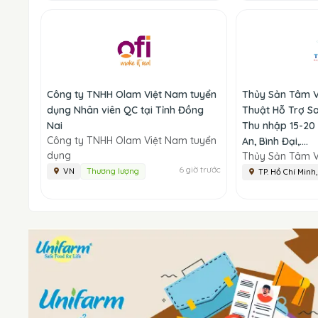
Công ty TNHH Olam Việt Nam tuyển
Thủy Sản Tâm V
dụng Nhân viên QC tại Tỉnh Đồng
Thuật Hỗ Trợ Sal
Nai
Thu nhập 15-20 
Công ty TNHH Olam Việt Nam tuyển
An, Bình Đại,....
dụng
Thủy Sản Tâm V
6 giờ trước
VN
Thương lượng
TP. Hồ Chí Minh