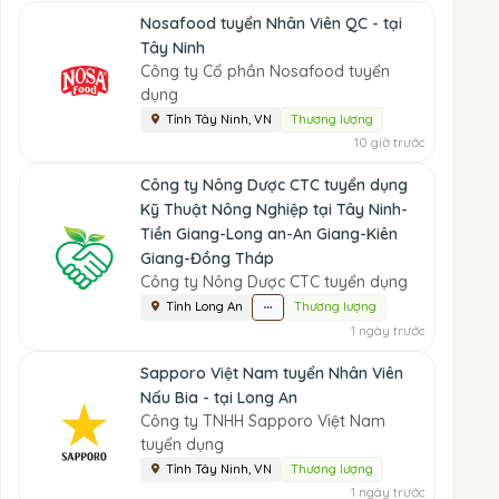
Nosafood tuyển Nhân Viên QC - tại
Tây Ninh
Công ty Cổ phần Nosafood tuyển
dụng
Tỉnh Tây Ninh, VN
Thương lượng
10 giờ trước
Công ty Nông Dược CTC tuyển dụng
Kỹ Thuật Nông Nghiệp tại Tây Ninh-
Tiền Giang-Long an-An Giang-Kiên
Giang-Đồng Tháp
Công ty Nông Dược CTC tuyển dụng
Tỉnh Long An
Thương lượng
1 ngày trước
Sapporo Việt Nam tuyển Nhân Viên
Nấu Bia - tại Long An
Công ty TNHH Sapporo Việt Nam
tuyển dụng
Tỉnh Tây Ninh, VN
Thương lượng
1 ngày trước