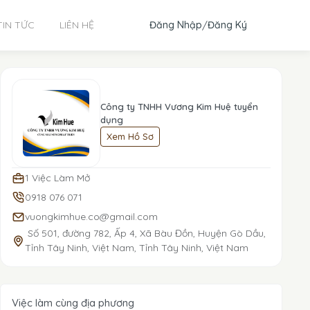
Đăng Nhập
/
Đăng Ký
TIN TỨC
LIÊN HỆ
Công ty TNHH Vương Kim Huệ tuyển
dụng
Xem Hồ Sơ
1 Việc Làm Mở
0918 076 071
vuongkimhue.co@gmail.com
Số 501, đường 782, Ấp 4, Xã Bàu Đồn, Huyện Gò Dầu,
Tỉnh Tây Ninh, Việt Nam, Tỉnh Tây Ninh, Việt Nam
Việc làm cùng địa phương