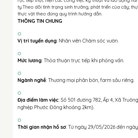
rực tiếp thực hiện các công việc kỹ thuật và lao động 
ty.Theo dõi tình trạng sinh trưởng, phát triển của cây; t
thực vật theo đúng quy trình hướng dẫn.
THÔNG TIN CHUNG
Vị trí tuyển dụng
: Nhân viên Chăm sóc vườn.
Mức lương
: Thỏa thuận trực tiếp khi phỏng vấn.
Ngành nghề
: Thương mại phân bón, farm sầu riêng.
Địa điểm làm việc
: Số 501 đường 782, Ấp 4, Xã Truông
nghiệp Phước Đông khoảng 2km).
Thời gian nhận hồ sơ
: Từ ngày 29/05/2026 đến ngày