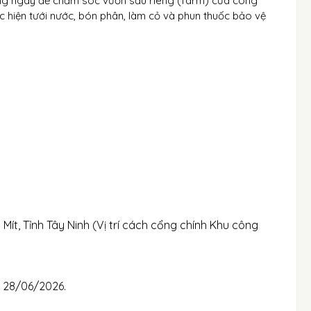
hàng ngày để chăm sóc vườn sầu riêng (farm) của công
hực hiện tưới nước, bón phân, làm cỏ và phun thuốc bảo vệ
 Mít, Tỉnh Tây Ninh (Vị trí cách cổng chính Khu công
 28/06/2026.