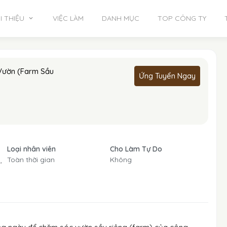
I THIỆU
VIỆC LÀM
DANH MỤC
TOP CÔNG TY
Vườn (Farm Sầu
Ứng Tuyển Ngay
Loại nhân viên
Cho Làm Tự Do
,
Toàn thời gian
Không