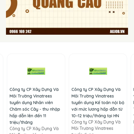
Công ty CP Xây Dựng Và
Công ty CP Xây Dựng Và
Môi Trường Vinatrees
Môi Trường Vinatrees
tuyển dụng Nhân viên
tuyển dụng Kế toán nội bộ
Chăm sóc Cây - thu nhập
với mức lương hấp dẫn từ
hấp dẫn lên đến 11
10–12 triệu/tháng tại HN
Công ty CP Xây Dựng Và
triệu/tháng
Môi Trường Vinatrees
Công ty CP Xây Dựng Và