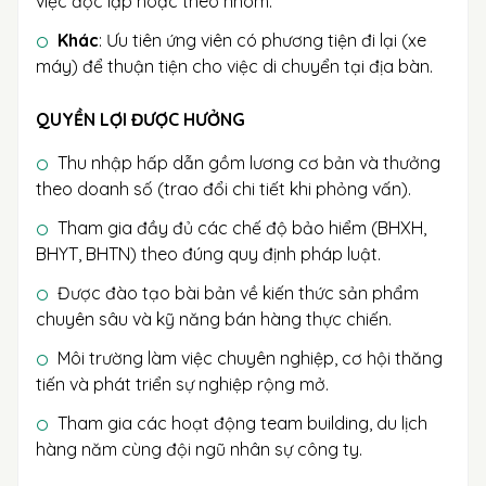
việc độc lập hoặc theo nhóm.
Khác
: Ưu tiên ứng viên có phương tiện đi lại (xe
máy) để thuận tiện cho việc di chuyển tại địa bàn.
QUYỀN LỢI ĐƯỢC HƯỞNG
Thu nhập hấp dẫn gồm lương cơ bản và thưởng
theo doanh số (trao đổi chi tiết khi phỏng vấn).
Tham gia đầy đủ các chế độ bảo hiểm (BHXH,
BHYT, BHTN) theo đúng quy định pháp luật.
Được đào tạo bài bản về kiến thức sản phẩm
chuyên sâu và kỹ năng bán hàng thực chiến.
Môi trường làm việc chuyên nghiệp, cơ hội thăng
tiến và phát triển sự nghiệp rộng mở.
Tham gia các hoạt động team building, du lịch
hàng năm cùng đội ngũ nhân sự công ty.