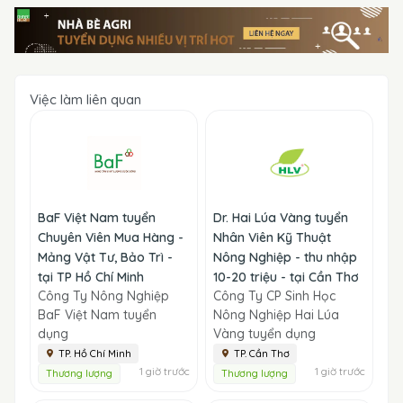
Việc làm liên quan
BaF Việt Nam tuyển
Dr. Hai Lúa Vàng tuyển
Chuyên Viên Mua Hàng -
Nhân Viên Kỹ Thuật
Mảng Vật Tư, Bảo Trì -
Nông Nghiệp - thu nhập
tại TP Hồ Chí Minh
10-20 triệu - tại Cần Thơ
Công Ty Nông Nghiệp
Công Ty CP Sinh Học
BaF Việt Nam tuyển
Nông Nghiệp Hai Lúa
dụng
Vàng tuyển dụng
TP. Hồ Chí Minh
TP. Cần Thơ
1 giờ trước
1 giờ trước
Thương lượng
Thương lượng