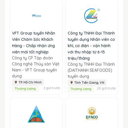
VFT Group tuyển Nhân
Công ty TNHH Đại Thành
Viên Chăm Sóc Khách
tuyển dụng Nhân viên cơ
Hàng - Chấp nhận ứng
khí, cơ điện - vận hành
viên mới tốt nghiệp
với thu nhập từ 6-15
Công ty CP Tập đoàn
triệu/tháng
Công nghệ Thủy sản Việt
Công ty TNHH Đại Thành
Nam - VFT Group tuyển
(DAITHANH SEAFOODS)
dụng
tuyển dụng
TP. Hồ Chí Minh
Tỉnh Tiền Giang, VN
2 giờ trước
20 giờ trước
Thương lượng
Thương lượng