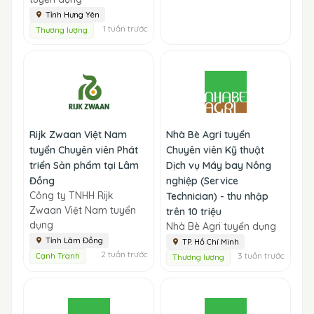
Tỉnh Hưng Yên
1 tuần trước
Thương lượng
Rijk Zwaan Việt Nam
Nhà Bè Agri tuyển
tuyển Chuyên viên Phát
Chuyên viên Kỹ thuật
triển Sản phẩm tại Lâm
Dịch vụ Máy bay Nông
Đồng
nghiệp (Service
Công ty TNHH Rijk
Technician) - thu nhập
Zwaan Việt Nam tuyển
trên 10 triệu
dụng
Nhà Bè Agri tuyển dụng
Tỉnh Lâm Đồng
TP. Hồ Chí Minh
2 tuần trước
3 tuần trước
Cạnh Tranh
Thương lượng