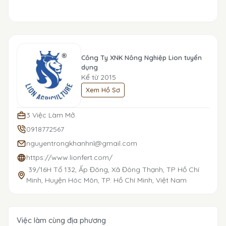
Công Ty XNK Nông Nghiệp Lion tuyển
dụng
Kể từ 2015
Xem Hồ Sơ
3 Việc Làm Mở
0918772567
nguyentrongkhanhnl@gmail.com
https://www.lionfert.com/
39/16H Tổ 132, Ấp Đông, Xã Đông Thạnh, TP Hồ Chí
Minh, Huyện Hóc Môn, TP. Hồ Chí Minh, Việt Nam
Việc làm cùng địa phương