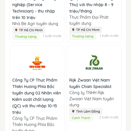
nghiệp (Service
Thu) với thu nhập 8 - 9
Technician) - thu nhập
triệu/tháng
Thực Phẩm Đại Phát
trên 10 triệu
tuyển dụng
Nhà Bè Agri tuyển dụng
TP. Hồ Chí Minh
TP. Hồ Chí Minh
1 tuần trước
1 tuần trước
Thương lượng
Thương lượng
Công Ty CP Thực Phẩm
Rijk Zwaan Việt Nam
Thiên Hương Phía Bắc
tuyển Chain Specialist
Công ty TNHH Rijk
tuyển dụng 02 Nhân viên
Zwaan Việt Nam tuyển
Kiểm soát chất lượng
dụng
(QC) với thu nhập 10-15
Tỉnh Lâm Đồng
triệu
2 tuần trước
Công Ty CP Thực Phẩm
Cạnh Tranh
Thiên Hương Phía Bắc
tuyển dụng