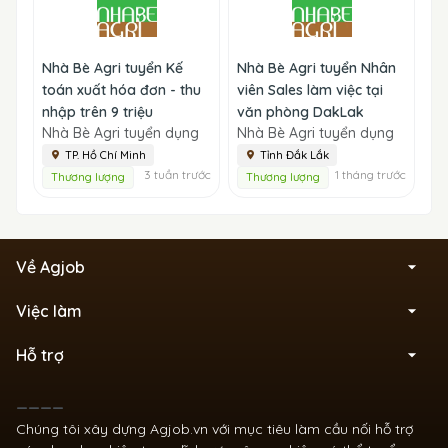
Nhà Bè Agri tuyển Kế
Nhà Bè Agri tuyển Nhân
toán xuất hóa đơn - thu
viên Sales làm việc tại
nhập trên 9 triệu
văn phòng DakLak
Nhà Bè Agri tuyển dụng
Nhà Bè Agri tuyển dụng
TP. Hồ Chí Minh
Tỉnh Đắk Lắk
3 tuần trước
1 tháng trước
Thương lượng
Thương lượng
Về Agjob
Việc làm
Hỗ trợ
____
Chúng tôi xây dựng Agjob.vn với mục tiêu làm cầu nối hỗ trợ