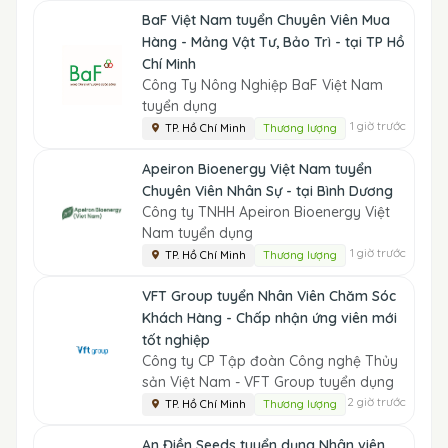
BaF Việt Nam tuyển Chuyên Viên Mua
Hàng - Mảng Vật Tư, Bảo Trì - tại TP Hồ
Chí Minh
Công Ty Nông Nghiệp BaF Việt Nam
tuyển dụng
1 giờ trước
TP. Hồ Chí Minh
Thương lượng
Apeiron Bioenergy Việt Nam tuyển
Chuyên Viên Nhân Sự - tại Bình Dương
Công ty TNHH Apeiron Bioenergy Việt
Nam tuyển dụng
1 giờ trước
TP. Hồ Chí Minh
Thương lượng
VFT Group tuyển Nhân Viên Chăm Sóc
Khách Hàng - Chấp nhận ứng viên mới
tốt nghiệp
Công ty CP Tập đoàn Công nghệ Thủy
sản Việt Nam - VFT Group tuyển dụng
2 giờ trước
TP. Hồ Chí Minh
Thương lượng
An Điền Seeds tuyển dụng Nhân viên