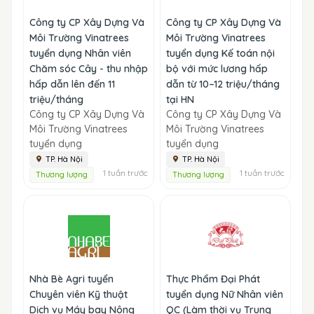
Công ty CP Xây Dựng Và
Công ty CP Xây Dựng Và
Môi Trường Vinatrees
Môi Trường Vinatrees
tuyển dụng Nhân viên
tuyển dụng Kế toán nội
Chăm sóc Cây - thu nhập
bộ với mức lương hấp
hấp dẫn lên đến 11
dẫn từ 10–12 triệu/tháng
triệu/tháng
tại HN
Công ty CP Xây Dựng Và
Công ty CP Xây Dựng Và
Môi Trường Vinatrees
Môi Trường Vinatrees
tuyển dụng
tuyển dụng
TP. Hà Nội
TP. Hà Nội
1 tuần trước
1 tuần trước
Thương lượng
Thương lượng
Nhà Bè Agri tuyển
Thực Phẩm Đại Phát
Chuyên viên Kỹ thuật
tuyển dụng Nữ Nhân viên
Dịch vụ Máy bay Nông
QC (Làm thời vụ Trung