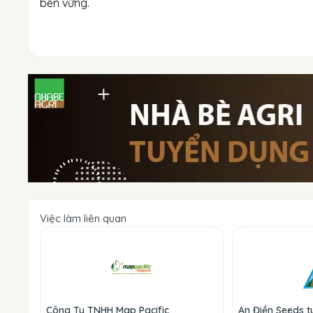
bền vững.
Việc làm liên quan
Công Ty TNHH Map Pacific
An Điền Seeds 