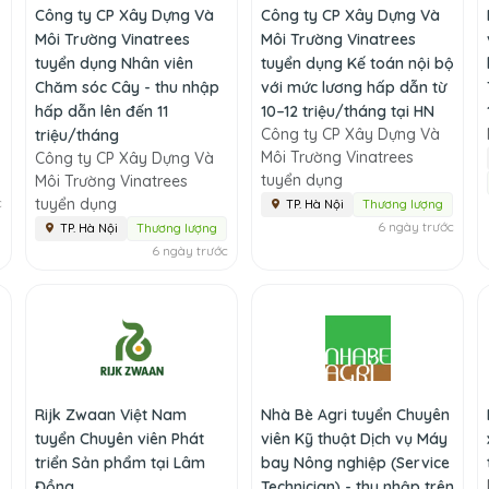
Công ty CP Xây Dựng Và
Công ty CP Xây Dựng Và
Môi Trường Vinatrees
Môi Trường Vinatrees
tuyển dụng Nhân viên
tuyển dụng Kế toán nội bộ
Chăm sóc Cây - thu nhập
với mức lương hấp dẫn từ
hấp dẫn lên đến 11
10–12 triệu/tháng tại HN
Công ty CP Xây Dựng Và
triệu/tháng
Môi Trường Vinatrees
Công ty CP Xây Dựng Và
tuyển dụng
Môi Trường Vinatrees
c
tuyển dụng
TP. Hà Nội
Thương lượng
6 ngày trước
TP. Hà Nội
Thương lượng
6 ngày trước
Rijk Zwaan Việt Nam
Nhà Bè Agri tuyển Chuyên
tuyển Chuyên viên Phát
viên Kỹ thuật Dịch vụ Máy
triển Sản phẩm tại Lâm
bay Nông nghiệp (Service
Đồng
Technician) - thu nhập trên