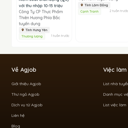
với thu nhập 10-15 triệu
Tỉnh Lâm Đồng
2 tuần trướ
Công Ty CP Thực Phẩm
Cạnh Tranh
Thiên Hương Phía Bắc
tuyển dụng
Tỉnh Hưng Yên
1 tuần trước
Thương lượng
Về Agjob
Việc làm
Giới thiệu Agjob
List nhà tuy
Thư ngỏ Agjob
Danh mục vi
Dịch vụ từ Agjob
List việc làm
Liên hệ
Blog