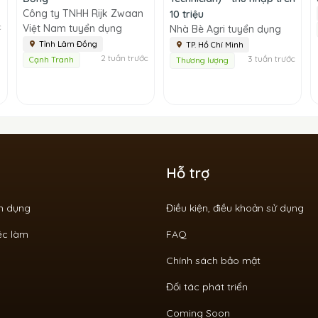
Công ty TNHH Rijk Zwaan
10 triệu
c
Việt Nam tuyển dụng
Nhà Bè Agri tuyển dụng
Tỉnh Lâm Đồng
TP. Hồ Chí Minh
2 tuần trước
3 tuần trước
Cạnh Tranh
Thương lượng
Hỗ trợ
ển dụng
Điều kiện, điều khoản sử dụng
ệc làm
FAQ
Chính sách bảo mật
Đối tác phát triển
Coming Soon