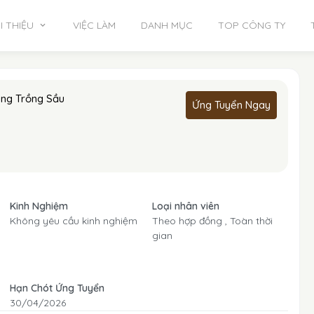
I THIỆU
VIỆC LÀM
DANH MỤC
TOP CÔNG TY
ùng Trồng Sầu
Ứng Tuyển Ngay
N
Kinh Nghiệm
Loại nhân viên
Không yêu cầu kinh nghiệm
Theo hợp đồng ,
Toàn thời
gian
Hạn Chót Ứng Tuyển
30/04/2026