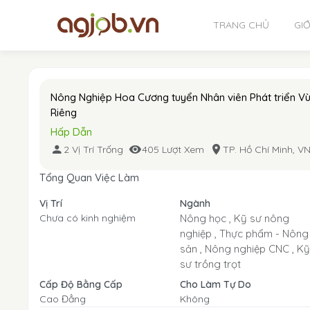
TRANG CHỦ
GIỚ
Nông Nghiệp Hoa Cương tuyển Nhân viên Phát triển V
Riêng
Hấp Dẫn
2 Vị Trí Trống
405 Lượt Xem
TP. Hồ Chí Minh, V
Tổng Quan Việc Làm
Vị Trí
Ngành
Chưa có kinh nghiệm
Nông học ,
Kỹ sư nông
nghiệp ,
Thực phẩm - Nông
sản ,
Nông nghiệp CNC ,
Kỹ
sư trồng trọt
Cấp Độ Bằng Cấp
Cho Làm Tự Do
Cao Đẳng
Không