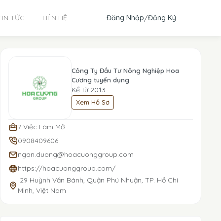
Đăng Nhập
/
Đăng Ký
TIN TỨC
LIÊN HỆ
Công Ty Đầu Tư Nông Nghiệp Hoa
Cương tuyển dụng
Kể từ 2013
Xem Hồ Sơ
7 Việc Làm Mở
0908409606
ngan.duong@hoacuonggroup.com
https://hoacuonggroup.com/
29 Huỳnh Văn Bánh, Quận Phú Nhuận, TP. Hồ Chí
Minh, Việt Nam