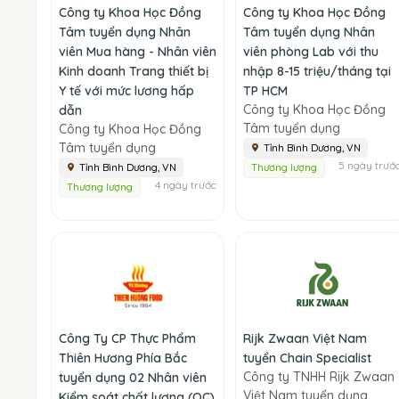
Công ty Khoa Học Đồng
Công ty Khoa Học Đồng
Tâm tuyển dụng Nhân
Tâm tuyển dụng Nhân
viên Mua hàng - Nhân viên
viên phòng Lab với thu
Kinh doanh Trang thiết bị
nhập 8-15 triệu/tháng tại
Y tế với mức lương hấp
TP HCM
Công ty Khoa Học Đồng
dẫn
Tâm tuyển dụng
Công ty Khoa Học Đồng
Tâm tuyển dụng
Tỉnh Bình Dương, VN
5 ngày trướ
Tỉnh Bình Dương, VN
Thương lượng
4 ngày trước
Thương lượng
Công Ty CP Thực Phẩm
Rijk Zwaan Việt Nam
Thiên Hương Phía Bắc
tuyển Chain Specialist
Công ty TNHH Rijk Zwaan
tuyển dụng 02 Nhân viên
Việt Nam tuyển dụng
Kiểm soát chất lượng (QC)