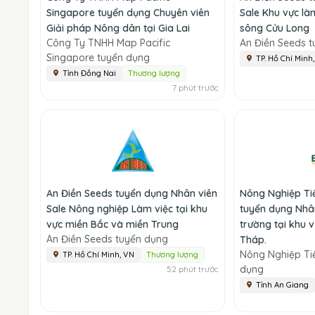
Singapore tuyển dụng Chuyên viên
Sale Khu vực là
Giải pháp Nông dân tại Gia Lai
sông Cửu Long
Công Ty TNHH Map Pacific
An Điền Seeds 
Singapore tuyển dụng
TP. Hồ Chí Minh
Tỉnh Đồng Nai
Thương lượng
7 phút trước
An Điền Seeds tuyển dụng Nhân viên
Nông Nghiệp Tiế
Sale Nông nghiệp Làm việc tại khu
tuyển dụng Nhân
vực miền Bắc và miền Trung
trường tại khu 
An Điền Seeds tuyển dụng
Tháp.
Nông Nghiệp Tiế
TP. Hồ Chí Minh, VN
Thương lượng
dụng
52 phút trước
Tỉnh An Giang