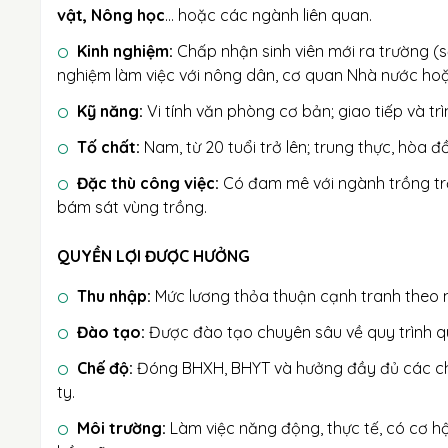
vật, Nông học
... hoặc các ngành liên quan.
Kinh nghiệm:
Chấp nhận sinh viên mới ra trường (
nghiệm làm việc với nông dân, cơ quan Nhà nước hoặ
Kỹ năng:
Vi tính văn phòng cơ bản; giao tiếp và tr
Tố chất:
Nam, từ 20 tuổi trở lên; trung thực, hòa đ
Đặc thù công việc:
Có đam mê với ngành trồng trọ
bám sát vùng trồng.
QUYỀN LỢI ĐƯỢC HƯỞNG
Thu nhập:
Mức lương thỏa thuận cạnh tranh theo n
Đào tạo:
Được đào tạo chuyên sâu về quy trình qu
Chế độ:
Đóng BHXH, BHYT và hưởng đầy đủ các chín
ty.
Môi trường:
Làm việc năng động, thực tế, có cơ hộ