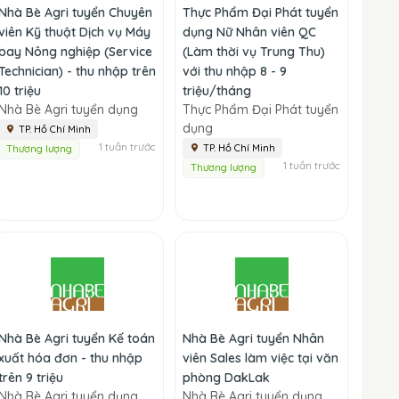
Nhà Bè Agri tuyển Chuyên
Thực Phẩm Đại Phát tuyển
viên Kỹ thuật Dịch vụ Máy
dụng Nữ Nhân viên QC
bay Nông nghiệp (Service
(Làm thời vụ Trung Thu)
Technician) - thu nhập trên
với thu nhập 8 - 9
10 triệu
triệu/tháng
Nhà Bè Agri tuyển dụng
Thực Phẩm Đại Phát tuyển
dụng
TP. Hồ Chí Minh
1 tuần trước
TP. Hồ Chí Minh
Thương lượng
1 tuần trước
Thương lượng
Nhà Bè Agri tuyển Kế toán
Nhà Bè Agri tuyển Nhân
xuất hóa đơn - thu nhập
viên Sales làm việc tại văn
trên 9 triệu
phòng DakLak
Nhà Bè Agri tuyển dụng
Nhà Bè Agri tuyển dụng