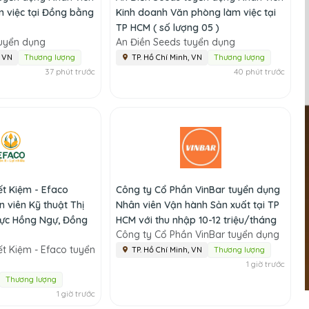
m việc tại Đồng bằng
Kinh doanh Văn phòng làm việc tại
TP HCM ( số lượng 05 )
tuyển dụng
An Điền Seeds tuyển dụng
, VN
Thương lượng
TP. Hồ Chí Minh, VN
Thương lượng
37 phút trước
40 phút trước
t Kiệm - Efaco
Công ty Cổ Phần VinBar tuyển dụng
 viên Kỹ thuật Thị
Nhân viên Vận hành Sản xuất tại TP
vực Hồng Ngự, Đồng
HCM với thu nhập 10-12 triệu/tháng
Công ty Cổ Phần VinBar tuyển dụng
t Kiệm - Efaco tuyển
TP. Hồ Chí Minh, VN
Thương lượng
1 giờ trước
Thương lượng
1 giờ trước