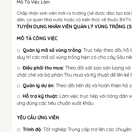
Mô Tả Việc Làm
Chấp nhận sinh viên mới ra trường (sẽ được đào tạo bài b
dân, cơ quan Nhà nước hoặc có kiến thức về thuốc BVTV.
TUYỂN DỤNG NHÂN VIÊN QUẢN LÝ VÙNG TRỒNG (S
MÔ TẢ CÔNG VIỆC
Quản lý mã số vùng trồng:
Trực tiếp theo dõi, hỗ
duy trì các mã số vùng trồng hiện có cho cây Sầu riê
Điều phối thu mua:
Theo dõi sát sao sản lượng và 
chặt chẽ với bộ phận Thu mua và Kỹ thuật để lên kế 
Quản lý dự án:
Theo dõi tiến độ và hoàn thiện hồ 
Hỗ trợ kỹ thuật:
Làm việc trực tiếp với nông dân
ứng đúng các tiêu chuẩn xuất khẩu.
YÊU CẦU ỨNG VIÊN
Trình độ:
Tốt nghiệp Trung cấp trở lên các chuyê