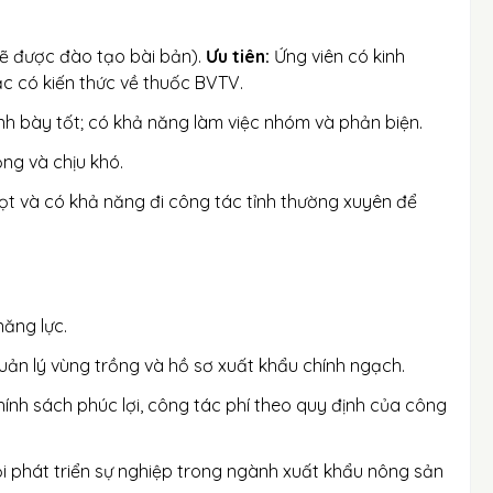
sẽ được đào tạo bài bản).
Ưu tiên:
Ứng viên có kinh
c có kiến thức về thuốc BVTV.
ình bày tốt; có khả năng làm việc nhóm và phản biện.
ồng và chịu khó.
t và có khả năng đi công tác tỉnh thường xuyên để
ăng lực.
ản lý vùng trồng và hồ sơ xuất khẩu chính ngạch.
h sách phúc lợi, công tác phí theo quy định của công
i phát triển sự nghiệp trong ngành xuất khẩu nông sản