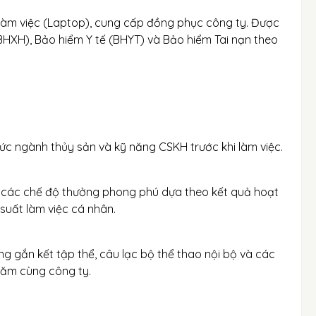
 làm việc (Laptop), cung cấp đồng phục công ty. Được
HXH), Bảo hiểm Y tế (BHYT) và Bảo hiểm Tai nạn theo
ức ngành thủy sản và kỹ năng CSKH trước khi làm việc.
à các chế độ thưởng phong phú dựa theo kết quả hoạt
uất làm việc cá nhân.
 gắn kết tập thể, câu lạc bộ thể thao nội bộ và các
 năm cùng công ty.