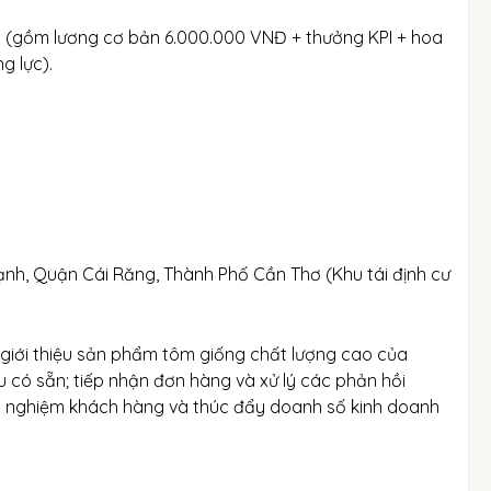
g (gồm lương cơ bản 6.000.000 VNĐ + thưởng KPI + hoa
g lực).
ạnh, Quận Cái Răng, Thành Phố Cần Thơ (Khu tái định cư
 giới thiệu sản phẩm tôm giống chất lượng cao của
u có sẵn; tiếp nhận đơn hàng và xử lý các phản hồi
ải nghiệm khách hàng và thúc đẩy doanh số kinh doanh