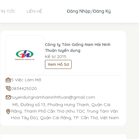
Đăng Nhập
/
Đăng Ký
TIN TỨC
LIÊN HỆ
Công ty Tôm Giống Nam Hải Ninh
Thuận tuyển dụng
Kể từ 2015
Xem Hồ Sơ
5 Việc Làm Mở
0834425020
tuyendungnamhaininhthuan@gmail.com
M5, Đường số 13, Phường Hưng Thạnh, Quận Cái
Răng, Thành Phố Cần Thơ (Khu TDC Trung Tâm Văn
Hóa Tây Đô), Quận Cái Răng, TP. Cần Thơ, Việt Nam