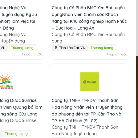
Công Nghệ Và
Công ty Cổ Phần BMC Yên Bái tuyển
 tuyển dụng Kỹ sư
dụngNhân viên Chăm sóc Khách
nior) làm việc tại
hàng tại Khu công nghiệp Hạnh Phúc
m Đồng
– Đức Hòa – Long An
Công Nghệ Và
Công ty Cổ Phần BMC Yên Bái tuyển
 tuyển dụng
dụng
, VN
Thương lượng
Tỉnh Lào Cai, VN
Thương lượng
1 ngày trước
1 ngày trước
ông Dược Sunrise
Công ty TNHH TM-DV Thanh Sơn
n viên Quảng bá làm
Hóa Nông Nhân viên Truyền thông
bằng sông Cửu Long
đa phương tiện tại TP. Cần Thơ và
ông Dược Sunrise
TP. Hồ Chí Minh (SL 02)
Công ty TNHH TM-DV Thanh Sơn
Hóa Nông tuyển dụng
Thương lượng