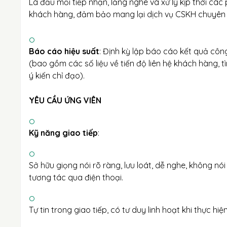
Là đầu mối tiếp nhận, lắng nghe và xử lý kịp thời các
khách hàng, đảm bảo mang lại dịch vụ CSKH chuyên 
Báo cáo hiệu suất
: Định kỳ lập báo cáo kết quả côn
(bao gồm các số liệu về tiến độ liên hệ khách hàng, t
ý kiến chỉ đạo).
YÊU CẦU ỨNG VIÊN
Kỹ năng giao tiếp
:
Sở hữu giọng nói rõ ràng, lưu loát, dễ nghe, không nó
tương tác qua điện thoại.
Tự tin trong giao tiếp, có tư duy linh hoạt khi thực hiệ