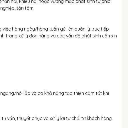
 phản hồi, khiếu nại hoặc vướng mắc phát sinh từ phía
nghiệp, tận tâm.
g việc hàng ngày/hàng tuần gửi lên quản lý trực tiếp
ình trạng xử lý đơn hàng và các vấn đề phát sinh cần xin
i ngọng/nói lắp và có khả năng tạo thiện cảm tốt khi
n tư vấn, thuyết phục và xử lý lời từ chối từ khách hàng.