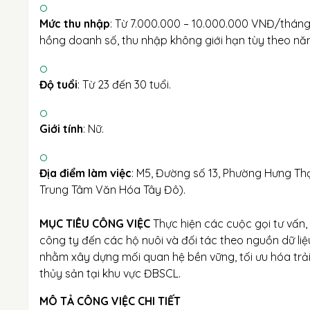
Mức thu nhập
: Từ 7.000.000 – 10.000.000 VNĐ/thán
hồng doanh số, thu nhập không giới hạn tùy theo năn
Độ tuổi
: Từ 23 đến 30 tuổi.
Giới tính
: Nữ.
Địa điểm làm việc
: M5, Đường số 13, Phường Hưng Th
Trung Tâm Văn Hóa Tây Đô).
MỤC TIÊU CÔNG VIỆC
Thực hiện các cuộc gọi tư vấn,
công ty đến các hộ nuôi và đối tác theo nguồn dữ liệ
nhằm xây dựng mối quan hệ bền vững, tối ưu hóa tr
thủy sản tại khu vực ĐBSCL.
MÔ TẢ CÔNG VIỆC CHI TIẾT