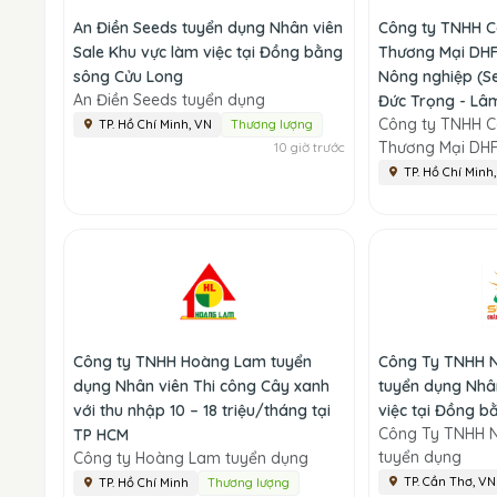
An Điền Seeds tuyển dụng Nhân viên
Công ty TNHH 
Sale Khu vực làm việc tại Đồng bằng
Thương Mại DHF
sông Cửu Long
Nông nghiệp (Se
An Điền Seeds tuyển dụng
Đức Trọng - Lâ
Công ty TNHH 
TP. Hồ Chí Minh, VN
Thương lượng
Thương Mại DHF
10 giờ trước
TP. Hồ Chí Minh
Công ty TNHH Hoàng Lam tuyển
Công Ty TNHH N
dụng Nhân viên Thi công Cây xanh
tuyển dụng Nhâ
với thu nhập 10 – 18 triệu/tháng tại
việc tại Đồng 
Công Ty TNHH N
TP HCM
tuyển dụng
Công ty Hoàng Lam tuyển dụng
TP. Cần Thơ, VN
TP. Hồ Chí Minh
Thương lượng