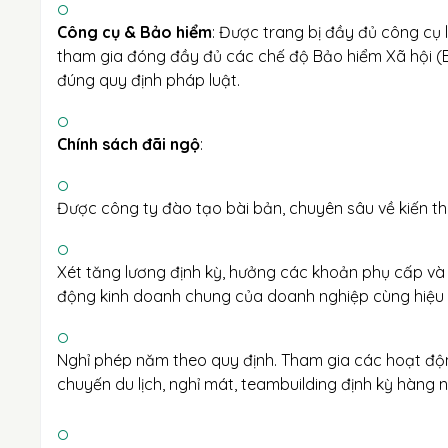
Công cụ & Bảo hiểm
: Được trang bị đầy đủ công cụ
tham gia đóng đầy đủ các chế độ Bảo hiểm Xã hội (B
đúng quy định pháp luật.
Chính sách đãi ngộ
:
Được công ty đào tạo bài bản, chuyên sâu về kiến th
Xét tăng lương định kỳ, hưởng các khoản phụ cấp v
động kinh doanh chung của doanh nghiệp cùng hiệu s
Nghỉ phép năm theo quy định. Tham gia các hoạt động
chuyến du lịch, nghỉ mát, teambuilding định kỳ hàng