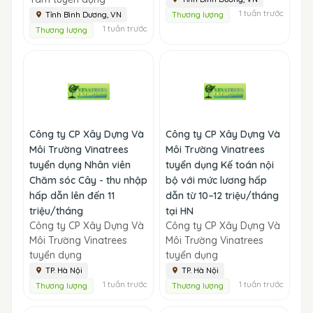
1 tuần trước
Tỉnh Bình Dương, VN
Thương lượng
1 tuần trước
Thương lượng
Công ty CP Xây Dựng Và
Công ty CP Xây Dựng Và
Môi Trường Vinatrees
Môi Trường Vinatrees
tuyển dụng Nhân viên
tuyển dụng Kế toán nội
Chăm sóc Cây - thu nhập
bộ với mức lương hấp
hấp dẫn lên đến 11
dẫn từ 10–12 triệu/tháng
triệu/tháng
tại HN
Công ty CP Xây Dựng Và
Công ty CP Xây Dựng Và
Môi Trường Vinatrees
Môi Trường Vinatrees
tuyển dụng
tuyển dụng
TP. Hà Nội
TP. Hà Nội
1 tuần trước
1 tuần trước
Thương lượng
Thương lượng