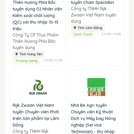
Thiên Hương Phía Bắc
tuyển Chain Specialist
Công ty TNHH Rijk
tuyển dụng 02 Nhân viên
Zwaan Việt Nam tuyển
Kiểm soát chất lượng
dụng
(QC) với thu nhập 10-15
Tỉnh Lâm Đồng
triệu
2 tuần trước
Công Ty CP Thực Phẩm
Cạnh Tranh
Thiên Hương Phía Bắc
tuyển dụng
Tỉnh Hưng Yên
1 tuần trước
Thương lượng
Rijk Zwaan Việt Nam
Nhà Bè Agri tuyển
tuyển Chuyên viên Phát
Chuyên viên Kỹ thuật
triển Sản phẩm tại Lâm
Dịch vụ Máy bay Nông
Đồng
nghiệp (Service
Công ty TNHH Rijk
Technician) - thu nhập