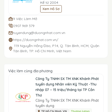
Kể từ 2004
Xem Hồ Sơ
9 Việc Làm Mở
0907 969 379
tuyendung@duongnhat.com.vn
https://duongnhat.com.vn/
119 Nguyễn Hồng Đào, P.14, Q. Tân Bình, HCM, Quận
Tân Bình, TP. Hồ Chí Minh, Việt Nam
Việc làm cùng địa phương
Công Ty TNHH SX TM XNK Khánh Phát
tuyển dụng Nhân viên Kỹ Thuật -Thu
nhập 07 – 15 triệu/tháng tại TP Cần
Thơ
Công Ty TNHH SX TM XNK Khánh Phát
tuyển dụng
TP. Hồ Chí Minh, VN
Thương lượng