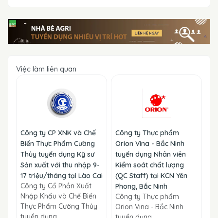
Việc làm liên quan
Công ty CP XNK và Chế
Công ty Thực phẩm
Biến Thực Phẩm Cường
Orion Vina - Bắc Ninh
Thủy tuyển dụng Kỹ sư
tuyển dụng Nhân viên
Sản xuất với thu nhập 9-
Kiểm soát chất lượng
17 triệu/tháng tại Lào Cai
(QC Staff) tại KCN Yên
Công ty Cổ Phần Xuất
Phong, Bắc Ninh
Nhập Khẩu và Chế Biến
Công ty Thực phẩm
Thực Phẩm Cường Thủy
Orion Vina - Bắc Ninh
tuyển dụng
tuyển dụng