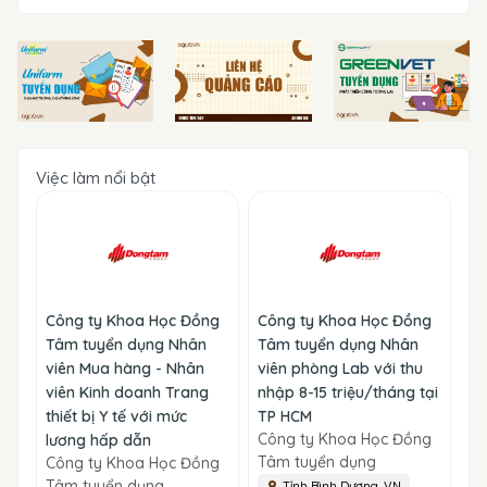
Việc làm nổi bật
Công ty Khoa Học Đồng
Công ty Khoa Học Đồng
Tâm tuyển dụng Nhân
Tâm tuyển dụng Nhân
viên Mua hàng - Nhân
viên phòng Lab với thu
viên Kinh doanh Trang
nhập 8-15 triệu/tháng tại
thiết bị Y tế với mức
TP HCM
Công ty Khoa Học Đồng
lương hấp dẫn
Tâm tuyển dụng
Công ty Khoa Học Đồng
Tâm tuyển dụng
Tỉnh Bình Dương, VN