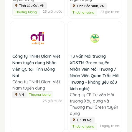
Tỉnh Lào Cai, VN
Tỉnh Bắc Ninh, VN
23 giờ trước
23 giờ trước
Thương lượng
Thương lượng
Công ty TNHH Olam Việt
Tư vấn Môi trường
Nam tuyển dụng Nhân
XD&TM Green tuyển
viên QC tại Tỉnh Đồng
Nhân Viên Môi Trường /
Nai
Nhân Viên Quan Trắc Môi
Công ty TNHH Olam Việt
Trường - không yêu cầu
Nam tuyển dụng
kinh nghiệ
Công ty CP Tư vấn Môi
VN
Thương lượng
23 giờ trước
trường Xây dựng và
Thương mại Green tuyển
dụng
TP. Hà Nội
1 ngày trước
Thương lượng