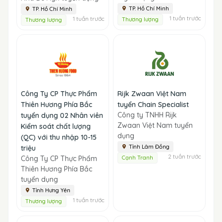
TP. Hồ Chí Minh
TP. Hồ Chí Minh
1 tuần trước
1 tuần trước
Thương lượng
Thương lượng
Công Ty CP Thực Phẩm
Rijk Zwaan Việt Nam
Thiên Hương Phía Bắc
tuyển Chain Specialist
Công ty TNHH Rijk
tuyển dụng 02 Nhân viên
Zwaan Việt Nam tuyển
Kiểm soát chất lượng
dụng
(QC) với thu nhập 10-15
Tỉnh Lâm Đồng
triệu
2 tuần trước
Công Ty CP Thực Phẩm
Cạnh Tranh
Thiên Hương Phía Bắc
tuyển dụng
Tỉnh Hưng Yên
1 tuần trước
Thương lượng