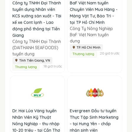
Công ty TNHH Đại Thành
BaF Việt Nam tuyển
tuyển dụng Nhân viên
Chuyên Viên Mua Hàng -
KCS xưởng sản xuất - Tài
Mảng Vật Tư, Bảo Trì -
xế xe Cont lạnh - Lao
tại TP Hồ Chí Minh
Công Ty Nông Nghiệp
động phổ thông tại Tiền
BaF Việt Nam tuyển
Giang
dụng
Công ty TNHH Đại Thành
(DAITHANH SEAFOODS)
TP. Hồ Chí Minh
20 giờ trước
tuyển dụng
Thương lượng
Tỉnh Tiền Giang, VN
18 giờ trước
Thương lượng
Dr. Hai Lúa Vàng tuyển
Evergreen Đầu tư tuyển
Nhân Viên Kỹ Thuật
Thực Tập Sinh Marketing
Nông Nghiệp - thu nhập
- tại Hưng Yên - chấp
10-20 triệu - tại Cần Thơ
nhận sinh viên