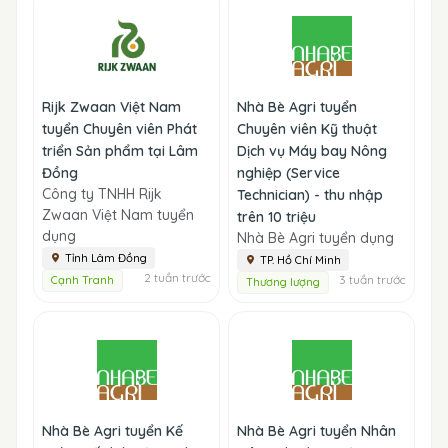
Rijk Zwaan Việt Nam
Nhà Bè Agri tuyển
tuyển Chuyên viên Phát
Chuyên viên Kỹ thuật
triển Sản phẩm tại Lâm
Dịch vụ Máy bay Nông
Đồng
nghiệp (Service
Công ty TNHH Rijk
Technician) - thu nhập
Zwaan Việt Nam tuyển
trên 10 triệu
dụng
Nhà Bè Agri tuyển dụng
Tỉnh Lâm Đồng
TP. Hồ Chí Minh
2 tuần trước
3 tuần trước
Cạnh Tranh
Thương lượng
Nhà Bè Agri tuyển Kế
Nhà Bè Agri tuyển Nhân