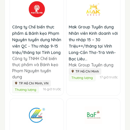
Công ty Chế biến thực
Mak Group Tuyển dụng
phẩm & Bánh kẹo Phạm
Nhân viên Kinh doanh với
Nguyên tuyển dụng Nhân
thu nhập 15 – 30
viên QC - Thu nhập 9-15
Triệu++/tháng tại Vĩnh
triệu/tháng tại Tỉnh Long
Long-Cần Thơ-Trà Vinh-
Công ty TNHH Chế biến
Bạc Liêu...
thực phẩm và Bánh kẹo
Mak Group Tuyển dụng
Phạm Nguyên tuyển
TP. Hồ Chí Minh
dụng
17 giờ trước
Thương lượng
TP. Hồ Chí Minh, VN
16 giờ trước
Thương lượng