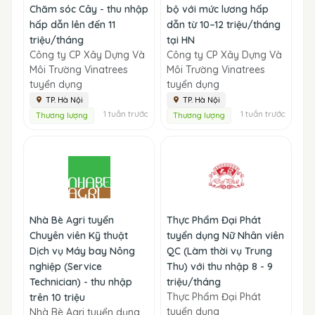
Chăm sóc Cây - thu nhập
bộ với mức lương hấp
hấp dẫn lên đến 11
dẫn từ 10–12 triệu/tháng
triệu/tháng
tại HN
Công ty CP Xây Dựng Và
Công ty CP Xây Dựng Và
Môi Trường Vinatrees
Môi Trường Vinatrees
tuyển dụng
tuyển dụng
TP. Hà Nội
TP. Hà Nội
1 tuần trước
1 tuần trước
Thương lượng
Thương lượng
Nhà Bè Agri tuyển
Thực Phẩm Đại Phát
Chuyên viên Kỹ thuật
tuyển dụng Nữ Nhân viên
Dịch vụ Máy bay Nông
QC (Làm thời vụ Trung
nghiệp (Service
Thu) với thu nhập 8 - 9
Technician) - thu nhập
triệu/tháng
Thực Phẩm Đại Phát
trên 10 triệu
tuyển dụng
Nhà Bè Agri tuyển dụng