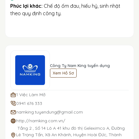
Phúc lợi khác:
Chế độ ốm đau, hiếu hỷ, sinh nhật
theo quy định công ty.
Công Ty Nam King tuyển dụng
Xem Hồ Sơ
1 Việc Làm Mở
0941 676 333
namking.tuyendung@gmail.com
http://namking.com.vn/
Tầng 2 , Số 14 Lô A 41 khu đô thị Geleximco A, Đường
Lê Trọng Tấn, Xã An Khánh, Huyện Hoài Đức, Thành