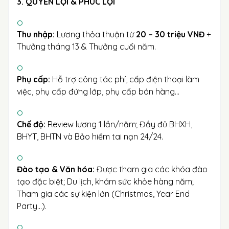
3. QUYỀN LỢI & PHÚC LỢI
Thu nhập:
Lương thỏa thuận từ
20 – 30 triệu VNĐ
+
Thưởng tháng 13 & Thưởng cuối năm.
Phụ cấp:
Hỗ trợ công tác phí, cấp điện thoại làm
việc, phụ cấp đứng lớp, phụ cấp bán hàng...
Chế độ:
Review lương 1 lần/năm; Đầy đủ BHXH,
BHYT, BHTN và Bảo hiểm tai nạn 24/24.
Đào tạo & Văn hóa:
Được tham gia các khóa đào
tạo đặc biệt; Du lịch, khám sức khỏe hàng năm;
Tham gia các sự kiện lớn (Christmas, Year End
Party...).