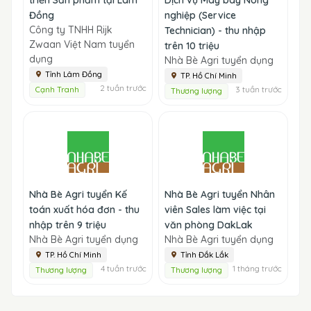
Đồng
nghiệp (Service
Công ty TNHH Rijk
Technician) - thu nhập
Zwaan Việt Nam tuyển
trên 10 triệu
dụng
Nhà Bè Agri tuyển dụng
Tỉnh Lâm Đồng
TP. Hồ Chí Minh
2 tuần trước
3 tuần trước
Cạnh Tranh
Thương lượng
Nhà Bè Agri tuyển Kế
Nhà Bè Agri tuyển Nhân
toán xuất hóa đơn - thu
viên Sales làm việc tại
nhập trên 9 triệu
văn phòng DakLak
Nhà Bè Agri tuyển dụng
Nhà Bè Agri tuyển dụng
TP. Hồ Chí Minh
Tỉnh Đắk Lắk
4 tuần trước
1 tháng trước
Thương lượng
Thương lượng