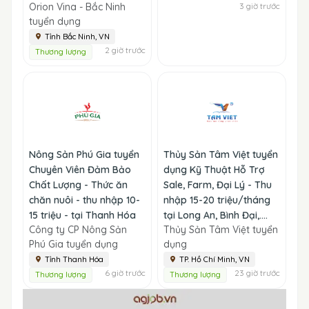
Orion Vina - Bắc Ninh
3 giờ trước
tuyển dụng
Tỉnh Bắc Ninh, VN
2 giờ trước
Thương lượng
Nông Sản Phú Gia tuyển
Thủy Sản Tâm Việt tuyển
Chuyên Viên Đảm Bảo
dụng Kỹ Thuật Hỗ Trợ
Chất Lượng - Thức ăn
Sale, Farm, Đại Lý - Thu
chăn nuôi - thu nhập 10-
nhập 15-20 triệu/tháng
15 triệu - tại Thanh Hóa
tại Long An, Bình Đại,....
Công ty CP Nông Sản
Thủy Sản Tâm Việt tuyển
Phú Gia tuyển dụng
dụng
Tỉnh Thanh Hóa
TP. Hồ Chí Minh, VN
6 giờ trước
23 giờ trước
Thương lượng
Thương lượng