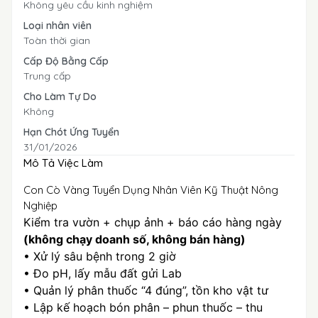
Không yêu cầu kinh nghiệm
Loại nhân viên
Toàn thời gian
Cấp Độ Bằng Cấp
Trung cấp
Cho Làm Tự Do
Không
Hạn Chót Ứng Tuyển
31/01/2026
Mô Tả Việc Làm
Con Cò Vàng Tuyển Dụng Nhân Viên Kỹ Thuật Nông
Nghiệp
Kiểm tra vườn + chụp ảnh + báo cáo hàng ngày
(không chạy doanh số, không bán hàng)
• Xử lý sâu bệnh trong 2 giờ
• Đo pH, lấy mẫu đất gửi Lab
• Quản lý phân thuốc “4 đúng”, tồn kho vật tư
• Lập kế hoạch bón phân – phun thuốc – thu