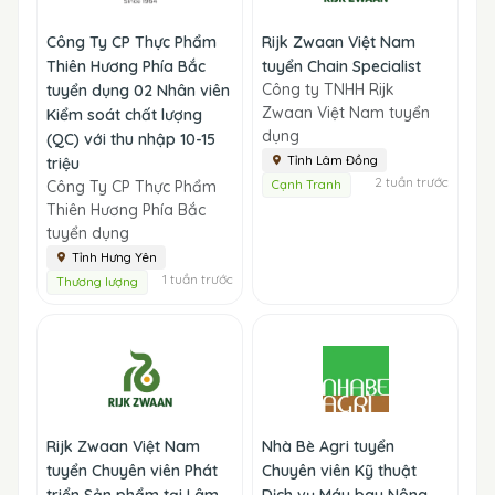
Công Ty CP Thực Phẩm
Rijk Zwaan Việt Nam
Thiên Hương Phía Bắc
tuyển Chain Specialist
Công ty TNHH Rijk
tuyển dụng 02 Nhân viên
Zwaan Việt Nam tuyển
Kiểm soát chất lượng
dụng
(QC) với thu nhập 10-15
Tỉnh Lâm Đồng
triệu
2 tuần trước
Công Ty CP Thực Phẩm
Cạnh Tranh
Thiên Hương Phía Bắc
tuyển dụng
Tỉnh Hưng Yên
1 tuần trước
Thương lượng
Rijk Zwaan Việt Nam
Nhà Bè Agri tuyển
tuyển Chuyên viên Phát
Chuyên viên Kỹ thuật
triển Sản phẩm tại Lâm
Dịch vụ Máy bay Nông