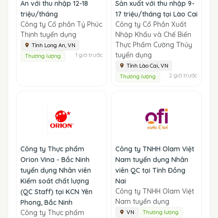
An với thu nhập 12-18
Sản xuất với thu nhập 9-
triệu/tháng
17 triệu/tháng tại Lào Cai
Công ty Cổ phần Tỷ Phúc
Công ty Cổ Phần Xuất
Thịnh tuyển dụng
Nhập Khẩu và Chế Biến
Thực Phẩm Cường Thủy
Tỉnh Long An, VN
tuyển dụng
1 giờ trước
Thương lượng
Tỉnh Lào Cai, VN
2 giờ trước
Thương lượng
Công ty Thực phẩm
Công ty TNHH Olam Việt
Orion Vina - Bắc Ninh
Nam tuyển dụng Nhân
tuyển dụng Nhân viên
viên QC tại Tỉnh Đồng
Kiểm soát chất lượng
Nai
Công ty TNHH Olam Việt
(QC Staff) tại KCN Yên
Nam tuyển dụng
Phong, Bắc Ninh
Công ty Thực phẩm
VN
Thương lượng