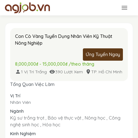
Con Cò Vàng Tuyển Dụng Nhân Viên Kỹ Thuật
Nông Nghiệp
Ứng Tuyển Ngay
8,000,000₫ - 15,000,000₫ /theo tháng
1 Vị Trí Trống
390 Lượt Xem
TP. Hồ Chí Minh
Tổng Quan Việc Làm
Vị Trí
Nhân Viên
Ngành
Kỹ sư trồng trọt ,
Bảo vệ thực vật ,
Nông học ,
Công
nghệ sinh học ,
Hóa học
Kinh Nghiệm