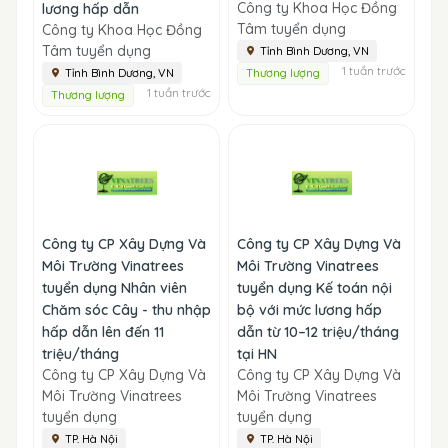
Công ty Khoa Học Đồng
lương hấp dẫn
Tâm tuyển dụng
Công ty Khoa Học Đồng
Tâm tuyển dụng
Tỉnh Bình Dương, VN
1 tuần trước
Tỉnh Bình Dương, VN
Thương lượng
1 tuần trước
Thương lượng
Công ty CP Xây Dựng Và
Công ty CP Xây Dựng Và
Môi Trường Vinatrees
Môi Trường Vinatrees
tuyển dụng Nhân viên
tuyển dụng Kế toán nội
Chăm sóc Cây - thu nhập
bộ với mức lương hấp
hấp dẫn lên đến 11
dẫn từ 10–12 triệu/tháng
triệu/tháng
tại HN
Công ty CP Xây Dựng Và
Công ty CP Xây Dựng Và
Môi Trường Vinatrees
Môi Trường Vinatrees
tuyển dụng
tuyển dụng
TP. Hà Nội
TP. Hà Nội