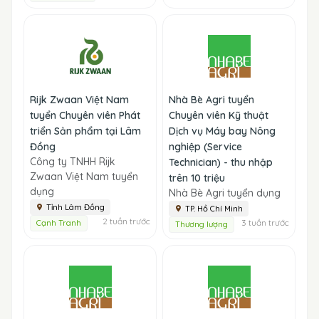
Rijk Zwaan Việt Nam
Nhà Bè Agri tuyển
tuyển Chuyên viên Phát
Chuyên viên Kỹ thuật
triển Sản phẩm tại Lâm
Dịch vụ Máy bay Nông
Đồng
nghiệp (Service
Công ty TNHH Rijk
Technician) - thu nhập
Zwaan Việt Nam tuyển
trên 10 triệu
dụng
Nhà Bè Agri tuyển dụng
Tỉnh Lâm Đồng
TP. Hồ Chí Minh
2 tuần trước
3 tuần trước
Cạnh Tranh
Thương lượng