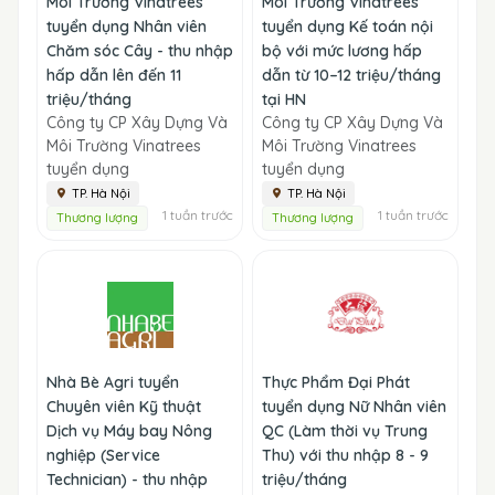
Môi Trường Vinatrees
Môi Trường Vinatrees
tuyển dụng Nhân viên
tuyển dụng Kế toán nội
Chăm sóc Cây - thu nhập
bộ với mức lương hấp
hấp dẫn lên đến 11
dẫn từ 10–12 triệu/tháng
triệu/tháng
tại HN
Công ty CP Xây Dựng Và
Công ty CP Xây Dựng Và
Môi Trường Vinatrees
Môi Trường Vinatrees
tuyển dụng
tuyển dụng
TP. Hà Nội
TP. Hà Nội
1 tuần trước
1 tuần trước
Thương lượng
Thương lượng
Nhà Bè Agri tuyển
Thực Phẩm Đại Phát
Chuyên viên Kỹ thuật
tuyển dụng Nữ Nhân viên
Dịch vụ Máy bay Nông
QC (Làm thời vụ Trung
nghiệp (Service
Thu) với thu nhập 8 - 9
Technician) - thu nhập
triệu/tháng