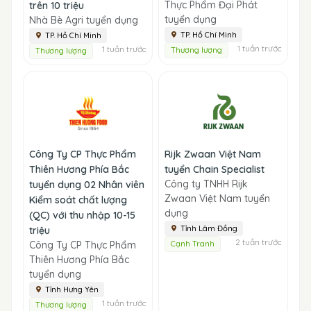
Thực Phẩm Đại Phát
trên 10 triệu
tuyển dụng
Nhà Bè Agri tuyển dụng
TP. Hồ Chí Minh
TP. Hồ Chí Minh
1 tuần trước
1 tuần trước
Thương lượng
Thương lượng
Công Ty CP Thực Phẩm
Rijk Zwaan Việt Nam
Thiên Hương Phía Bắc
tuyển Chain Specialist
Công ty TNHH Rijk
tuyển dụng 02 Nhân viên
Zwaan Việt Nam tuyển
Kiểm soát chất lượng
dụng
(QC) với thu nhập 10-15
Tỉnh Lâm Đồng
triệu
2 tuần trước
Công Ty CP Thực Phẩm
Cạnh Tranh
Thiên Hương Phía Bắc
tuyển dụng
Tỉnh Hưng Yên
1 tuần trước
Thương lượng