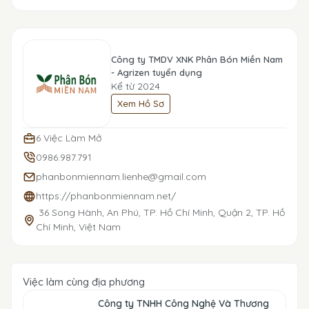
Công ty TMDV XNK Phân Bón Miền Nam
- Agrizen tuyển dụng
Kể từ 2024
Xem Hồ Sơ
6 Việc Làm Mở
0986.987.791
phanbonmiennam.lienhe@gmail.com
https://phanbonmiennam.net/
36 Song Hành, An Phú, TP. Hồ Chí Minh, Quận 2, TP. Hồ
Chí Minh, Việt Nam
Việc làm cùng địa phương
Công ty TNHH Công Nghệ Và Thương