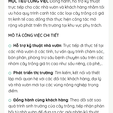
MỤC TIÊU CÔNG VIỆC
Đồng hành, hỗ trợ kỹ thuật
trực tiếp cho các nhà vườn và khách hàng nhằm tối
ưu hóa quy trình canh tác các loại cây trồng có giá
trị kinh tế cao; đồng thời thực hiện công tác mở
rộng và phát triển thị trường tại khu vực phụ trách.
MÔ TẢ CÔNG VIỆC CHI TIẾT
Hỗ trợ kỹ thuật nhà vườn
: Trực tiếp đi thực tế tại
các nhà vườn ở các tỉnh, tư vấn quy trình chăm sóc,
bón phân, phòng trừ sâu bệnh chuyên sâu trên các
nhóm cây trồng giá trị cao như: sầu riêng, cà phê,...
Phát triển thị trường
: Tìm kiếm, kết nối và thiết
lập mối quan hệ với các đối tác khách hàng, đại lý
và nhà vườn mới tại các vùng nông nghiệp trọng
điểm.
Đồng hành cùng khách hàng
: Theo dõi sát sao
quá trình sinh trưởng của cây trồng, tiếp nhận phản
hồi từ nhà vườn để đưa ra các giải pháp kỹ thuật