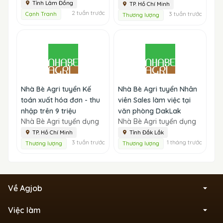
Tỉnh Lâm Đồng
TP. Hồ Chí Minh
2 tuần trước
3 tuần trước
Cạnh Tranh
Thương lượng
Nhà Bè Agri tuyển Kế
Nhà Bè Agri tuyển Nhân
toán xuất hóa đơn - thu
viên Sales làm việc tại
nhập trên 9 triệu
văn phòng DakLak
Nhà Bè Agri tuyển dụng
Nhà Bè Agri tuyển dụng
TP. Hồ Chí Minh
Tỉnh Đắk Lắk
3 tuần trước
1 tháng trước
Thương lượng
Thương lượng
Về Agjob
Việc làm