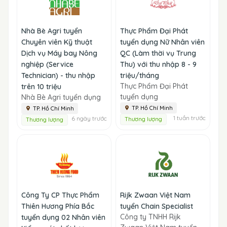
Nhà Bè Agri tuyển
Thực Phẩm Đại Phát
Chuyên viên Kỹ thuật
tuyển dụng Nữ Nhân viên
Dịch vụ Máy bay Nông
QC (Làm thời vụ Trung
nghiệp (Service
Thu) với thu nhập 8 - 9
Technician) - thu nhập
triệu/tháng
Thực Phẩm Đại Phát
trên 10 triệu
tuyển dụng
Nhà Bè Agri tuyển dụng
TP. Hồ Chí Minh
TP. Hồ Chí Minh
1 tuần trước
6 ngày trước
Thương lượng
Thương lượng
Công Ty CP Thực Phẩm
Rijk Zwaan Việt Nam
Thiên Hương Phía Bắc
tuyển Chain Specialist
Công ty TNHH Rijk
tuyển dụng 02 Nhân viên