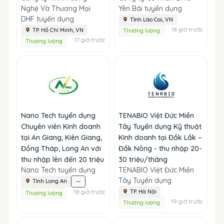
Nghệ Và Thương Mại
Yên Bái tuyển dụng
DHF tuyển dụng
Tỉnh Lào Cai, VN
18 giờ trước
TP. Hồ Chí Minh, VN
Thương lượng
17 giờ trước
Thương lượng
Nano Tech tuyển dụng
TENABIO Việt Đức Miền
Chuyên viên Kinh doanh
Tây Tuyển dụng Kỹ thuật
tại An Giang, Kiên Giang,
Kinh doanh tại Đắk Lắk –
Đồng Tháp, Long An với
Đắk Nông - thu nhập 20-
thu nhập lên đến 20 triệu
30 triệu/tháng
Nano Tech tuyển dụng
TENABIO Việt Đức Miền
Tây Tuyển dụng
Tỉnh Long An
18 giờ trước
TP. Hà Nội
Thương lượng
19 giờ trước
Thương lượng