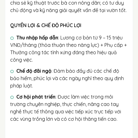
chia sẻ kỹ thuật trước bà con nông dân; có tư duy
chủ động và kỹ năng giải quyết vấn đề tại vườn tốt.
QUYỀN LỢI & CHẾ ĐỘ PHÚC LỢI
Thu nhập hấp dẫn
: Lương cơ bản từ 9 – 15 triệu
VNĐ/tháng (thỏa thuận theo năng lực) + Phụ cấp +
Thưởng công tác tỉnh xứng đáng theo hiệu quả
công việc.
Chế độ đãi ngộ
: Đảm bảo đầy đủ các chế độ
bảo hiểm, phúc lợi và các ngày nghỉ theo quy định
pháp luật.
Cơ hội phát triển
: Được làm việc trong môi
trường chuyên nghiệp, thực chiến, nâng cao tay
nghề thực tế thông qua việc tiếp xúc trực tiếp với
các vùng trồng lớn và có cơ hội thăng tiến cao.