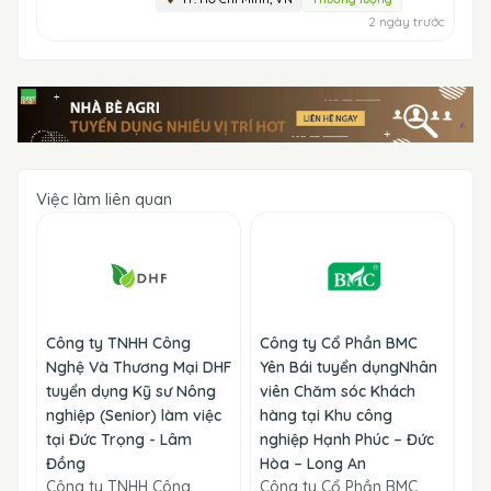
2 ngày trước
Việc làm liên quan
Công ty TNHH Công
Công ty Cổ Phần BMC
Nghệ Và Thương Mại DHF
Yên Bái tuyển dụngNhân
tuyển dụng Kỹ sư Nông
viên Chăm sóc Khách
nghiệp (Senior) làm việc
hàng tại Khu công
tại Đức Trọng - Lâm
nghiệp Hạnh Phúc – Đức
Đồng
Hòa – Long An
Công ty TNHH Công
Công ty Cổ Phần BMC