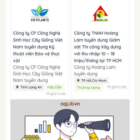
Công ty CP Công Nghệ
Công ty TNHH Hoàng
Sinh Học Cây Giống Việt
Lam tuyển dụng Giám
Nam tuyển dụng Kỹ
sát Thi công Xây dựng
thuật viên Bảo vệ thực
với thu nhập 10 – 18
vật
triệu/tháng tại TP HCM
Công ty CP Công Nghệ
Công ty Hoàng Lam
Sinh Học Cây Giống Việt
tuyển dụng
Nam tuyển dụng
TP. Hồ Chí Minh
19 giờ trước
Tỉnh Long An
Hấp Dẫn
Thương lượng
19 giờ trước