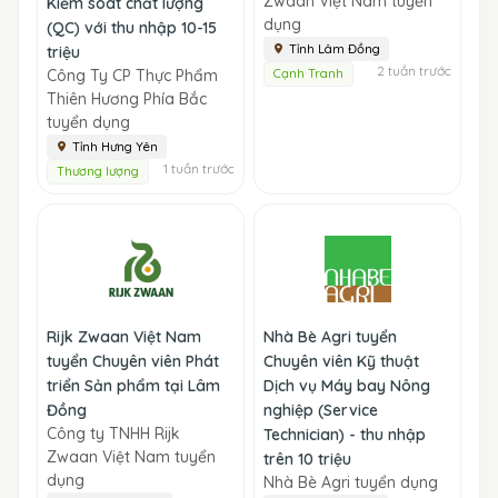
Zwaan Việt Nam tuyển
Kiểm soát chất lượng
dụng
(QC) với thu nhập 10-15
Tỉnh Lâm Đồng
triệu
2 tuần trước
Công Ty CP Thực Phẩm
Cạnh Tranh
Thiên Hương Phía Bắc
tuyển dụng
Tỉnh Hưng Yên
1 tuần trước
Thương lượng
Rijk Zwaan Việt Nam
Nhà Bè Agri tuyển
tuyển Chuyên viên Phát
Chuyên viên Kỹ thuật
triển Sản phẩm tại Lâm
Dịch vụ Máy bay Nông
Đồng
nghiệp (Service
Công ty TNHH Rijk
Technician) - thu nhập
Zwaan Việt Nam tuyển
trên 10 triệu
dụng
Nhà Bè Agri tuyển dụng