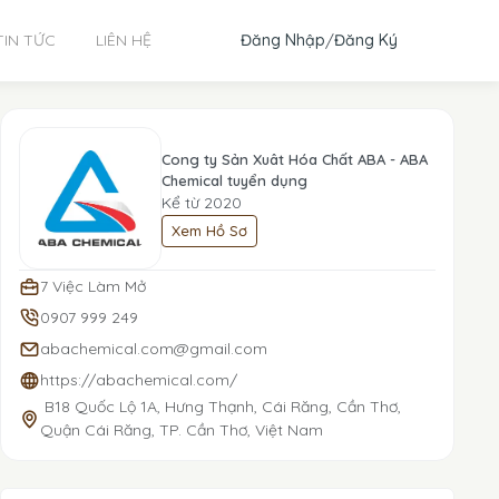
Đăng Nhập
/
Đăng Ký
TIN TỨC
LIÊN HỆ
Cong ty Sản Xuât Hóa Chất ABA - ABA
Chemical tuyển dụng
Kể từ 2020
Xem Hồ Sơ
7 Việc Làm Mở
0907 999 249
abachemical.com@gmail.com
https://abachemical.com/
B18 Quốc Lộ 1A, Hưng Thạnh, Cái Răng, Cần Thơ,
Quận Cái Răng, TP. Cần Thơ, Việt Nam