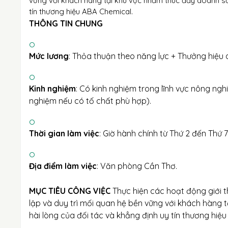
vững với khách hàng tại khu vực nhằm thúc đẩy doanh số
tín thương hiệu ABA Chemical.
THÔNG TIN CHUNG
Mức lương
: Thỏa thuận theo năng lực + Thưởng hiệu 
Kinh nghiệm
: Có kinh nghiệm trong lĩnh vực nông ngh
nghiệm nếu có tố chất phù hợp).
Thời gian làm việc
: Giờ hành chính từ Thứ 2 đến Thứ 7
Địa điểm làm việc
: Văn phòng Cần Thơ.
MỤC TIÊU CÔNG VIỆC
Thực hiện các hoạt động giới th
lập và duy trì mối quan hệ bền vững với khách hàng
hài lòng của đối tác và khẳng định uy tín thương hiệ