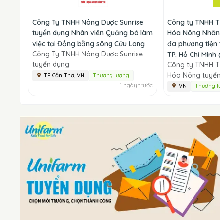
Công Ty TNHH Nông Dược Sunrise
Công ty TNHH 
tuyển dụng Nhân viên Quảng bá làm
Hóa Nông Nhân 
việc tại Đồng bằng sông Cửu Long
đa phương tiện 
Công Ty TNHH Nông Dược Sunrise
TP. Hồ Chí Minh 
tuyển dụng
Công ty TNHH 
Hóa Nông tuyể
TP. Cần Thơ, VN
Thương lượng
1 ngày trước
VN
Thương l