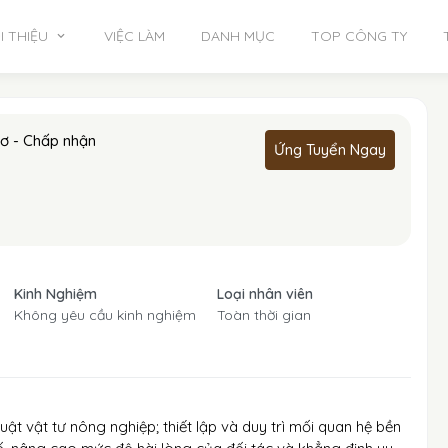
I THIỆU
VIỆC LÀM
DANH MỤC
TOP CÔNG TY
hơ - Chấp nhận
Ứng Tuyển Ngay
Kinh Nghiệm
Loại nhân viên
Không yêu cầu kinh nghiệm
Toàn thời gian
uật vật tư nông nghiệp; thiết lập và duy trì mối quan hệ bền