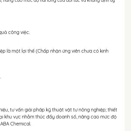
, nâng cao mức độ hài lòng của đối tác và khẳng định uy
quả công việc.
iệp là một lợi thế (Chấp nhận ứng viên chưa có kinh
.
iệu, tư vấn giải pháp kỹ thuật vật tư nông nghiệp; thiết
 tại khu vực nhằm thúc đẩy doanh số, nâng cao mức độ
u ABA Chemical.