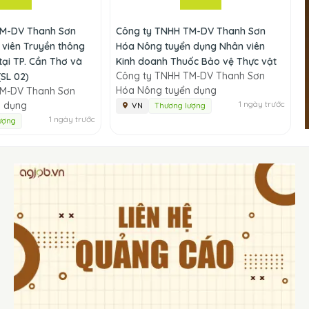
TM-DV Thanh Sơn
Công ty TNHH TM-DV Thanh Sơn
viên Truyền thông
Hóa Nông tuyển dụng Nhân viên
tại TP. Cần Thơ và
Kinh doanh Thuốc Bảo vệ Thực vật
Công ty TNHH TM-DV Thanh Sơn
(SL 02)
Hóa Nông tuyển dụng
TM-DV Thanh Sơn
1 ngày trước
n dụng
VN
Thương lượng
1 ngày trước
ượng