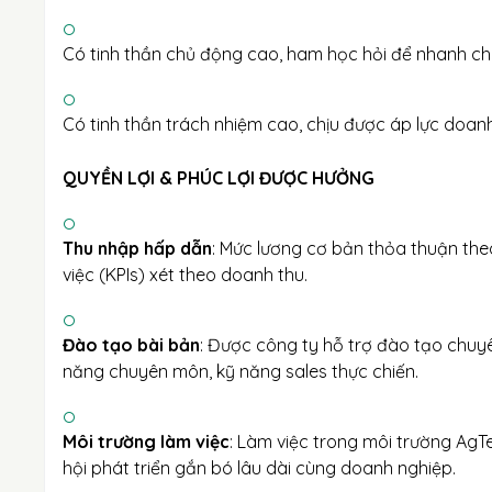
Có tinh thần chủ động cao, ham học hỏi để nhanh ch
Có tinh thần trách nhiệm cao, chịu được áp lực doanh
QUYỀN LỢI & PHÚC LỢI ĐƯỢC HƯỞNG
Thu nhập hấp dẫn
: Mức lương cơ bản thỏa thuận the
việc (KPIs) xét theo doanh thu.
Đào tạo bài bản
: Được công ty hỗ trợ đào tạo chuy
năng chuyên môn, kỹ năng sales thực chiến.
Môi trường làm việc
: Làm việc trong môi trường AgTe
hội phát triển gắn bó lâu dài cùng doanh nghiệp.