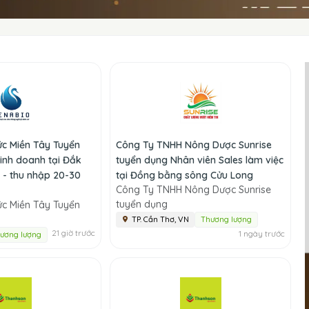
ức Miền Tây Tuyển
Công Ty TNHH Nông Dược Sunrise
inh doanh tại Đắk
tuyển dụng Nhân viên Sales làm việc
 - thu nhập 20-30
tại Đồng bằng sông Cửu Long
Công Ty TNHH Nông Dược Sunrise
tuyển dụng
ức Miền Tây Tuyển
TP. Cần Thơ, VN
Thương lượng
21 giờ trước
1 ngày trước
ương lượng