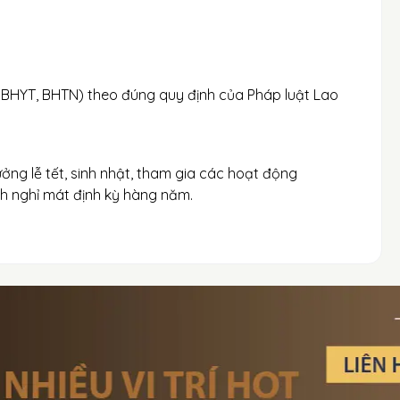
 BHYT, BHTN) theo đúng quy định của Pháp luật Lao
ởng lễ tết, sinh nhật, tham gia các hoạt động
ch nghỉ mát định kỳ hàng năm.