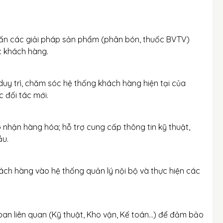
tư vấn các giải pháp sản phẩm (phân bón, thuốc BVTV)
c khách hàng.
 duy trì, chăm sóc hệ thống khách hàng hiện tại của
c đối tác mới.
o nhận hàng hóa; hỗ trợ cung cấp thông tin kỹ thuật,
ầu.
 khách hàng vào hệ thống quản lý nội bộ và thực hiện các
an liên quan (Kỹ thuật, Kho vận, Kế toán...) để đảm bảo