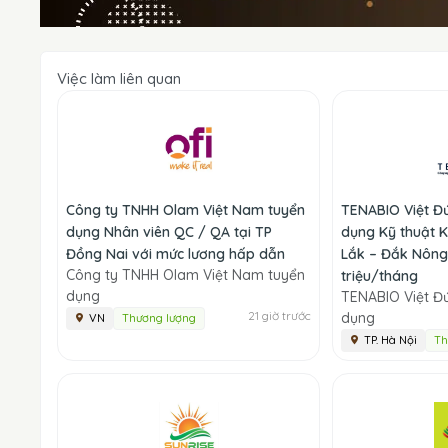
Việc làm liên quan
Công ty TNHH Olam Việt Nam tuyển
TENABIO Việt Đ
dụng Nhân viên QC / QA tại TP
dụng Kỹ thuật K
Đồng Nai với mức lương hấp dẫn
Lắk – Đắk Nông
Công ty TNHH Olam Việt Nam tuyển
triệu/tháng
dụng
TENABIO Việt Đ
21 giờ trước
dụng
VN
Thương lượng
TP. Hà Nội
Th