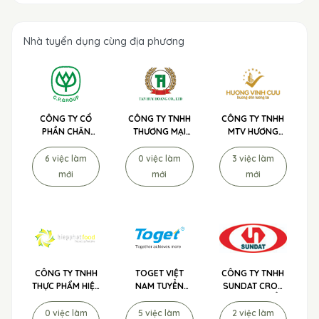
Nhà tuyển dụng cùng địa phương
CÔNG TY CỔ
CÔNG TY TNHH
CÔNG TY TNHH
PHẦN CHĂN
THƯƠNG MẠI
MTV HƯƠNG
NUÔI C.P. VIỆT
DỊCH VỤ TƯ VẤN
VĨNH CỬU
NAM
MÔI TRƯỜNG
6 việc làm
0 việc làm
3 việc làm
TÂN HUY
mới
mới
mới
HOÀNG
CÔNG TY TNHH
TOGET VIỆT
CÔNG TY TNHH
THỰC PHẨM HIỆP
NAM TUYỂN
SUNDAT CROP
PHÁT
DỤNG
SCIENCE TUYỂN
DỤNG
0 việc làm
5 việc làm
2 việc làm