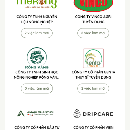
CÔNG TY TNHH NGUYÊN
CÔNG TY VINCO AGRI
LIỆU NÔNG NGHIỆP
TUYỂN DỤNG
MEKONG TUYỂN DỤNG
2 việc làm mới
6 việc làm mới
CÔNG TY TNHH SINH HỌC
CÔNG TY CỔ PHẦN GENTA
NÔNG NGHIỆP RỒNG VÀNG
THỤY SĨ TUYỂN DỤNG
TUYỂN DỤNG
0 việc làm mới
2 việc làm mới
CÔNG TY CỔ PHẦN ĐẦU TƯ
CÔNG TY CỔ PHẦN VIỆN