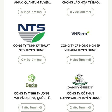
AMAKI QUANTUM TUYỂN
CHỐNG LÃO HÓA TẾ BÀO
DỤNG
DRIPCARE TUYỂN DỤNG
0 việc làm mới
0 việc làm mới
CÔNG TY TNHH KỸ THUẬT
CÔNG TY CP NÔNG NGHIỆP
NTS TUYỂN DỤNG
VNFARM TUYỂN DỤNG
0 việc làm mới
9 việc làm mới
CÔNG TY TNHH THƯƠNG
CÔNG TY CỔ PHẦN
MẠI VÀ DỊCH VỤ QUỐC TẾ
DANNYGREEN TUYỂN DỤNG
TIP TO MÃ LAI TUYỂN DỤNG
1 việc làm mới
2 việc làm mới