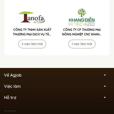
CÔNG TY TNHH SẢN XUẤT
CÔNG TY CP THƯƠNG MẠI
THƯƠNG MẠI DỊCH VỤ TÂN
NÔNG NGHIỆP CNC KHANG
NÔNG PHÁT - PHÂN BÓN 3
ĐIỀN TUYỂN DỤNG
TỐT TUYỂN DỤNG
2 việc làm mới
1 việc làm mới
Về Agjob
Việc làm
Hỗ trợ
____