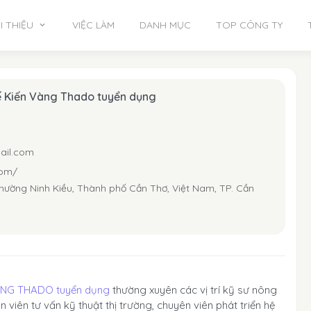
I THIỆU
VIỆC LÀM
DANH MỤC
TOP CÔNG TY
ế Kiến Vàng Thado tuyển dụng
ail.com
com/
ường Ninh Kiều, Thành phố Cần Thơ, Việt Nam, TP. Cần
ÀNG THADO tuyển dụng
thường xuyên các vị trí kỹ sư nông
 viên tư vấn kỹ thuật thị trường, chuyên viên phát triển hệ