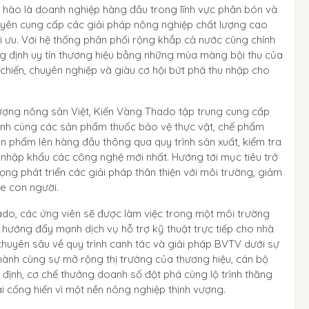
ự hào là doanh nghiệp hàng đầu trong lĩnh vực phân bón và
uyên cung cấp các giải pháp nông nghiệp chất lượng cao
 ưu. Với hệ thống phân phối rộng khắp cả nước cùng chính
g định uy tín thương hiệu bằng những mùa màng bội thu của
chiến, chuyên nghiệp và giàu cơ hội bứt phá thu nhập cho
ợng nông sản Việt, Kiến Vàng Thado tập trung cung cấp
inh cùng các sản phẩm thuốc bảo vệ thực vật, chế phẩm
sản phẩm lên hàng đầu thông qua quy trình sản xuất, kiểm tra
 nhập khẩu các công nghệ mới nhất. Hướng tới mục tiêu trở
ọng phát triển các giải pháp thân thiện với môi trường, giảm
ỏe con người.
do, các ứng viên sẽ được làm việc trong một môi trường
h hướng đẩy mạnh dịch vụ hỗ trợ kỹ thuật trực tiếp cho nhà
 chuyên sâu về quy trình canh tác và giải pháp BVTV dưới sự
hành cùng sự mở rộng thị trường của thương hiệu, cán bộ
định, cơ chế thưởng doanh số đột phá cùng lộ trình thăng
ài cống hiến vì một nền nông nghiệp thịnh vượng.