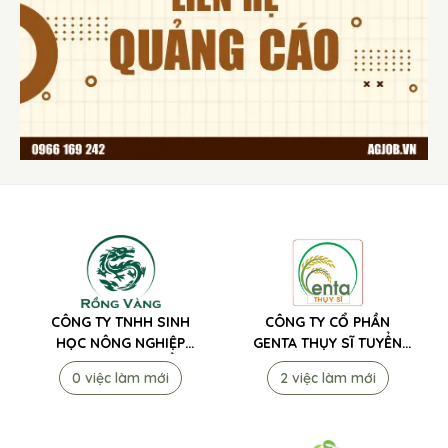
CÔNG TY TNHH SINH
CÔNG TY CỔ PHẦN
HỌC NÔNG NGHIỆP
GENTA THỤY SĨ TUYỂN
RỒNG VÀNG TUYỂN
DỤNG
0 việc làm mới
2 việc làm mới
DỤNG