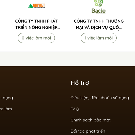
CÔNG TY TNHH PHÁT
CÔNG TY TNHH THƯƠNG
TRIỂN NÔNG NGHIỆP
MẠI VÀ DỊCH VỤ QUỐC
VIỆT NAM (AGRIVIET)
TẾ TIP TO MÃ LAI TUYỂN
0 việc làm mới
1 việc làm mới
TUYỂN DỤNG
DỤNG
Hỗ trợ
ển dụng
Điều kiện, điều khoản sử dụng
ệc làm
FAQ
Chính sách bảo mật
Đối tác phát triển