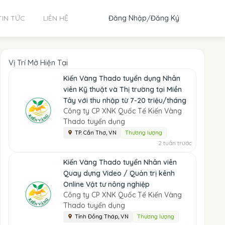
Đăng Nhập
/
Đăng Ký
TIN TỨC
LIÊN HỆ
Vị Trí Mở Hiện Tại
Kiến Vàng Thado tuyển dụng Nhân
viên Kỹ thuật và Thị trường tại Miền
Tây với thu nhập từ 7-20 triệu/tháng
Công ty CP XNK Quốc Tế Kiến Vàng
Thado tuyển dụng
TP. Cần Thơ, VN
Thương lượng
2 tuần trước
Kiến Vàng Thado tuyển Nhân viên
Quay dựng Video / Quản trị kênh
Online Vật tư nông nghiệp
Công ty CP XNK Quốc Tế Kiến Vàng
Thado tuyển dụng
Tỉnh Đồng Tháp, VN
Thương lượng