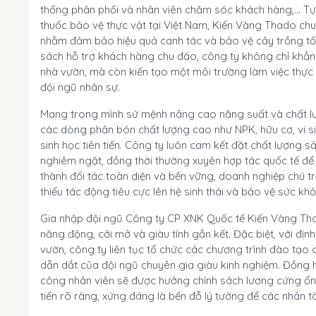
thống phân phối và nhân viên chăm sóc khách hàng,... T
thuốc bảo vệ thực vật tại Việt Nam, Kiến Vàng Thado ch
nhằm đảm bảo hiệu quả canh tác và bảo vệ cây trồng tối
sách hỗ trợ khách hàng chu đáo, công ty không chỉ khẳn
nhà vườn, mà còn kiến tạo một môi trường làm việc thực 
đội ngũ nhân sự.
Mang trong mình sứ mệnh nâng cao năng suất và chất lư
các dòng phân bón chất lượng cao như NPK, hữu cơ, vi s
sinh học tiên tiến. Công ty luôn cam kết đặt chất lượng 
nghiêm ngặt, đồng thời thường xuyên hợp tác quốc tế để
thành đối tác toàn diện và bền vững, doanh nghiệp chú tr
thiểu tác động tiêu cực lên hệ sinh thái và bảo vệ sức kh
Gia nhập đội ngũ Công ty CP XNK Quốc tế Kiến Vàng Tha
năng động, cởi mở và giàu tính gắn kết. Đặc biệt, với địn
vườn, công ty liên tục tổ chức các chương trình đào tạo
dẫn dắt của đội ngũ chuyên gia giàu kinh nghiệm. Đồng 
công nhân viên sẽ được hưởng chính sách lương cứng ổn 
tiến rõ ràng, xứng đáng là bến đỗ lý tưởng để các nhân t