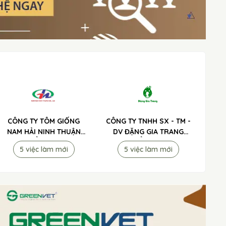
CÔNG TY TÔM GIỐNG
CÔNG TY TNHH SX - TM -
NAM HẢI NINH THUẬN
DV ĐẶNG GIA TRANG
TUYỂN DỤNG
TUYỂN DỤNG
5 việc làm mới
5 việc làm mới