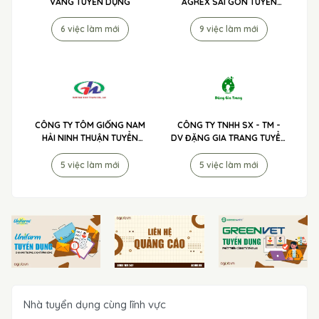
VÀNG TUYỂN DỤNG
AGREX SÀI GÒN TUYỂN
DỤNG
6 việc làm mới
9 việc làm mới
CÔNG TY TÔM GIỐNG NAM
CÔNG TY TNHH SX - TM -
HẢI NINH THUẬN TUYỂN
DV ĐẶNG GIA TRANG TUYỂN
DỤNG
DỤNG
5 việc làm mới
5 việc làm mới
Nhà tuyển dụng cùng lĩnh vực