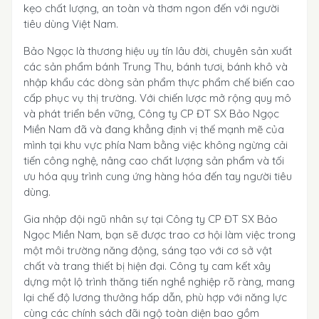
kẹo chất lượng, an toàn và thơm ngon đến với người
tiêu dùng Việt Nam.
Bảo Ngọc là thương hiệu uy tín lâu đời, chuyên sản xuất
các sản phẩm bánh Trung Thu, bánh tươi, bánh khô và
nhập khẩu các dòng sản phẩm thực phẩm chế biến cao
cấp phục vụ thị trường. Với chiến lược mở rộng quy mô
và phát triển bền vững, Công ty CP ĐT SX Bảo Ngọc
Miền Nam đã và đang khẳng định vị thế mạnh mẽ của
mình tại khu vực phía Nam bằng việc không ngừng cải
tiến công nghệ, nâng cao chất lượng sản phẩm và tối
ưu hóa quy trình cung ứng hàng hóa đến tay người tiêu
dùng.
Gia nhập đội ngũ nhân sự tại Công ty CP ĐT SX Bảo
Ngọc Miền Nam, bạn sẽ được trao cơ hội làm việc trong
một môi trường năng động, sáng tạo với cơ sở vật
chất và trang thiết bị hiện đại. Công ty cam kết xây
dựng một lộ trình thăng tiến nghề nghiệp rõ ràng, mang
lại chế độ lương thưởng hấp dẫn, phù hợp với năng lực
cùng các chính sách đãi ngộ toàn diện bao gồm