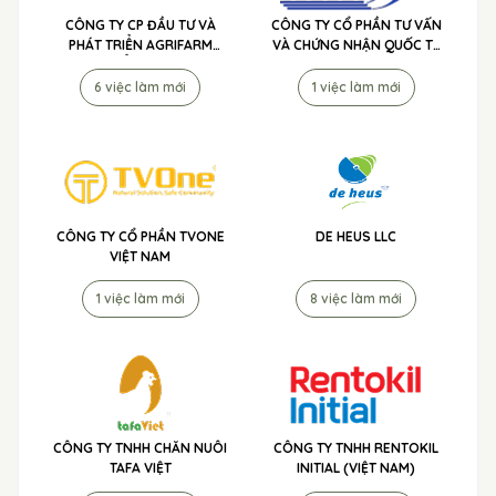
CÔNG TY CP ĐẦU TƯ VÀ
CÔNG TY CỔ PHẦN TƯ VẤN
PHÁT TRIỂN AGRIFARM
VÀ CHỨNG NHẬN QUỐC TẾ
TUYỂN DỤNG
ISOCUS
6 việc làm mới
1 việc làm mới
CÔNG TY CỔ PHẦN TVONE
DE HEUS LLC
VIỆT NAM
1 việc làm mới
8 việc làm mới
CÔNG TY TNHH CHĂN NUÔI
CÔNG TY TNHH RENTOKIL
TAFA VIỆT
INITIAL (VIỆT NAM)