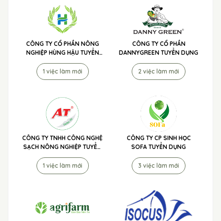
CÔNG TY CỔ PHẦN NÔNG
CÔNG TY CỔ PHẦN
NGHIỆP HÙNG HẬU TUYỂN
DANNYGREEN TUYỂN DỤNG
DỤNG
1 việc làm mới
2 việc làm mới
CÔNG TY TNHH CÔNG NGHỆ
CÔNG TY CP SINH HỌC
SẠCH NÔNG NGHIỆP TUYỂN
SOFA TUYỂN DỤNG
DỤNG
1 việc làm mới
3 việc làm mới