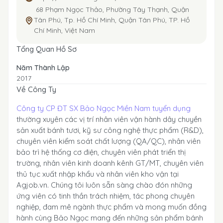
68 Phạm Ngọc Thảo, Phường Tây Thạnh, Quận
Tân Phú, Tp. Hồ Chí Minh, Quận Tân Phú, TP. Hồ
Chí Minh, Việt Nam
Tổng Quan Hồ Sơ
Năm Thành Lập
2017
Về Công Ty
Công ty CP ĐT SX Bảo Ngọc Miền Nam tuyển dụng
thường xuyên các vị trí nhân viên vận hành dây chuyền
sản xuất bánh tươi, kỹ sư công nghệ thực phẩm (R&D),
chuyên viên kiểm soát chất lượng (QA/QC), nhân viên
bảo trì hệ thống cơ điện, chuyên viên phát triển thị
trường, nhân viên kinh doanh kênh GT/MT, chuyên viên
thủ tục xuất nhập khẩu và nhân viên kho vận tại
Agjob.vn. Chúng tôi luôn sẵn sàng chào đón những
ứng viên có tinh thần trách nhiệm, tác phong chuyên
nghiệp, đam mê ngành thực phẩm và mong muốn đồng
hành cùng Bảo Ngọc mang đến những sản phẩm bánh