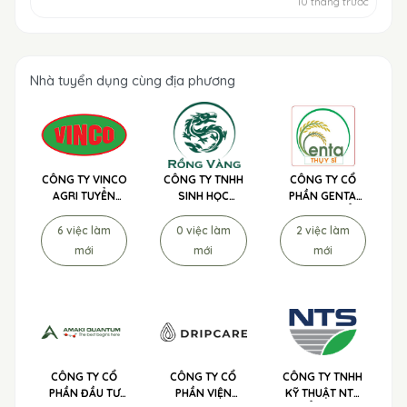
10 tháng trước
Nhà tuyển dụng cùng địa phương
CÔNG TY VINCO
CÔNG TY TNHH
CÔNG TY CỔ
AGRI TUYỂN
SINH HỌC
PHẦN GENTA
DỤNG
NÔNG NGHIỆP
THỤY SĨ TUYỂN
RỒNG VÀNG
DỤNG
6 việc làm
0 việc làm
2 việc làm
TUYỂN DỤNG
mới
mới
mới
CÔNG TY CỔ
CÔNG TY CỔ
CÔNG TY TNHH
PHẦN ĐẦU TƯ
PHẦN VIỆN
KỸ THUẬT NTS