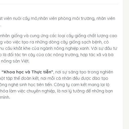
ật viên nuôi cấy mô,nhân viên phòng môi trường, nhân viên
.
u, nhân giống và cung ứng các loại cây giống chất lượng cao
ng vào việc tạo ra những dòng cây giống sạch bệnh, có
 nhu cầu khắt khe của ngành nông nghiệp xanh. Với sự đầu tư
 là đối tác tin cậy của các nông trường, hợp tác xã và bà
 nông sản Việt.
g
“Khoa học và Thực tiễn”
, nơi sự sáng tạo trong nghiên
 một tập thể đoàn kết, nơi mỗi cá nhân đều được đào tạo
ng nghệ sinh học tiên tiến. Công ty cam kết mang lại lộ
n hóa làm việc chuyên nghiệp, là nơi lý tưởng để những bạn
mình.