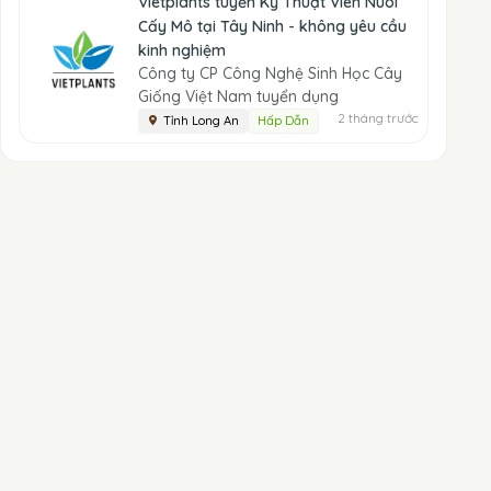
Vietplants tuyển Kỹ Thuật Viên Nuôi
Cấy Mô tại Tây Ninh - không yêu cầu
kinh nghiệm
Công ty CP Công Nghệ Sinh Học Cây
Giống Việt Nam tuyển dụng
2 tháng trước
Tỉnh Long An
Hấp Dẫn