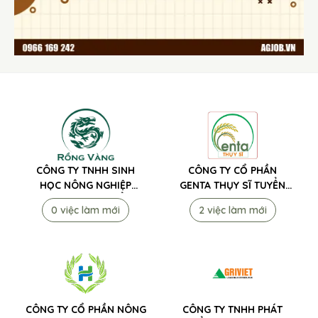
CÔNG TY TNHH SINH
CÔNG TY CỔ PHẦN
HỌC NÔNG NGHIỆP
GENTA THỤY SĨ TUYỂN
RỒNG VÀNG TUYỂN
DỤNG
0 việc làm mới
2 việc làm mới
DỤNG
CÔNG TY CỔ PHẦN NÔNG
CÔNG TY TNHH PHÁT