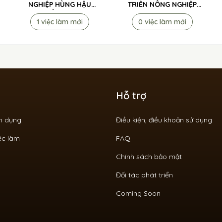
NGHIỆP HÙNG HẬU
TRIỂN NÔNG NGHIỆP
TUYỂN DỤNG
VIỆT NAM (AGRIVIET)
1 việc làm mới
0 việc làm mới
TUYỂN DỤNG
Hỗ trợ
ển dụng
Điều kiện, điều khoản sử dụng
ệc làm
FAQ
Chính sách bảo mật
Đối tác phát triển
Coming Soon