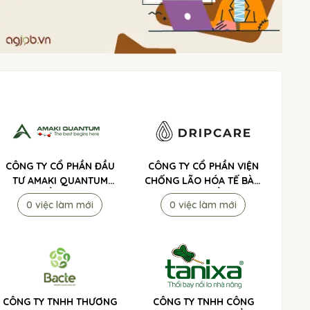
CÔNG TY CỔ PHẦN ĐẦU
CÔNG TY CỔ PHẦN VIỆN
TƯ AMAKI QUANTUM
CHỐNG LÃO HÓA TẾ BÀO
TUYỂN DỤNG
DRIPCARE TUYỂN DỤNG
0 việc làm mới
0 việc làm mới
CÔNG TY TNHH THƯƠNG
CÔNG TY TNHH CÔNG