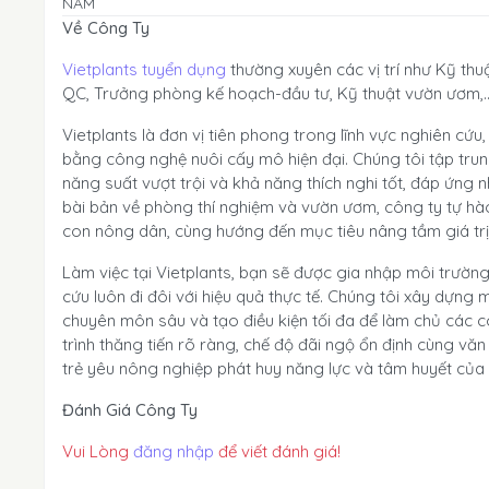
NAM
Về Công Ty
Vietplants tuyển dụng
thường xuyên các vị trí như Kỹ thu
QC, Trưởng phòng kế hoạch-đầu tư, Kỹ thuật vườn ươm,..
Vietplants là đơn vị tiên phong trong lĩnh vực nghiên cứ
bằng công nghệ nuôi cấy mô hiện đại. Chúng tôi tập tru
năng suất vượt trội và khả năng thích nghi tốt, đáp ứng
bài bản về phòng thí nghiệm và vườn ươm, công ty tự hào
con nông dân, cùng hướng đến mục tiêu nâng tầm giá trị
Làm việc tại Vietplants, bạn sẽ được gia nhập môi trườn
cứu luôn đi đôi với hiệu quả thực tế. Chúng tôi xây dựng
chuyên môn sâu và tạo điều kiện tối đa để làm chủ các cô
trình thăng tiến rõ ràng, chế độ đãi ngộ ổn định cùng vă
trẻ yêu nông nghiệp phát huy năng lực và tâm huyết của 
Đánh Giá Công Ty
Vui Lòng
đăng nhập
để viết đánh giá!