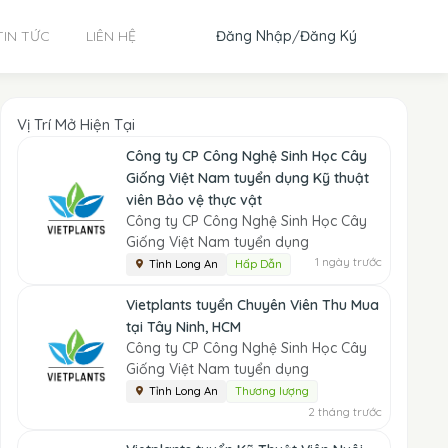
Đăng Nhập
/
Đăng Ký
TIN TỨC
LIÊN HỆ
Vị Trí Mở Hiện Tại
Công ty CP Công Nghệ Sinh Học Cây
Giống Việt Nam tuyển dụng Kỹ thuật
viên Bảo vệ thực vật
Công ty CP Công Nghệ Sinh Học Cây
Giống Việt Nam tuyển dụng
1 ngày trước
Tỉnh Long An
Hấp Dẫn
Vietplants tuyển Chuyên Viên Thu Mua
tại Tây Ninh, HCM
Công ty CP Công Nghệ Sinh Học Cây
Giống Việt Nam tuyển dụng
Tỉnh Long An
Thương lượng
2 tháng trước