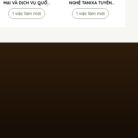
MẠI VÀ DỊCH VỤ QUỐC
NGHỆ TANIXA TUYỂN
TẾ TIP TO MÃ LAI TUYỂN
DỤNG
1 việc làm mới
1 việc làm mới
DỤNG