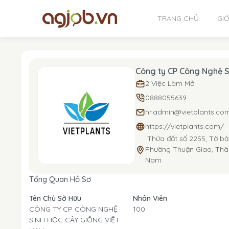
TRANG CHỦ
GIỚ
Công ty CP Công Nghệ S
2 Việc Làm Mở
0888055639
hr.admin@vietplants.co
https://vietplants.com/
Thửa đất số 2255, Tờ bả
Phường Thuận Giao, Thàn
Nam
Tổng Quan Hồ Sơ
Tên Chủ Sở Hữu
Nhân Viên
CÔNG TY CP CÔNG NGHỆ
100
SINH HỌC CÂY GIỐNG VIỆT