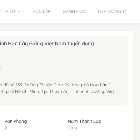
I THIỆU
VIỆC LÀM
DANH MỤC
TOP CÔNG TY
inh Học Cây Giống Việt Nam tuyển dụng
m
n đồ số 139, Đường Thuận Giao 09, Khu phố Hòa Lân 1,
h phố Hồ Chí Minh, Tp. Thuận An, Tỉnh Bình Dương, Việt
Văn Phòng
Năm Thành Lập
2
2014