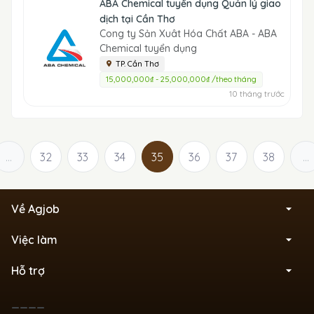
ABA Chemical tuyển dụng Quản lý giao
dịch tại Cần Thơ
Cong ty Sản Xuât Hóa Chất ABA - ABA
Chemical tuyển dụng
TP. Cần Thơ
15,000,000₫ - 25,000,000₫ /theo tháng
10 tháng trước
...
32
33
34
35
36
37
38
...
Về Agjob
Việc làm
Hỗ trợ
____