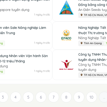
Đồng bằng sông 
gapore tuyển dụng
An Điền Seeds tu
1 ngày trước
TP. Hồ Chí Minh, V
n viên Sale Nông nghiệp Làm
Nông Nghiệp Tiết
miền Trung
thuật Thị trường 
Nông Nghiệp Tiết
1 ngày trước
ng
Tỉnh An Giang
Công ty TNHH Thư
 dụng Nhân viên Vận hành Sản
tuyển dụng Nhân 
0-12 triệu/tháng
Công ty TNHH Thư
 dụng
tuyển dụng
1 ngày trước
ng
TP. Hồ Chí Minh, V
3
4
5
6
7
8
9
10
...