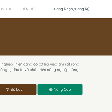
Đăng Nhập
/
Đăng Ký
TIN TỨC
LIÊN HỆ
ghiệp) hiện đang có cơ hội việc làm rất rộng
công ty đầu tư và phát triển nông nghiệp công
Bộ Lọc
Nâng Cao