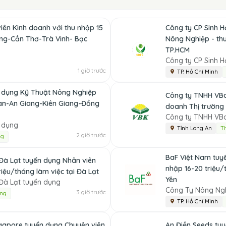
ên Kinh doanh với thu nhập 15
Công ty CP Sinh 
ong-Cần Thơ-Trà Vinh- Bạc
Nông Nghiệp - thu
TP.HCM
Công ty CP Sinh H
1 giờ trước
TP. Hồ Chí Minh
 dụng Kỹ Thuật Nông Nghiệp
Công ty TNHH VBo
 an-An Giang-Kiên Giang-Đồng
doanh Thị trường 
Công ty TNHH VB
 dụng
Tỉnh Long An
T
2 giờ trước
ng
BaF Việt Nam tuy
à Lạt tuyển dụng Nhân viên
nhập 16-20 triệu/
iệu/tháng làm việc tại Đà Lạt
Yên
à Lạt tuyển dụng
Công Ty Nông Ngh
3 giờ trước
ợng
TP. Hồ Chí Minh
gapore tuyển dụng Chuyên viên
An Điền Seeds tuy