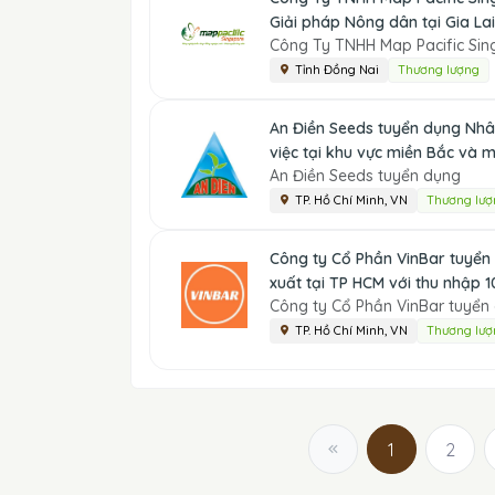
Giải pháp Nông dân tại Gia Lai
Công Ty TNHH Map Pacific Sin
Tỉnh Đồng Nai
Thương lượng
An Điền Seeds tuyển dụng Nhâ
việc tại khu vực miền Bắc và 
An Điền Seeds tuyển dụng
TP. Hồ Chí Minh, VN
Thương lượ
Công ty Cổ Phần VinBar tuyển
xuất tại TP HCM với thu nhập 1
Công ty Cổ Phần VinBar tuyển
TP. Hồ Chí Minh, VN
Thương lượ
1
2