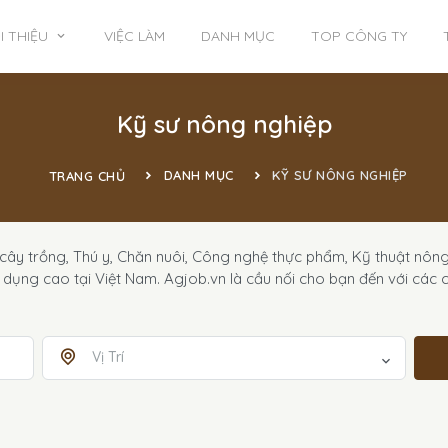
I THIỆU
VIỆC LÀM
DANH MỤC
TOP CÔNG TY
Kỹ sư nông nghiệp
DANH MỤC
KỸ SƯ NÔNG NGHIỆP
TRANG CHỦ
 trồng, Thú y, Chăn nuôi, Công nghệ thực phẩm, Kỹ thuật nông n
dụng cao tại Việt Nam. Agjob.vn là cầu nối cho bạn đến với các 
Vị Trí