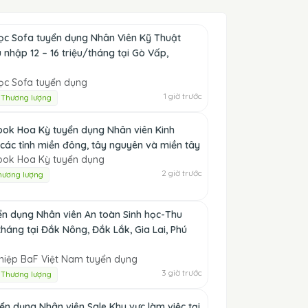
Học Sofa tuyển dụng Nhân Viên Kỹ Thuật
 nhập 12 – 16 triệu/tháng tại Gò Vấp,
ọc Sofa tuyển dụng
1 giờ trước
Thương lượng
ok Hoa Kỳ tuyển dụng Nhân viên Kinh
các tỉnh miền đông, tây nguyên và miền tây
ook Hoa Kỳ tuyển dụng
2 giờ trước
hương lượng
ển dụng Nhân viên An toàn Sinh học-Thu
tháng tại Đắk Nông, Đắk Lắk, Gia Lai, Phú
iệp BaF Việt Nam tuyển dụng
3 giờ trước
Thương lượng
ển dụng Nhân viên Sale Khu vực làm việc tại