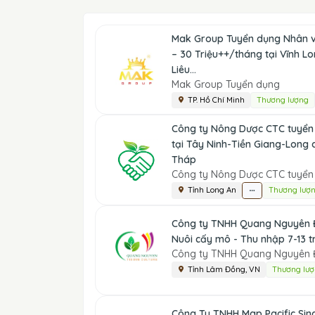
Mak Group Tuyển dụng Nhân vi
– 30 Triệu++/tháng tại Vĩnh L
Liêu...
Mak Group Tuyển dụng
TP. Hồ Chí Minh
Thương lượng
Công ty Nông Dược CTC tuyển
tại Tây Ninh-Tiền Giang-Long
Tháp
Công ty Nông Dược CTC tuyển
Tỉnh Long An
Thương lượ
Công ty TNHH Quang Nguyên Đ
Nuôi cấy mô - Thu nhập 7-13 tr
Công ty TNHH Quang Nguyên Đ
Tỉnh Lâm Đồng, VN
Thương lư
Công Ty TNHH Map Pacific Sin