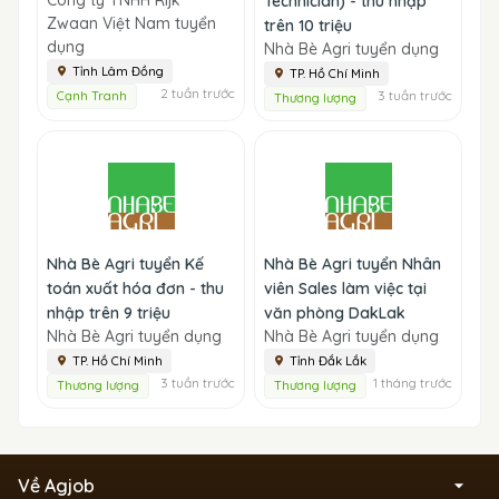
Technician) - thu nhập
Zwaan Việt Nam tuyển
trên 10 triệu
dụng
Nhà Bè Agri tuyển dụng
Tỉnh Lâm Đồng
TP. Hồ Chí Minh
2 tuần trước
3 tuần trước
Cạnh Tranh
Thương lượng
Nhà Bè Agri tuyển Kế
Nhà Bè Agri tuyển Nhân
toán xuất hóa đơn - thu
viên Sales làm việc tại
nhập trên 9 triệu
văn phòng DakLak
Nhà Bè Agri tuyển dụng
Nhà Bè Agri tuyển dụng
TP. Hồ Chí Minh
Tỉnh Đắk Lắk
3 tuần trước
1 tháng trước
Thương lượng
Thương lượng
Về Agjob