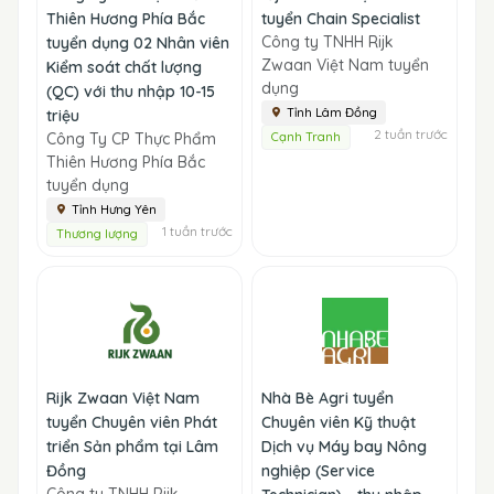
Thiên Hương Phía Bắc
tuyển Chain Specialist
Công ty TNHH Rijk
tuyển dụng 02 Nhân viên
Zwaan Việt Nam tuyển
Kiểm soát chất lượng
dụng
(QC) với thu nhập 10-15
Tỉnh Lâm Đồng
triệu
2 tuần trước
Công Ty CP Thực Phẩm
Cạnh Tranh
Thiên Hương Phía Bắc
tuyển dụng
Tỉnh Hưng Yên
1 tuần trước
Thương lượng
Rijk Zwaan Việt Nam
Nhà Bè Agri tuyển
tuyển Chuyên viên Phát
Chuyên viên Kỹ thuật
triển Sản phẩm tại Lâm
Dịch vụ Máy bay Nông
Đồng
nghiệp (Service
Công ty TNHH Rijk