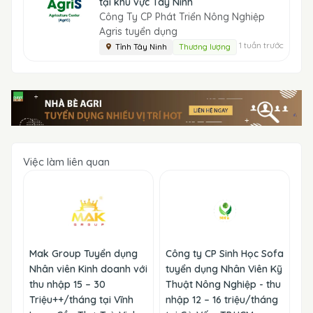
tại khu vực Tây Ninh
Công Ty CP Phát Triển Nông Nghiệp
Agris tuyển dụng
1 tuần trước
Tỉnh Tây Ninh
Thương lượng
Việc làm liên quan
Mak Group Tuyển dụng
Công ty CP Sinh Học Sofa
Nhân viên Kinh doanh với
tuyển dụng Nhân Viên Kỹ
thu nhập 15 – 30
Thuật Nông Nghiệp - thu
Triệu++/tháng tại Vĩnh
nhập 12 – 16 triệu/tháng