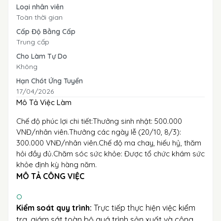
Loại nhân viên
Toàn thời gian
Cấp Độ Bằng Cấp
Trung cấp
Cho Làm Tự Do
Không
Hạn Chót Ứng Tuyển
17/04/2026
Mô Tả Việc Làm
Chế độ phúc lợi chi tiết:Thưởng sinh nhật: 500.000
VNĐ/nhân viên.Thưởng các ngày lễ (20/10, 8/3):
300.000 VNĐ/nhân viên.Chế độ ma chay, hiếu hỷ, thăm
hỏi đầy đủ.Chăm sóc sức khỏe: Được tổ chức khám sức
khỏe định kỳ hàng năm.
MÔ TẢ CÔNG VIỆC
Kiểm soát quy trình:
Trực tiếp thực hiện việc kiểm
tra, giám sát toàn bộ quá trình sản xuất và công