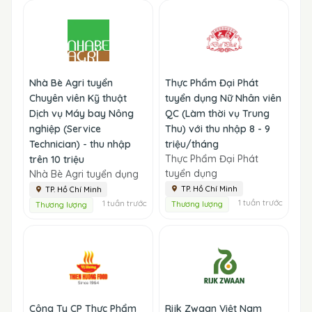
Nhà Bè Agri tuyển
Thực Phẩm Đại Phát
Chuyên viên Kỹ thuật
tuyển dụng Nữ Nhân viên
Dịch vụ Máy bay Nông
QC (Làm thời vụ Trung
nghiệp (Service
Thu) với thu nhập 8 - 9
Technician) - thu nhập
triệu/tháng
Thực Phẩm Đại Phát
trên 10 triệu
tuyển dụng
Nhà Bè Agri tuyển dụng
TP. Hồ Chí Minh
TP. Hồ Chí Minh
1 tuần trước
1 tuần trước
Thương lượng
Thương lượng
Công Ty CP Thực Phẩm
Rijk Zwaan Việt Nam