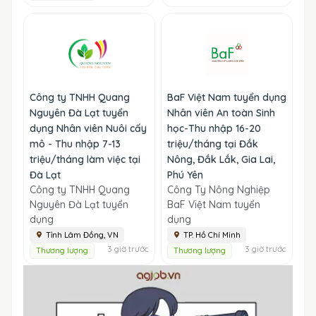
Công ty TNHH Quang
BaF Việt Nam tuyển dụng
Nguyên Đà Lạt tuyển
Nhân viên An toàn Sinh
dụng Nhân viên Nuôi cấy
học-Thu nhập 16-20
mô - Thu nhập 7-13
triệu/tháng tại Đắk
triệu/tháng làm việc tại
Nông, Đắk Lắk, Gia Lai,
Đà Lạt
Phú Yên
Công ty TNHH Quang
Công Ty Nông Nghiệp
Nguyên Đà Lạt tuyển
BaF Việt Nam tuyển
dụng
dụng
Tỉnh Lâm Đồng, VN
TP. Hồ Chí Minh
3 giờ trước
3 giờ trước
Thương lượng
Thương lượng