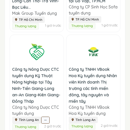
Long-Cần Thơ-Trà Vinh-
tại Gò Vấp, TP.HCM
Công ty CP Sinh Học Sofa
Bạc Liêu...
tuyển dụng
Mak Group Tuyển dụng
TP. Hồ Chí Minh
TP. Hồ Chí Minh
1 giờ trước
1 giờ trước
Thương lượng
Thương lượng
Công ty Nông Dược CTC
Công ty TNHH VBook
tuyển dụng Kỹ Thuật
Hoa Kỳ tuyển dụng Nhân
Nông Nghiệp tại Tây
viên Kinh doanh Thị
Ninh-Tiền Giang-Long
trường các tỉnh miền
an-An Giang-Kiên Giang-
đông, tây nguyên và
Đồng Tháp
miền tây
Công ty Nông Dược CTC
Công ty TNHH VBook
tuyển dụng
Hoa Kỳ tuyển dụng
Tỉnh Long An
Tỉnh Long An
2 giờ trước
2 giờ trước
Thương lượng
Thương lượng