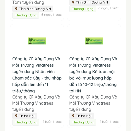
Tâm tuyển dụng
Tỉnh Bình Dương, VN
6 ngày trước
Tỉnh Bình Dương, VN
Thương lượng
6 ngày trước
Thương lượng
Công ty CP Xây Dựng Và
Công ty CP Xây Dựng Và
Môi Trường Vinatrees
Môi Trường Vinatrees
tuyển dụng Nhân viên
tuyển dụng Kế toán nội
Chăm sóc Cây - thu nhập
bộ với mức lương hấp
hấp dẫn lên đến 11
dẫn từ 10–12 triệu/tháng
triệu/tháng
tại HN
Công ty CP Xây Dựng Và
Công ty CP Xây Dựng Và
Môi Trường Vinatrees
Môi Trường Vinatrees
tuyển dụng
tuyển dụng
TP. Hà Nội
TP. Hà Nội
1 tuần trước
1 tuần trước
Thương lượng
Thương lượng