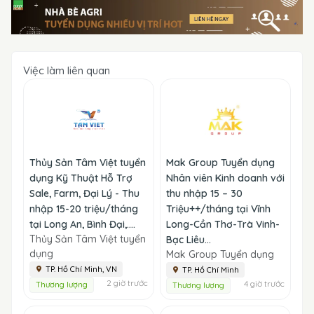
Việc làm liên quan
Thủy Sản Tâm Việt tuyển
Mak Group Tuyển dụng
dụng Kỹ Thuật Hỗ Trợ
Nhân viên Kinh doanh với
Sale, Farm, Đại Lý - Thu
thu nhập 15 – 30
nhập 15-20 triệu/tháng
Triệu++/tháng tại Vĩnh
tại Long An, Bình Đại,....
Long-Cần Thơ-Trà Vinh-
Thủy Sản Tâm Việt tuyển
Bạc Liêu...
dụng
Mak Group Tuyển dụng
TP. Hồ Chí Minh, VN
TP. Hồ Chí Minh
2 giờ trước
4 giờ trước
Thương lượng
Thương lượng