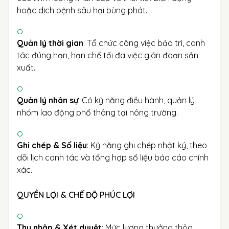
hoặc dịch bệnh sâu hại bùng phát.
Quản lý thời gian
: Tổ chức công việc bảo trì, canh
tác đúng hạn, hạn chế tối đa việc gián đoạn sản
xuất.
Quản lý nhân sự
: Có kỹ năng điều hành, quản lý
nhóm lao động phổ thông tại nông trường.
Ghi chép & Số liệu
: Kỹ năng ghi chép nhật ký, theo
dõi lịch canh tác và tổng hợp số liệu báo cáo chính
xác.
QUYỀN LỢI & CHẾ ĐỘ PHÚC LỢI
Thu nhập & Xét duyệt
: Mức lương thưởng thỏa