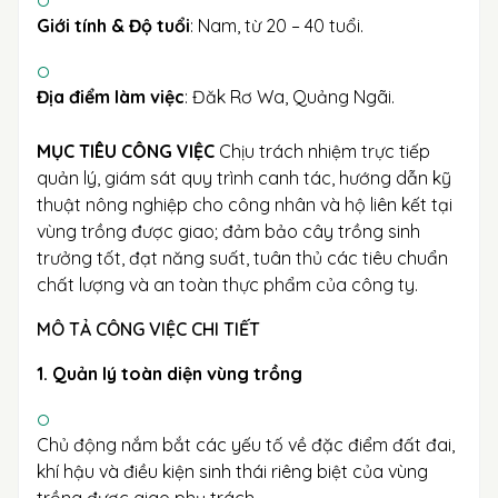
Giới tính & Độ tuổi
: Nam, từ 20 – 40 tuổi.
Địa điểm làm việc
: Đăk Rơ Wa, Quảng Ngãi.
MỤC TIÊU CÔNG VIỆC
Chịu trách nhiệm trực tiếp
quản lý, giám sát quy trình canh tác, hướng dẫn kỹ
thuật nông nghiệp cho công nhân và hộ liên kết tại
vùng trồng được giao; đảm bảo cây trồng sinh
trưởng tốt, đạt năng suất, tuân thủ các tiêu chuẩn
chất lượng và an toàn thực phẩm của công ty.
MÔ TẢ CÔNG VIỆC CHI TIẾT
1. Quản lý toàn diện vùng trồng
Chủ động nắm bắt các yếu tố về đặc điểm đất đai,
khí hậu và điều kiện sinh thái riêng biệt của vùng