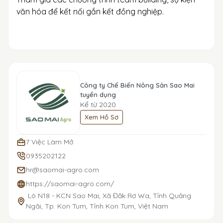
văn hóa để kết nối gắn kết đồng nghiệp.
Công ty Chế Biến Nông Sản Sao Mai
tuyển dụng
Kể từ 2020
Xem Hồ Sơ
7 Việc Làm Mở
0935202122
hr@saomai-agro.com
https://saomai-agro.com/
Lô N18 - KCN Sao Mai, Xã Đăk Rơ Wa, Tỉnh Quảng
Ngãi, Tp. Kon Tum, Tỉnh Kon Tum, Việt Nam