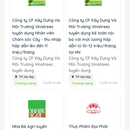
Công ty CP Xây Dựng Và
Công ty CP Xây Dựng Và
Môi Trường Vinatrees
Môi Trường Vinatrees
tuyển dụng Nhân viên
tuyển dụng Kế toán nội
Chăm sóc Cây - thu nhập
bộ với mức lương hấp
hấp dẫn lên đến 11
dẫn từ 10–12 triệu/tháng
triệu/tháng
tại HN
Công ty CP Xây Dựng Và
Công ty CP Xây Dựng Và
Môi Trường Vinatrees
Môi Trường Vinatrees
tuyển dụng
tuyển dụng
TP. Hà Nội
TP. Hà Nội
1 tuần trước
1 tuần trước
Thương lượng
Thương lượng
Nhà Bè Agri tuyển
Thực Phẩm Đại Phát