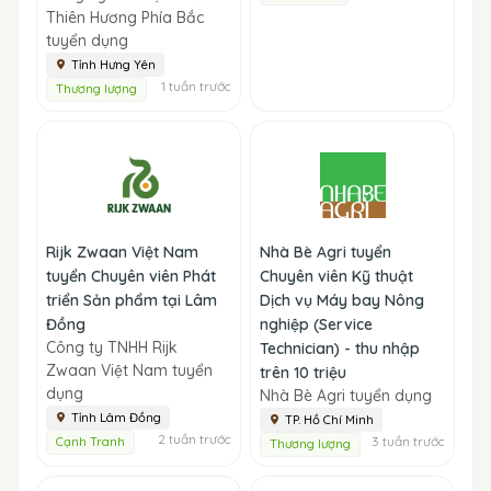
Thiên Hương Phía Bắc
tuyển dụng
Tỉnh Hưng Yên
1 tuần trước
Thương lượng
Rijk Zwaan Việt Nam
Nhà Bè Agri tuyển
tuyển Chuyên viên Phát
Chuyên viên Kỹ thuật
triển Sản phẩm tại Lâm
Dịch vụ Máy bay Nông
Đồng
nghiệp (Service
Công ty TNHH Rijk
Technician) - thu nhập
Zwaan Việt Nam tuyển
trên 10 triệu
dụng
Nhà Bè Agri tuyển dụng
Tỉnh Lâm Đồng
TP. Hồ Chí Minh
2 tuần trước
3 tuần trước
Cạnh Tranh
Thương lượng