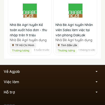
Nhà Bè Agri tuyển Kế
Nhà Bè Agri tuyển Nhân
toán xuất hóa đơn - thu
viên Sales làm việc tại
nhập trên 9 triệu
văn phòng DakLak
Nhà Bè Agri tuyển dụng
Nhà Bè Agri tuyển dụng
TP. Hồ Chí Minh
Tỉnh Đắk Lắk
3 tuần trước
1 tháng trước
Thương lượng
Thương lượng
Về Agjob
Việc làm
Hỗ trợ
____