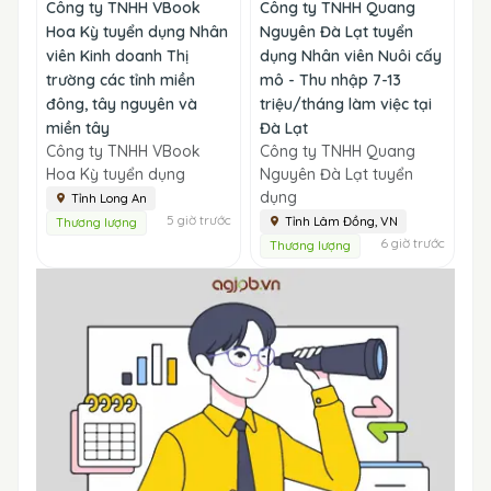
Công ty TNHH VBook
Công ty TNHH Quang
Hoa Kỳ tuyển dụng Nhân
Nguyên Đà Lạt tuyển
viên Kinh doanh Thị
dụng Nhân viên Nuôi cấy
trường các tỉnh miền
mô - Thu nhập 7-13
đông, tây nguyên và
triệu/tháng làm việc tại
miền tây
Đà Lạt
Công ty TNHH VBook
Công ty TNHH Quang
Hoa Kỳ tuyển dụng
Nguyên Đà Lạt tuyển
dụng
Tỉnh Long An
5 giờ trước
Tỉnh Lâm Đồng, VN
Thương lượng
6 giờ trước
Thương lượng