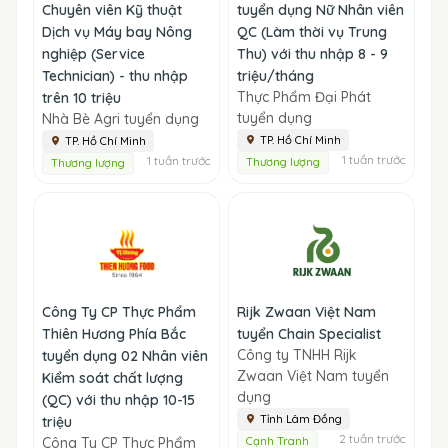
Chuyên viên Kỹ thuật
tuyển dụng Nữ Nhân viên
Dịch vụ Máy bay Nông
QC (Làm thời vụ Trung
nghiệp (Service
Thu) với thu nhập 8 - 9
Technician) - thu nhập
triệu/tháng
Thực Phẩm Đại Phát
trên 10 triệu
tuyển dụng
Nhà Bè Agri tuyển dụng
TP. Hồ Chí Minh
TP. Hồ Chí Minh
1 tuần trước
1 tuần trước
Thương lượng
Thương lượng
Công Ty CP Thực Phẩm
Rijk Zwaan Việt Nam
Thiên Hương Phía Bắc
tuyển Chain Specialist
Công ty TNHH Rijk
tuyển dụng 02 Nhân viên
Zwaan Việt Nam tuyển
Kiểm soát chất lượng
dụng
(QC) với thu nhập 10-15
Tỉnh Lâm Đồng
triệu
2 tuần trước
Công Ty CP Thực Phẩm
Cạnh Tranh