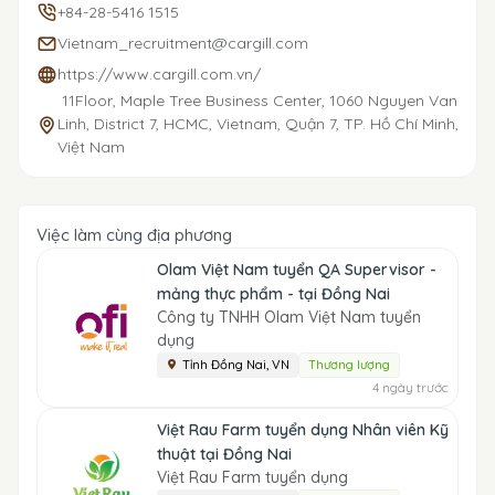
+84-28-5416 1515
Vietnam_recruitment@cargill.com
https://www.cargill.com.vn/
11Floor, Maple Tree Business Center, 1060 Nguyen Van
Linh, District 7, HCMC, Vietnam, Quận 7, TP. Hồ Chí Minh,
Việt Nam
Việc làm cùng địa phương
Olam Việt Nam tuyển QA Supervisor -
mảng thực phẩm - tại Đồng Nai
Công ty TNHH Olam Việt Nam tuyển
dụng
Tỉnh Đồng Nai, VN
Thương lượng
4 ngày trước
Việt Rau Farm tuyển dụng Nhân viên Kỹ
thuật tại Đồng Nai
Việt Rau Farm tuyển dụng