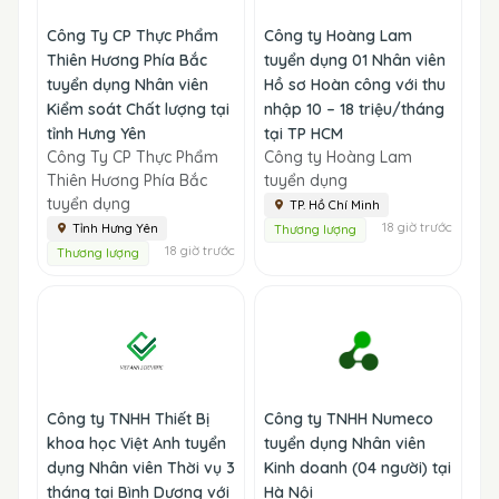
Công Ty CP Thực Phẩm
Công ty Hoàng Lam
Thiên Hương Phía Bắc
tuyển dụng 01 Nhân viên
tuyển dụng Nhân viên
Hồ sơ Hoàn công với thu
Kiểm soát Chất lượng tại
nhập 10 – 18 triệu/tháng
tỉnh Hưng Yên
tại TP HCM
Công Ty CP Thực Phẩm
Công ty Hoàng Lam
Thiên Hương Phía Bắc
tuyển dụng
tuyển dụng
TP. Hồ Chí Minh
18 giờ trước
Tỉnh Hưng Yên
Thương lượng
18 giờ trước
Thương lượng
Công ty TNHH Thiết Bị
Công ty TNHH Numeco
khoa học Việt Anh tuyển
tuyển dụng Nhân viên
dụng Nhân viên Thời vụ 3
Kinh doanh (04 người) tại
tháng tại Bình Dương với
Hà Nội