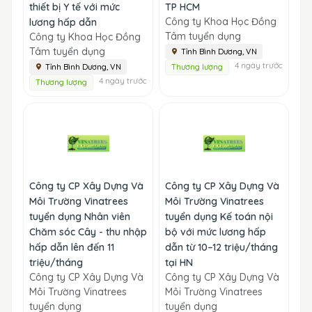
thiết bị Y tế với mức
TP HCM
Công ty Khoa Học Đồng
lương hấp dẫn
Tâm tuyển dụng
Công ty Khoa Học Đồng
Tâm tuyển dụng
Tỉnh Bình Dương, VN
4 ngày trước
Tỉnh Bình Dương, VN
Thương lượng
4 ngày trước
Thương lượng
Công ty CP Xây Dựng Và
Công ty CP Xây Dựng Và
Môi Trường Vinatrees
Môi Trường Vinatrees
tuyển dụng Nhân viên
tuyển dụng Kế toán nội
Chăm sóc Cây - thu nhập
bộ với mức lương hấp
hấp dẫn lên đến 11
dẫn từ 10–12 triệu/tháng
triệu/tháng
tại HN
Công ty CP Xây Dựng Và
Công ty CP Xây Dựng Và
Môi Trường Vinatrees
Môi Trường Vinatrees
tuyển dụng
tuyển dụng