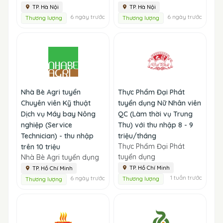
TP. Hà Nội
TP. Hà Nội
6 ngày trước
6 ngày trước
Thương lượng
Thương lượng
Nhà Bè Agri tuyển
Thực Phẩm Đại Phát
Chuyên viên Kỹ thuật
tuyển dụng Nữ Nhân viên
Dịch vụ Máy bay Nông
QC (Làm thời vụ Trung
nghiệp (Service
Thu) với thu nhập 8 - 9
Technician) - thu nhập
triệu/tháng
Thực Phẩm Đại Phát
trên 10 triệu
tuyển dụng
Nhà Bè Agri tuyển dụng
TP. Hồ Chí Minh
TP. Hồ Chí Minh
1 tuần trước
6 ngày trước
Thương lượng
Thương lượng