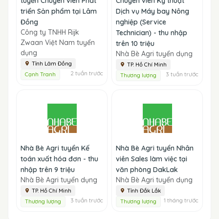
tuyển Chuyên viên Phát
Chuyên viên Kỹ thuật
triển Sản phẩm tại Lâm
Dịch vụ Máy bay Nông
Đồng
nghiệp (Service
Công ty TNHH Rijk
Technician) - thu nhập
Zwaan Việt Nam tuyển
trên 10 triệu
dụng
Nhà Bè Agri tuyển dụng
Tỉnh Lâm Đồng
TP. Hồ Chí Minh
2 tuần trước
3 tuần trước
Cạnh Tranh
Thương lượng
Nhà Bè Agri tuyển Kế
Nhà Bè Agri tuyển Nhân
toán xuất hóa đơn - thu
viên Sales làm việc tại
nhập trên 9 triệu
văn phòng DakLak
Nhà Bè Agri tuyển dụng
Nhà Bè Agri tuyển dụng
TP. Hồ Chí Minh
Tỉnh Đắk Lắk
3 tuần trước
1 tháng trước
Thương lượng
Thương lượng