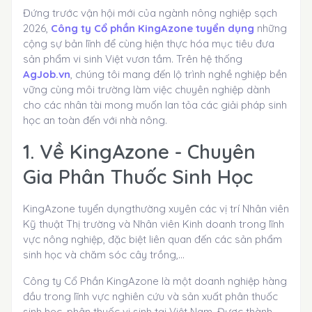
Đứng trước vận hội mới của ngành nông nghiệp sạch
2026,
Công ty Cổ phần KingAzone tuyển dụng
những
cộng sự bản lĩnh để cùng hiện thực hóa mục tiêu đưa
sản phẩm vi sinh Việt vươn tầm. Trên hệ thống
AgJob.vn
, chúng tôi mang đến lộ trình nghề nghiệp bền
vững cùng môi trường làm việc chuyên nghiệp dành
cho các nhân tài mong muốn lan tỏa các giải pháp sinh
học an toàn đến với nhà nông.
1. Về KingAzone - Chuyên
Gia Phân Thuốc Sinh Học
KingAzone tuyển dụng
thường xuyên các vị trí Nhân viên
Kỹ thuật Thị trường và Nhân viên Kinh doanh trong lĩnh
vực nông nghiệp, đặc biệt liên quan đến các sản phẩm
sinh học và chăm sóc cây trồng,…
Công ty Cổ Phần KingAzone là một doanh nghiệp hàng
đầu trong lĩnh vực nghiên cứu và sản xuất phân thuốc
sinh học, phân thuốc vi sinh tại Việt Nam. Được thành