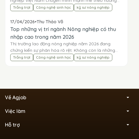
nghiệp Việt Nam chuyển mình mạnh mẽ theo hướng
công nghệ cao, thông minh và bền vững, dẫn đến nhu
Trồng trọt
Công nghệ sinh học
kỹ sư nông nghiệp
cầu...
17/04/2026
•
Thu Thảo Võ
Top những vị trí ngành Nông nghiệp có thu
nhập cao trong năm 2026
Thị trường lao động nông nghiệp năm 2026 đang
chứng kiến sự phân hóa rõ rệt. Không còn là những
công việc phổ thông, các vị trí hiện nay đòi hỏi sự kế...
Trồng trọt
Công nghệ sinh học
kỹ sư nông nghiệp
Về Agjob
Việc làm
Hỗ trợ
____