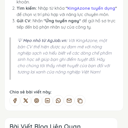
khoản.
Tìm kiếm:
Nhập từ khóa
"
KingAzone tuyển dụng
"
để chọn vị trí phù hợp với năng lực chuyên môn.
Gửi CV:
Nhấn
"Ứng tuyển ngay"
để gửi hồ sơ trực
tiếp đến bộ phận nhân sự của công ty.
💡
Mẹo nhỏ từ AgJob.vn:
Với KingAzone, một
bản CV thể hiện được sự đam mê với nông
nghiệp sạch và hiểu biết về các dòng chế phẩm
sinh học sẽ giúp bạn ghi điểm tuyệt đối. Hãy
cho chúng tôi thấy nhiệt huyết của bạn đối với
tương lai xanh của nông nghiệp Việt Nam!
Chia sẻ bài viết này:
Bài Viết Blog Liên Quan