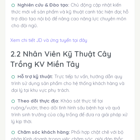
Nghiên cứu & Đào tạo:
Chủ động cập nhật kiến
thức mới về sản phẩm và kỹ thuật canh tác hiện đại; hỗ
trợ đào tạo nội bộ để nâng cao năng lực chuyên môn
cho đội ngũ.
Xem chi tiết JD và ứng tuyển tại đây
2.2 Nhân Viên Kỹ Thuật Cây
Trồng KV Miền Tây
Hỗ trợ kỹ thuật:
Trực tiếp tư vấn, hướng dẫn quy
trình sử dụng sản phẩm cho hệ thống khách hàng và
đại lý tại khu vực phụ trách.
Theo dõi thực địa:
Khảo sát thực tế tại
ruộng/vườn; theo dõi tình hình sâu bệnh hại và quá
trình sinh trưởng của cây trồng để đưa ra giải pháp xử
lý kịp thời.
Chăm sóc khách hàng:
Phối hợp chặt chẽ với bộ
phận Kinh doanh trong việc chăm sóc, giải đáp thắc