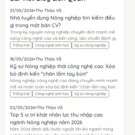
21/05/2026
•
Thu Thảo Võ
Nhà tuyển dụng Nông nghiệp tìm kiếm điều
gì trong một bản CV?
Trong kỷ nguyên nông nghiệp chuyển dịch mạnh mẽ
sang công nghệ cao và bền vững, tiêu chuẩn đánh giá
ứng viên của các doanh nghiệp đã thay đổi rõ rệt....
Trồng trọt
Công nghệ sinh học
kỹ sư nông nghiệp
18/05/2026
•
Thu Thảo Võ
Kỹ sư Nông nghiệp thời công nghệ cao: Xóa
bỏ định kiến "chân lấm tay bùn"
Nông nghiệp công nghệ cao đang chuyển mình mạnh
mẽ và hoàn toàn xóa bỏ định kiến "chân lấm tay bùn"
truyền thống trong tâm thức của nhiều người. Kỹ sư...
Trồng trọt
Công nghệ sinh học
kỹ sư nông nghiệp
02/05/2026
•
Thu Thảo Võ
Top 5 vị trí khát nhân lực thu nhập cao
ngành Nông nghiệp năm 2026
Năm 2026 đánh dấu bước ngoặt lớn khi ngành nông