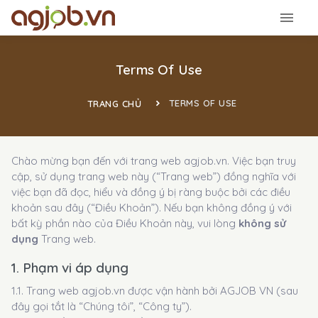
Terms Of Use
TERMS OF USE
TRANG CHỦ
Chào mừng bạn đến với trang web agjob.vn. Việc bạn truy
cập, sử dụng trang web này (“Trang web”) đồng nghĩa với
việc bạn đã đọc, hiểu và đồng ý bị ràng buộc bởi các điều
khoản sau đây (“Điều Khoản”). Nếu bạn không đồng ý với
bất kỳ phần nào của Điều Khoản này, vui lòng
không sử
dụng
Trang web.
1. Phạm vi áp dụng
1.1. Trang web agjob.vn được vận hành bởi AGJOB VN (sau
đây gọi tắt là “Chúng tôi”, “Công ty”).